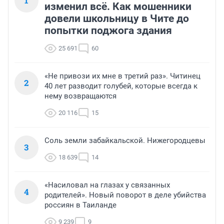
1
изменил всё. Как мошенники
довели школьницу в Чите до
попытки поджога здания
25 691
60
«Не привози их мне в третий раз». Читинец
2
40 лет разводит голубей, которые всегда к
нему возвращаются
20 116
15
Соль земли забайкальской. Нижегородцевы
3
18 639
14
«Насиловал на глазах у связанных
4
родителей». Новый поворот в деле убийства
россиян в Таиланде
9 239
9