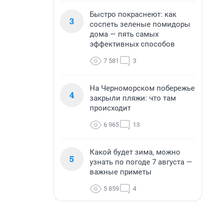
Быстро покраснеют: как
3
соспеть зеленые помидоры
дома — пять самых
эффективных способов
7 581
3
На Черноморском побережье
4
закрыли пляжи: что там
происходит
6 965
13
Какой будет зима, можно
5
узнать по погоде 7 августа —
важные приметы
5 859
4