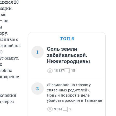
шихся 20
зации.
ные
– на
ы
ору.
ТОП 5
занные с
 жалоб на
Соль земли
1
%)
забайкальской.
с-малус.
Нижегородцевы
х
лоб на
18 837
15
 квартале
«Насиловал на глазах у
2
связанных родителей».
лючения
Новый поворот в деле
убийства россиян в Таиланде
 через
9 314
9