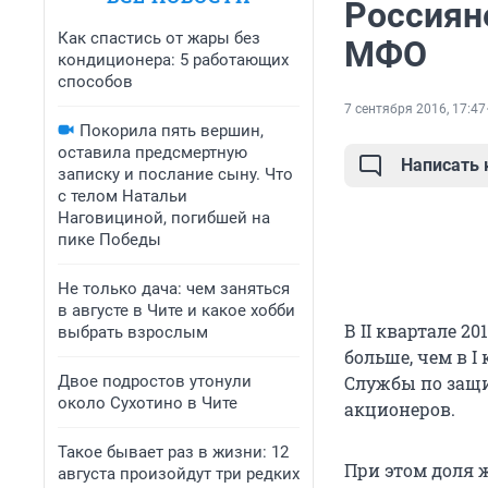
Россиян
Как спастись от жары без
МФО
кондиционера: 5 работающих
способов
7 сентября 2016, 17:47
Покорила пять вершин,
оставила предсмертную
Написать
записку и послание сыну. Что
с телом Натальи
Наговициной, погибшей на
пике Победы
Не только дача: чем заняться
в августе в Чите и какое хобби
В II квартале 20
выбрать взрослым
больше, чем в I
Двое подростов утонули
Службы по защи
около Сухотино в Чите
акционеров.
Такое бывает раз в жизни: 12
При этом доля 
августа произойдут три редких