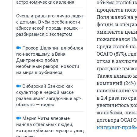
объема жалоб н
астрономических явления
процентов пол
Очень игривы и отлично ладят
Доля жалоб на
с детьми. В чём особенности
фонды и специа
абиссинской породы кошек —
эмитентов ценн
разбираемся с экспертом
пожаловался 1%
Среди жалоб на
Прохор Шаляпин влюбился
ОСАГО (87%), гд
по-настоящему, а Ваня
Дмитриенко побил
отказ в заключ
необычный рекорд: новости
граждане выск
из мира шоу-бизнеса
Также немало ж
компаний (24%)
Сибирский Бэнкси: как
навязывание ус
скульптор в черной маске
в 2,4 раза по ср
развешивает загадочные арт-
объекты — видео
увеличилось ко
жалобами, связ
Мэрия Читы впервые
договора ОСАГО
наняла отдельных людей,
интернет-приё
которые убирают мусор с улиц
вручную