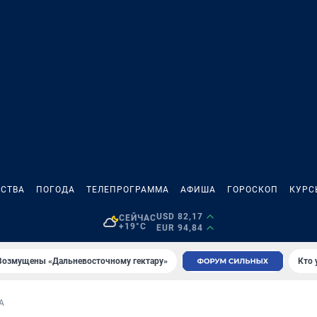
СТВА
ПОГОДА
ТЕЛЕПРОГРАММА
АФИША
ГОРОСКОП
КУРС
USD 82,17
СЕЙЧАС
+19°C
EUR 94,84
Возмущены «Дальневосточному гектару»
Кто 
А