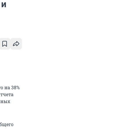
 и
то на 38%
Отчета
рных
общего