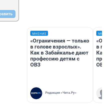
равить
МНЕНИЕ
МНЕНИ
«Ограничения — только
«Огра
в голове взрослых».
в гол
Как в Забайкалье дают
Как в
профессию детям с
профе
ОВЗ
ОВЗ
Редакция «Чита.Ру»