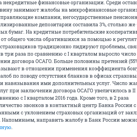
а некредитные финансовые организации. Среди остав
овину занимают жалобы на микрофинансовые органи
 управляющие компании, негосударственные пенсион
лизированные депозитарии составила 3%, столько же 
ых бумаг. На кредитные потребительские кооператив
 от общего числа обратившихся за помощью к регулят
 страховщиков традиционно лидируют проблемы, свя
е в три раза по сравнению с I кварталом выросло число
ении договора ОСАГО. Больше половины претензий (55
азывают в отношении применения коэффициента бону
алоб по поводу отсутствия бланков в офисах страховы
 и навязывания ими дополнительных услуг. Число жа
луг при заключении договора ОСАГО увеличилось в II
авнению с I кварталом 2016 года. Кроме того, в 2 раза
личество звонков в контактный центр Банка России с
анными с уклонением страховых организаций от зак
. Напоминаем, направить жалобу в Банк России можно
мную
.