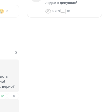
лодке с девушкой
5 959
81
0
ло в 
но! 
, верно? 
+12
–0