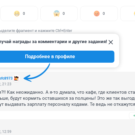
0
0
0
ыделите фрагмент и нажмите Ctrl+Enter
лучай награды за комментарии и другие задания!
Подробнее в профиле
ИИ
10
bfc8973
, 21:23
?!! Как неожиданно. А я-то думала, что кафе, где клиентов ста
ьше, будут кормить оставшихся за полцены! Это же так выгод
ут выдавать зарплату персоналу кодами. Те ведь не откажутся
, 12:59