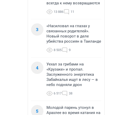
всегда к нему возвращаются
13 886
11
«Насиловал на глазах у
3
связанных родителей».
Новый поворот в деле
убийства россиян в Таиланде
8 505
9
Уехал за грибами на
4
«Крузаке» и пропал.
Заслуженного энергетика
Забайкалья ищут в лесу — в
небо подняли дрон
6 517
38
Молодой парень утонул в
5
Арахлее во время катания на