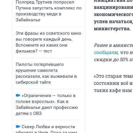
Полпред Трутнев попросил
вакцинированны
Путина запустить комплекс по
экономического
производству меди в
Забайкалье
успев начаться,
министерства.
Эти фразы из советского кино
вы говорите каждый день.
Ранее в минист
Вспомните из каких они
фильмов? — тест
сообщали
, что
скидки до 50% 
Пилоты потерпевшего
крушение самолета
«Это старая тема
рассказали, как выживали в
сибирской тайге
состоянии всё и
таких кафе нам 
«Ограничения — только в
голове взрослых». Как в
Забайкалье дают профессию
детям с ОВЗ
Сквер Любви и верности
обновят в Чите. Пока за ним