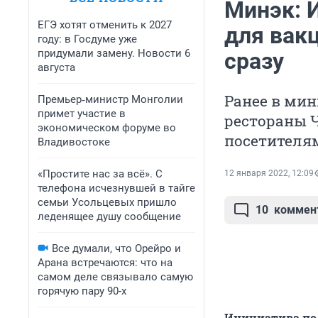
Минэк: 
ЕГЭ хотят отменить к 2027
для вак
году: в Госдуме уже
придумали замену. Новости 6
сразу
августа
Ранее в мин
Премьер‑министр Монголии
примет участие в
рестораны 
экономическом форуме во
посетителям
Владивостоке
«Простите нас за всё». С
12 января 2022, 12:09
телефона исчезнувшей в тайге
семьи Усольцевых пришло
10
коммен
леденящее душу сообщение
Все думали, что Орейро и
Арана встречаются: что на
самом деле связывало самую
горячую пару 90-х
Инициатива по 