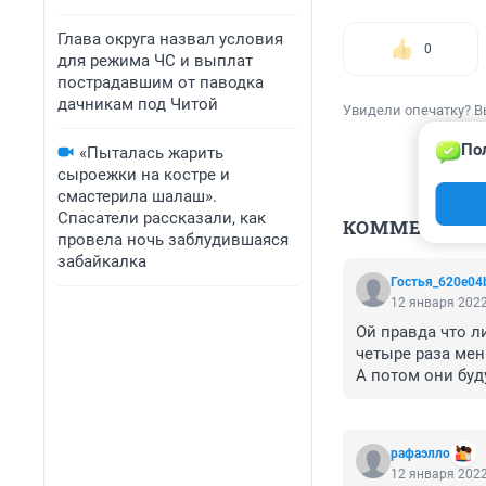
Глава округа назвал условия
0
для режима ЧС и выплат
пострадавшим от паводка
дачникам под Читой
Увидели опечатку? В
По
«Пыталась жарить
сыроежки на костре и
смастерила шалаш».
Спасатели рассказали, как
КОММЕНТАР
провела ночь заблудившаяся
забайкалка
Гостья_620e04
12 января 2022
Ой правда что ли
четыре раза мен
А потом они буд
рафаэлло
12 января 2022