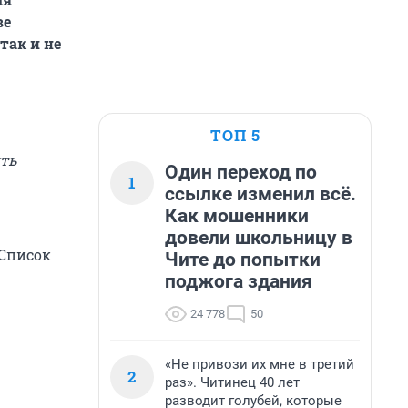
ве
так и не
ТОП 5
ять
Один переход по
1
ссылке изменил всё.
Как мошенники
довели школьницу в
 Список
Чите до попытки
поджога здания
24 778
50
«Не привози их мне в третий
2
раз». Читинец 40 лет
разводит голубей, которые