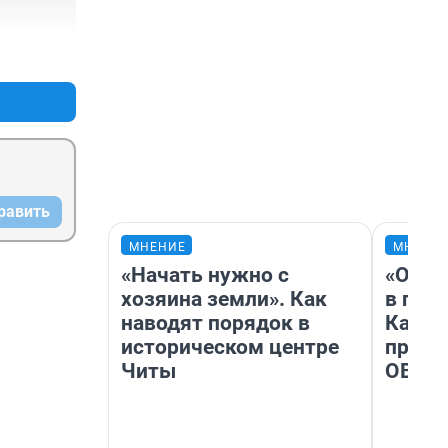
+38
–0
равить
МНЕНИЕ
МНЕНИ
«Начать нужно с
«Огра
хозяина земли». Как
в гол
наводят порядок в
Как в
историческом центре
профе
Читы
ОВЗ