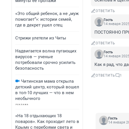
Осипова и Щегло
минуты ее пропажи
ОТВЕТИТЬ
«Это общий ребенок, а не „муж
помогает“»: истории семей,
Гость
14 января 2025
где в декрет ушел отец
ПОСТОЯННО ПР
Стрижи улетели из Читы
ОТВЕТИТЬ
Надвигается волна пугающих
Гость
вирусов — ученые
14 января 2025
потребовали срочно усилить
Как я рад, что д
безопасность
ОТВЕТИТЬ
1
Читинская мама открыла
детский центр, который вошел
в топ-10 лучших — что в нем
необычного
«На 18 отдыхающих 18
Гость
поваров». Как проходит лето в
14 января 20
Крыму с перебоями света и