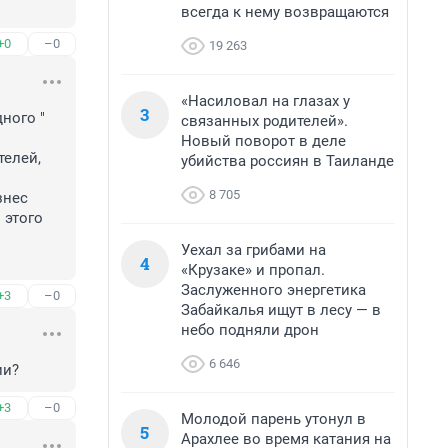
всегда к нему возвращаются
+0
–0
19 263
«Насиловал на глазах у
3
ого " 
связанных родителей».
Новый поворот в деле
елей, 
убийства россиян в Таиланде
8 705
нес 
этого 
Уехал за грибами на
4
«Крузаке» и пропал.
Заслуженного энергетика
+3
–0
Забайкалья ищут в лесу — в
небо подняли дрон
6 646
ии?
+3
–0
Молодой парень утонул в
5
Арахлее во время катания на