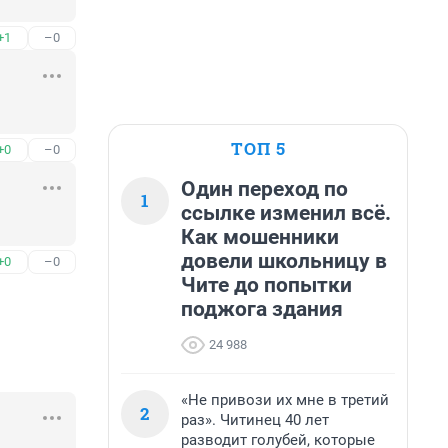
+1
–0
ТОП 5
+0
–0
Один переход по
1
ссылке изменил всё.
Как мошенники
довели школьницу в
+0
–0
Чите до попытки
поджога здания
24 988
«Не привози их мне в третий
2
раз». Читинец 40 лет
разводит голубей, которые