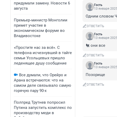
придумали замену. Новости 6
Гость
августа
13 января 2025
Одним словом Ч
Премьер‑министр Монголии
примет участие в
ОТВЕТИТЬ
экономическом форуме во
Гость
Владивостоке
13 января 2025
🐔 они все
«Простите нас за всё». С
телефона исчезнувшей в тайге
ОТВЕТИТЬ
семьи Усольцевых пришло
леденящее душу сообщение
Гость
13 января 2025
Позорище
Все думали, что Орейро и
Арана встречаются: что на
ОТВЕТИТЬ
самом деле связывало самую
горячую пару 90-х
Полпред Трутнев попросил
Путина запустить комплекс по
производству меди в