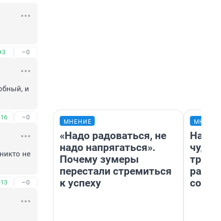
+3
–0
бный, и 
+16
–0
МНЕНИЕ
МНЕНИ
«Надо радоваться, не
Насле
надо напрягаться».
чудом
никто не 
Почему зумеры
транс
перестали стремиться
разне
к успеху
совет
+13
–0