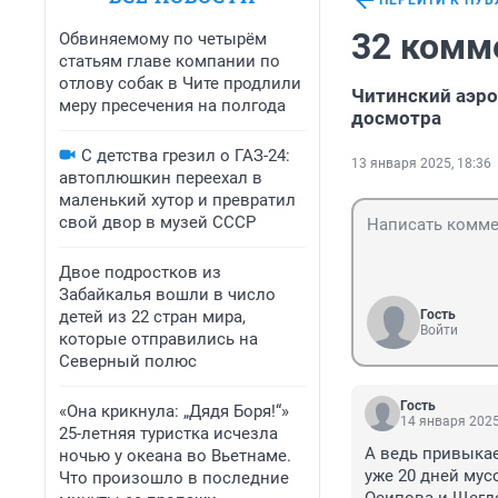
ПЕРЕЙТИ К ПУ
32 комм
Обвиняемому по четырём
статьям главе компании по
отлову собак в Чите продлили
Читинский аэро
меру пресечения на полгода
досмотра
С детства грезил о ГАЗ-24:
13 января 2025, 18:36
автоплюшкин переехал в
маленький хутор и превратил
свой двор в музей СССР
Двое подростков из
Забайкалья вошли в число
детей из 22 стран мира,
Гость
Войти
которые отправились на
Северный полюс
Гость
«Она крикнула: „Дядя Боря!“»
14 января 2025
25-летняя туристка исчезла
А ведь привыкае
ночью у океана во Вьетнаме.
уже 20 дней мус
Что произошло в последние