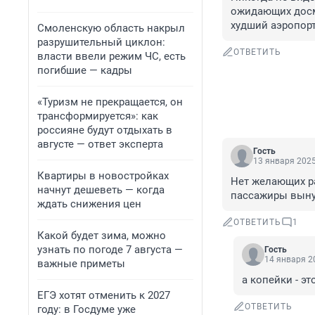
ожидающих досмо
худший аэропорт
Смоленскую область накрыл
разрушительный циклон:
ОТВЕТИТЬ
власти ввели режим ЧС, есть
погибшие — кадры
«Туризм не прекращается, он
трансформируется»: как
россияне будут отдыхать в
августе — ответ эксперта
Гость
13 января 2025
Квартиры в новостройках
Нет желающих раб
начнут дешеветь — когда
пассажиры выну
ждать снижения цен
ОТВЕТИТЬ
1
Какой будет зима, можно
узнать по погоде 7 августа —
Гость
14 января 20
важные приметы
а копейки - эт
ЕГЭ хотят отменить к 2027
ОТВЕТИТЬ
году: в Госдуме уже