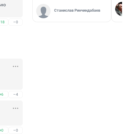
но 
Станислав Ринчиндабаев
+18
–0
+6
–4
+0
–0