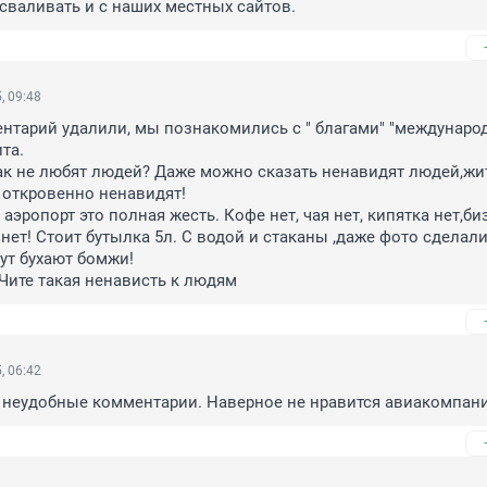
 сваливать и с наших местных сайтов.
, 09:48
тарий удалили, мы познакомились с " благами" "международн
а. 

ак не любят людей? Даже можно сказать ненавидят людей,жит
 откровенно ненавидят!

эропорт это полная жесть. Кофе нет, чая нет, кипятка нет,биз
 нет! Стоит бутылка 5л. С водой и стаканы ,даже фото сделали 
ут бухают бомжи! 

 Чите такая ненависть к людям
, 06:42
 неудобные комментарии. Наверное не нравится авиакомпан