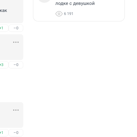
лодке с девушкой
как 
6 191
+1
–0
+3
–0
+1
–0