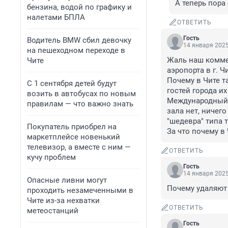
А теперь пора
бензина, водой по графику и
налетами БПЛА
ОТВЕТИТЬ
Гость
Водитель BMW сбил девочку
14 января 2025
на пешеходном переходе в
Жаль наш коммен
Чите
аэропорта в г. Чит
Почему в Чите т
С 1 сентября детей будут
гостей города их
возить в автобусах по новым
Международный а
правилам — что важно знать
зала нет, ничего
"шедевра" типа т
Покупатель приобрел на
За что почему в
маркетплейсе новенький
телевизор, а вместе с ним —
ОТВЕТИТЬ
кучу проблем
Гость
14 января 2025
Опасные ливни могут
Почему удаляют
проходить незамеченными в
Чите из-за нехватки
ОТВЕТИТЬ
метеостанций
Гость