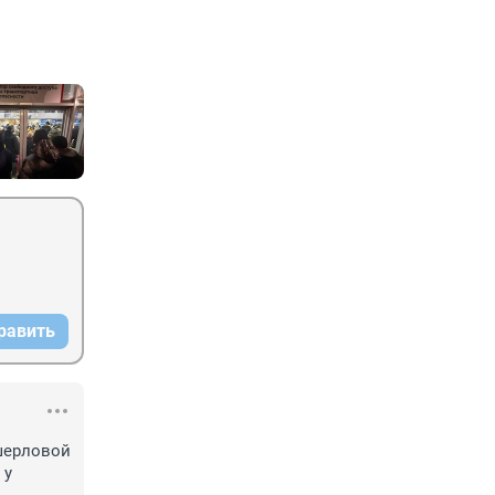
равить
шерловой 
у 