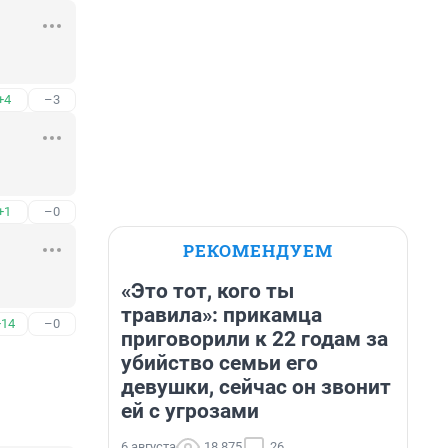
+4
–3
+1
–0
РЕКОМЕНДУЕМ
«Это тот, кого ты
травила»: прикамца
+14
–0
приговорили к 22 годам за
убийство семьи его
девушки, сейчас он звонит
ей с угрозами
6 августа
18 875
26