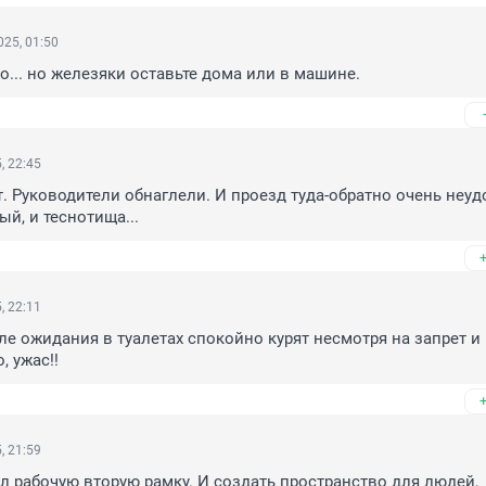
25, 01:50
... но железяки оставьте дома или в машине.
, 22:45
. Руководители обнаглели. И проезд туда-обратно очень неудо
ый, и теснотища...
, 22:11
ле ожидания в туалетах спокойно курят несмотря на запрет и 
, ужас!!
, 21:59
л рабочую вторую рамку. И создать пространство для людей, 