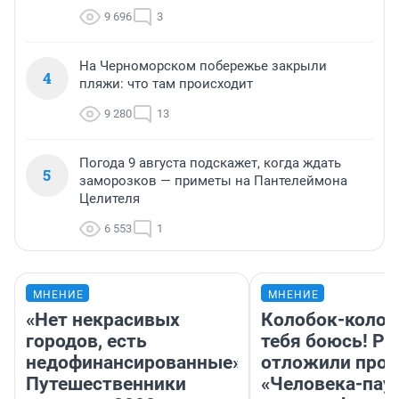
9 696
3
На Черноморском побережье закрыли
4
пляжи: что там происходит
9 280
13
Погода 9 августа подскажет, когда ждать
5
заморозков — приметы на Пантелеймона
Целителя
6 553
1
МНЕНИЕ
МНЕНИЕ
«Нет некрасивых
Колобок-колобо
городов, есть
тебя боюсь! Ра
недофинансированные».
отложили прок
Путешественники
«Человека-пау