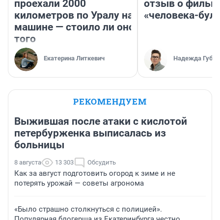
проехали 2000
отзыв о фильм
километров по Уралу на
«человека-бул
машине — стоило ли оно
того
Екатерина Литкевич
Надежда Губар
РЕКОМЕНДУЕМ
Выжившая после атаки с кислотой
петербурженка выписалась из
больницы
8 августа
13 303
Обсудить
Как за август подготовить огород к зиме и не
потерять урожай — советы агронома
«Было страшно столкнуться с полицией».
Популярная блогерша из Екатеринбурга честно