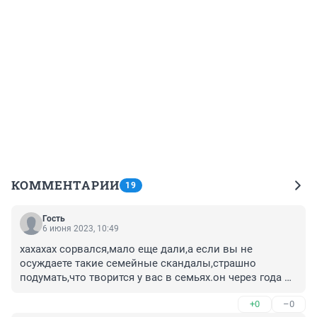
КОММЕНТАРИИ
19
Гость
6 июня 2023, 10:49
хахахах сорвался,мало еще дали,а если вы не 
осуждаете такие семейные скандалы,страшно 
подумать,что творится у вас в семьях.он через года 
два выйдет может и порешает и жену и ребенка,70/30 
+0
–0
вероятность.