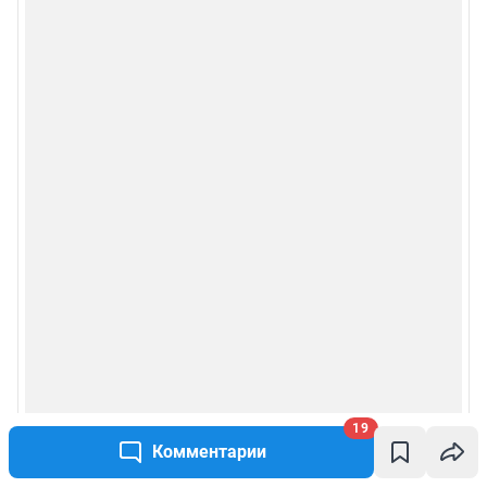
Сообщить новость
Рубрики
Реклама на сайте
Прайс-лист
О компании
Наши награды
Наши вакансии
Техподдержка
19
Комментарии
Предвыборная агитация