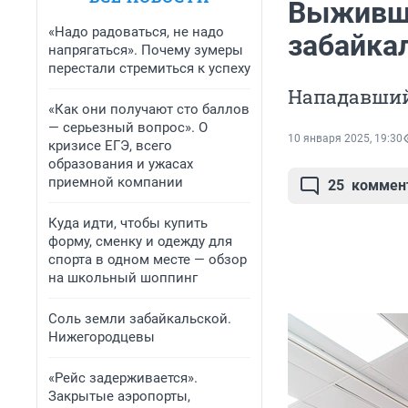
Выживши
«Надо радоваться, не надо
забайка
напрягаться». Почему зумеры
перестали стремиться к успеху
Нападавший
«Как они получают сто баллов
— серьезный вопрос». О
10 января 2025, 19:30
кризисе ЕГЭ, всего
образования и ужасах
приемной компании
25
коммен
Куда идти, чтобы купить
форму, сменку и одежду для
спорта в одном месте — обзор
на школьный шоппинг
Соль земли забайкальской.
Нижегородцевы
«Рейс задерживается».
Закрытые аэропорты,