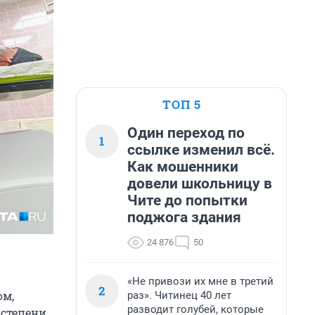
ТОП 5
Один переход по
1
ссылке изменил всё.
Как мошенники
довели школьницу в
Чите до попытки
поджога здания
24 876
50
«Не привози их мне в третий
2
ом,
раз». Читинец 40 лет
разводит голубей, которые
 степени