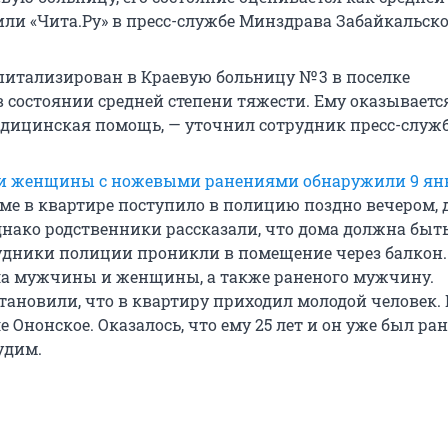
или «Чита.Ру» в пресс-службе Минздрава Забайкальско
итализирован в Краевую больницу № 3 в поселке
 состоянии средней степени тяжести. Ему оказываетс
дицинская помощь, — уточнил сотрудник пресс-служ
и женщины с ножевыми ранениями обнаружили 9 ян
ме в квартире поступило в полицию поздно вечером, 
однако родственники рассказали, что дома должна быт
дники полиции проникли в помещение через балкон.
ла мужчины и женщины, а также раненого мужчину.
тановили, что в квартиру приходил молодой человек. 
е Ононское. Оказалось, что ему 25 лет и он уже был ран
удим.