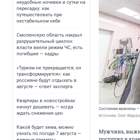
неудобные ночевки и сутки на
пересадку: как
путешествовать при
нестабильном небе
Смоленскую область накрыл
разрушительный циклон:
власти ввели режим ЧС, есть
погибшие — кадры
«Туризм не прекращается, он
трансформируется»: как
россияне будут отдыхать в
августе — ответ эксперта
Квартиры в новостройках
начнут дешеветь — когда
Состояние мужчины — 
ждать снижения цен
Источник: 
Олег Фёдоро
Какой будет зима, можно
Мужчина, выжи
узнать по погоде 7 августа —
поступил в крае
важные приметы