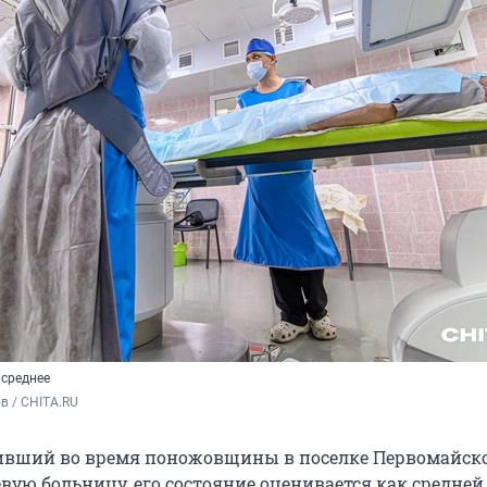
среднее
в / CHITA.RU
вший во время поножовщины в поселке Первомайск
вую больницу, его состояние оценивается как средней