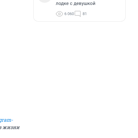
лодке с девушкой
6 060
81
gram-
из жизни