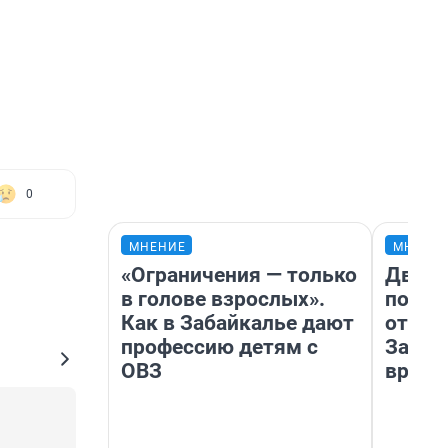
0
МНЕНИЕ
МНЕНИ
«Ограничения — только
Два м
в голове взрослых».
подъе
Как в Забайкалье дают
от 100
профессию детям с
Забай
ОВЗ
враче