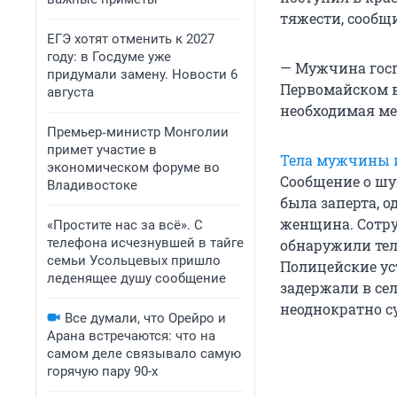
тяжести, сообщ
ЕГЭ хотят отменить к 2027
году: в Госдуме уже
— Мужчина госп
придумали замену. Новости 6
Первомайском в
августа
необходимая ме
Премьер‑министр Монголии
примет участие в
Тела мужчины 
экономическом форуме во
Сообщение о шу
Владивостоке
была заперта, 
женщина. Сотру
«Простите нас за всё». С
телефона исчезнувшей в тайге
обнаружили те
семьи Усольцевых пришло
Полицейские ус
леденящее душу сообщение
задержали в сел
неоднократно с
Все думали, что Орейро и
Арана встречаются: что на
самом деле связывало самую
горячую пару 90-х