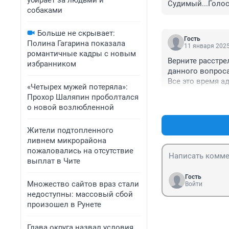
убирает за людьми и
Судимый...Голос
собаками
Больше не скрывает:
Гость
Полина Гагарина показала
11 января 2025
романтичные кадры с новым
Верните расстре
избранником
данного вопроса
Все это время а
«Четырех мужей потеряла»:
приговор привод
Прохор Шаляпин проболтался
тяжелой статье 
о новой возлюбленной
Жители подтопленного
ливнем микрорайона
пожаловались на отсутствие
выплат в Чите
Гость
Множество сайтов враз стали
Войти
недоступны: массовый сбой
произошел в Рунете
Глава округа назвал условия