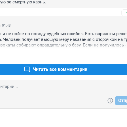
ую за смертную казнь,
, 01:43
л и не нойте по поводу судебных ошибок. Есть варианты реше
. Человек получает высшую меру наказания с отсрочкой на три
двокаты собирают оправдательную базу. Если не получилось - 
ят в исполнение. Зачем обществу такие двуногие, которые по
идут в рецидив?
Читать все комментарии
Отп