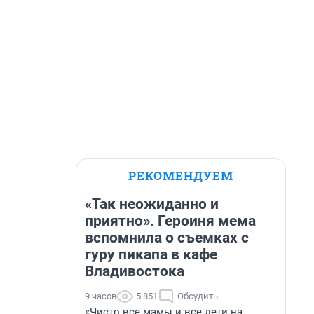
РЕКОМЕНДУЕМ
«Так неожиданно и
приятно». Героиня мема
вспомнила о съемках с
гуру пикапа в кафе
Владивостока
9 часов
5 851
Обсудить
«Чисто все мамы и все дети на