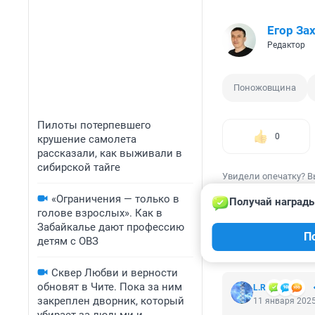
Егор За
Редактор
Поножовщина
Пилоты потерпевшего
0
крушение самолета
рассказали, как выживали в
сибирской тайге
Увидели опечатку? В
«Ограничения — только в
Получай награды
голове взрослых». Как в
Забайкалье дают профессию
П
детям с ОВЗ
КОММЕНТАР
Сквер Любви и верности
обновят в Чите. Пока за ним
L.R
закреплен дворник, который
11 января 2025