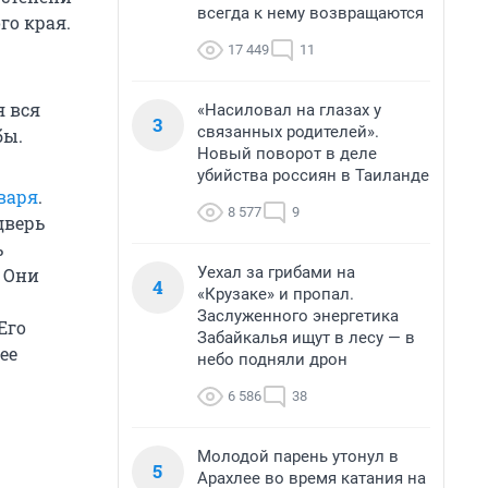
всегда к нему возвращаются
го края.
17 449
11
я вся
«Насиловал на глазах у
3
связанных родителей».
бы.
Новый поворот в деле
убийства россиян в Таиланде
варя
.
8 577
9
дверь
ь
Уехал за грибами на
 Они
4
«Крузаке» и пропал.
Заслуженного энергетика
Его
Забайкалья ищут в лесу — в
ее
небо подняли дрон
6 586
38
Молодой парень утонул в
5
Арахлее во время катания на