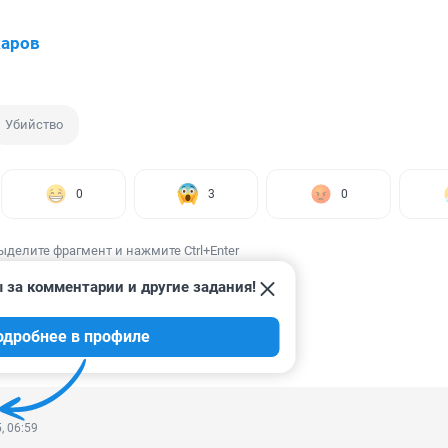
харов
Убийство
0
3
0
ыделите фрагмент и нажмите Ctrl+Enter
 за комментарии и другие задания!
одробнее в профиле
ИИ
25
, 06:59