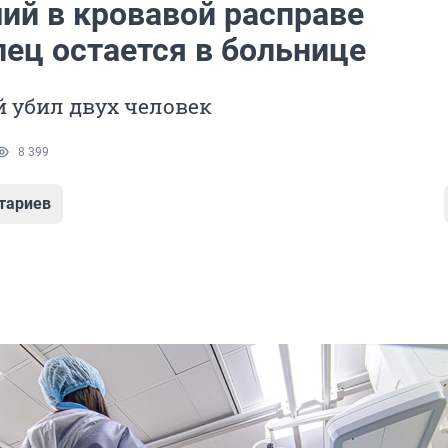
й в кровавой расправе
лец остается в больнице
 убил двух человек
8 399
тариев