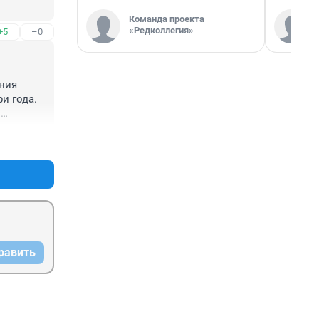
Команда проекта
«Редколлегия»
+5
–0
ния 
 года. 
 
+18
–0
равить