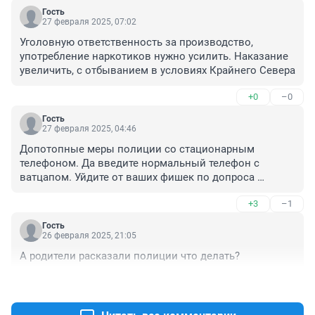
Гость
27 февраля 2025, 07:02
Уголовную ответственность за производство, 
употребление наркотиков нужно усилить. Наказание 
увеличить, с отбыванием в условиях Крайнего Севера
+0
–0
Гость
27 февраля 2025, 04:46
Допотопные меры полиции со стационарным 
телефоном. Да введите нормальный телефон с 
ватцапом. Уйдите от ваших фишек по допроса 
очевидцев как свидетелей и люди вам кучу видео в 
+3
–1
режиме реального времени накидают с закладчиками 
и местами закладок, от вас только ехать быстро и 
Гость
задерживать и гарантия анонимности, и все! Нет, 
26 февраля 2025, 21:05
будут сидеть ждать звонок на стационарный телефон, 
А родители расказали полиции что делать?
а потом все данные про обратившегося собирать, а 
закладчиков уже и след простыл как и закладки с 
+3
–0
покупателем.