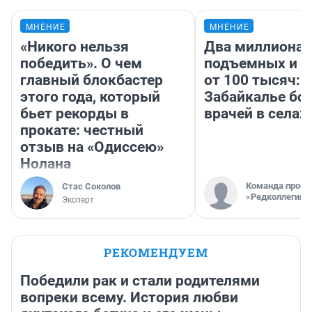
МНЕНИЕ
МНЕНИЕ
«Никого нельзя
Два миллиона
победить». О чем
подъемных и з
главный блокбастер
от 100 тысяч: 
этого года, который
Забайкалье бор
бьет рекорды в
врачей в селах
прокате: честный
отзыв на «Одиссею»
Нолана
Команда проек
Стас Соколов
«Редколлегия»
Эксперт
РЕКОМЕНДУЕМ
Победили рак и стали родителями
вопреки всему. История любви