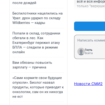
всё и вся инфор
после дождей
только "верхушки
происшествий и т
Беспилотники нацелились на
лавочке ! Лучше
Урал: дрон ударил по складу
!
Wildberries — кадры
Попали в склад, сотрудники
сбегали в лес. Как
Екатеринбург пережил атаку
БПЛА — следили в режиме
Гость
онлайн
Войти
Вам обязаны повысить
зарплату — причина
«Сами кормите свои будущие
опухоли». Биолог назвал
Новости СМИ2
продукты, которые приводят к
онкологии, сам он их никогда
не ест