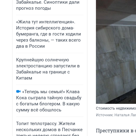
Забайкалье. Синоптики дали
прогноз погоды
«Жила тут интеллигенция».
История сибирского дома-
бумеранга, где в гости ходили
через балконы, — таких всего
два в России
Крупнейшую солнечную
электростанцию запустили в
Забайкалье на границе с
Китаем
«Теперь мы семья!» Клава
Кока сыграла тайную свадьбу
с богатым блогером. В какую
Стоимость недвижимо
сумму всё обошлось
Источник: 
Наталья Лап
Топит теплотрассу. Жители
нескольких домов в Песчанке
Преступники в 
третью неделю страдают без