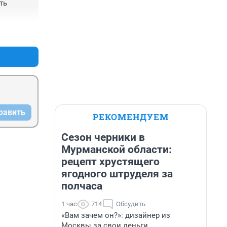
ь 
ушек на 
+9
–0
зг людям 
равить
РЕКОМЕНДУЕМ
Сезон черники в
Мурманской области:
рецепт хрустящего
ягодного штруделя за
полчаса
1 час
714
Обсудить
«Вам зачем он?»: дизайнер из
Москвы за свои деньги