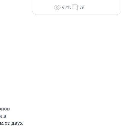
6 715
39
онов
и в
м от двух