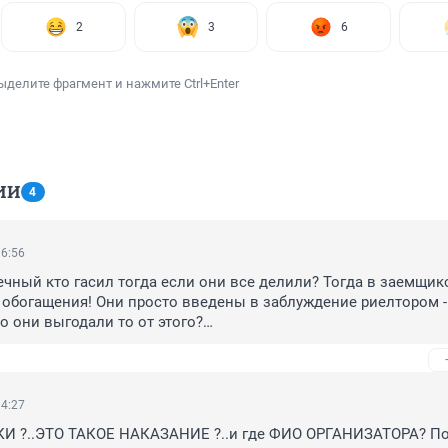
2
3
6
ыделите фрагмент и нажмите Ctrl+Enter
ИИ
4
16:56
течный кто гасил тогда если они все делили? Тогда в заемщик
 обогащения! Они просто введены в заблуждение риелтором - 
 они выгодали то от этого?

 рады на бедноту дело завести. А то что эти многодетные воо
аны новых поставляют государство в лице прокуроров не дум
14:27
 ?..ЭТО ТАКОЕ НАКАЗАНИЕ ?..и где ФИО ОРГАНИЗАТОРА? По