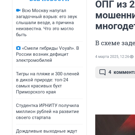
ОПГ из 2
Всю Москву напугал
мошенни
загадочный взрыв: его звук
слышали везде, а причина
многоде
неизвестна. Что это могло
быть
В схеме зад
«Смели гибриды Voyah». В
России возник дефицит
4 марта 2025, 12:26
электромобилей
4
коммент
Тигры на пляже и 300 оленей
в дикой природе: топ-24
самых красивых бухт
Приморского края
Студентка ИРНИТУ получила
миллион рублей на развитие
своего стартапа
Дождливые выходные ждут