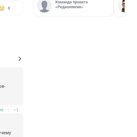
Команда проекта
«Редколлегия»
0
ов-
бще то 
+0
–1
ает.
чему 