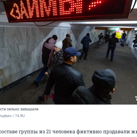
сти сильно завышали
цевич / 74.RU
составе группы из 21 человека фиктивно продавали ж