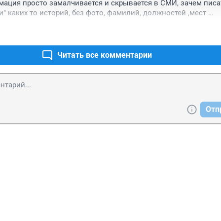
мация просто замалчивается и скрывается в СМИ, зачем писат
" каких то историй, без фото, фамилий, должностей ,мест 
 .д....больше всё это похоже просто на сплетни бабушек стар
 бы вообще ни чего не писали тогда, чем так затуманивать мо
Читать все комментарии
Отп