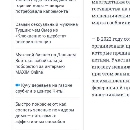
многодетным се
горячей воды — авария
государства на
потребовала капремонта
мошенническим 
марта сообщили
Самый сексуальный мужчина
Турции: чем Омер из
«Клюквенного щербета»
— В 2022 году 
покорил женщин
организовала п
которые предна
Мужской бизнес на Дальнем
детьми. Участн
Востоке: забайкальцы
ипотеку недвиж
поборются за интервью
MAXIM Online
при этом завыш
злоумышленнико
Кучу деревьев на газоне
федеральной п
срубили в центре Читы
участниками пр
Быстро покраснеют: как
соспеть зеленые помидоры
дома — пять самых
эффективных способов