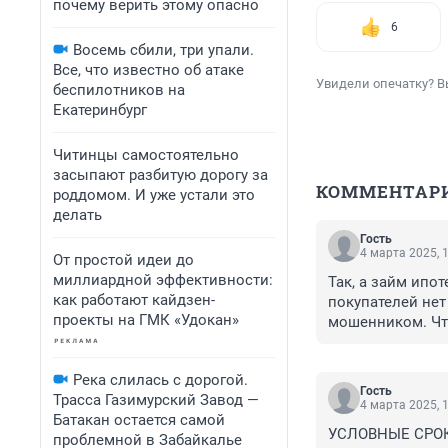
почему верить этому опасно
6
Восемь сбили, три упали.
Все, что известно об атаке
Увидели опечатку? В
беспилотников на
Екатеринбург
Читинцы самостоятельно
засыпают разбитую дорогу за
КОММЕНТАР
роддомом. И уже устали это
делать
Гость
4 марта 2025, 
От простой идеи до
миллиардной эффективности:
Так, а займ ипо
как работают кайдзен-
покупателей нет
проекты на ГМК «Удокан»
мошенником. Что
У нас как всегда
граждан для стр
Река слилась с дорогой.
Гость
Трасса Газимурский Завод —
4 марта 2025, 
Батакан остается самой
УСЛОВНЫЕ СРОКИ
проблемной в Забайкалье