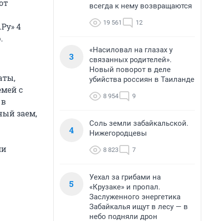
от
всегда к нему возвращаются
19 561
12
Ру» 4
.
«Насиловал на глазах у
3
связанных родителей».
Новый поворот в деле
аты,
убийства россиян в Таиланде
мей с
8 954
9
 в
ный заем,
Соль земли забайкальской.
4
Нижегородцевы
ми
8 823
7
Уехал за грибами на
5
«Крузаке» и пропал.
Заслуженного энергетика
Забайкалья ищут в лесу — в
небо подняли дрон