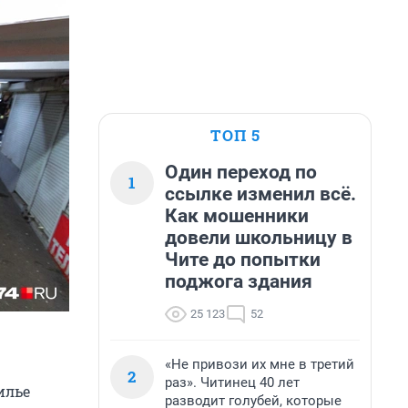
ТОП 5
Один переход по
1
ссылке изменил всё.
Как мошенники
довели школьницу в
Чите до попытки
поджога здания
25 123
52
«Не привози их мне в третий
2
раз». Читинец 40 лет
илье
разводит голубей, которые