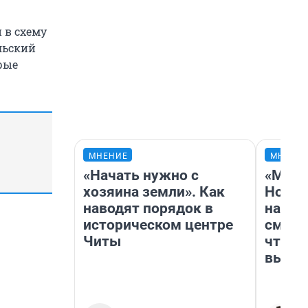
 в схему
льский
рые
МНЕНИЕ
МНЕНИ
«Начать нужно с
«Мы в
хозяина земли». Как
Нолан
наводят порядок в
настр
историческом центре
смотр
Читы
чтобы
выгля