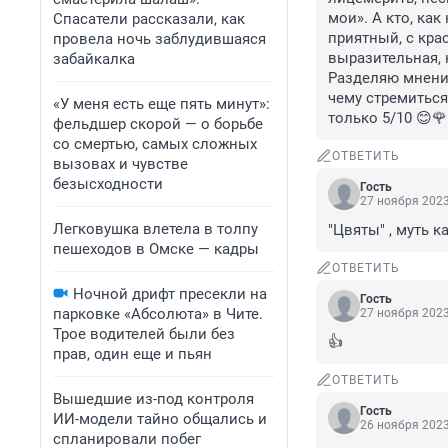
мои». А кто, как
Спасатели рассказали, как
приятный, с кра
провела ночь заблудившаяся
выразительная, к
забайкалка
Разделяю мнение
чему стремиться.
«У меня есть еще пять минут»:
только 5/10 😊🌹
фельдшер скорой — о борьбе
со смертью, самых сложных
ОТВЕТИТЬ
вызовах и чувстве
безысходности
Гость
27 ноября 2023
Легковушка влетела в толпу
"Цвяты" , муть к
пешеходов в Омске — кадры
ОТВЕТИТЬ
Ночной дрифт пресекли на
Гость
парковке «Абсолюта» в Чите.
27 ноября 2023
Трое водителей были без
👍
прав, один еще и пьян
ОТВЕТИТЬ
Вышедшие из-под контроля
Гость
ИИ-модели тайно общались и
26 ноября 2023
спланировали побег