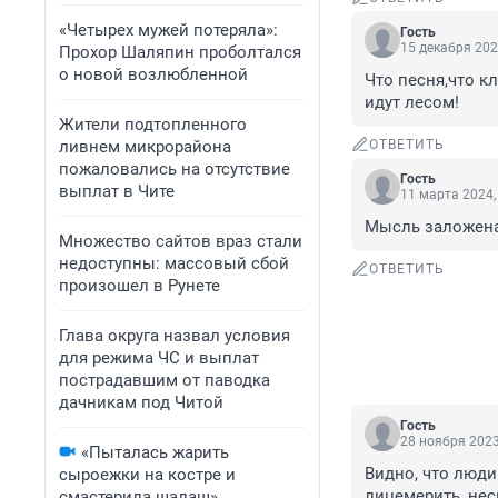
«Четырех мужей потеряла»:
Гость
15 декабря 202
Прохор Шаляпин проболтался
о новой возлюбленной
Что песня,что к
идут лесом!
Жители подтопленного
ливнем микрорайона
ОТВЕТИТЬ
пожаловались на отсутствие
Гость
выплат в Чите
11 марта 2024,
Мысль заложена 
Множество сайтов враз стали
недоступны: массовый сбой
ОТВЕТИТЬ
произошел в Рунете
Глава округа назвал условия
для режима ЧС и выплат
пострадавшим от паводка
дачникам под Читой
Гость
28 ноября 2023
«Пыталась жарить
Видно, что люди 
сыроежки на костре и
лицемерить, нес
смастерила шалаш».