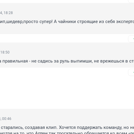
4, 18:28
лип,шедевр,просто супер! А чайники строящие из себя эксперто
 18:50
правильная - не садись за руль выпимши, не врежешься в с
, 00:46
старались, создавая клип. Хочется поддержать команду, но не
мотря на то, что Артем так трогательно обращается ко всем «р