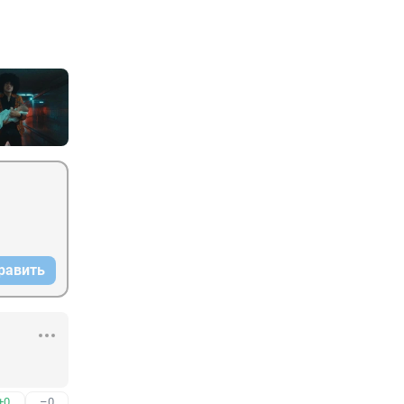
равить
+0
–0