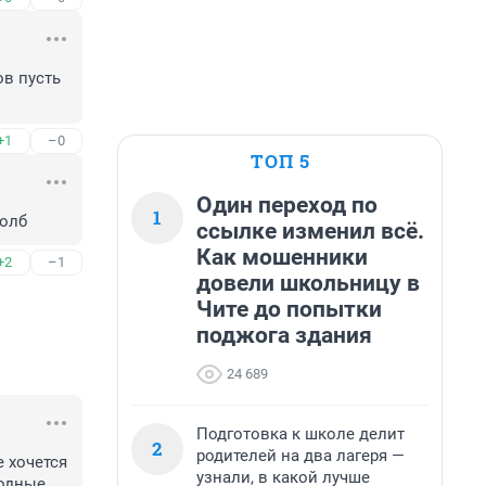
в пусть 
+1
–0
ТОП 5
Один переход по
1
толб
ссылке изменил всё.
Как мошенники
+2
–1
довели школьницу в
Чите до попытки
поджога здания
24 689
Подготовка к школе делит
2
родителей на два лагеря —
 хочется 
узнали, в какой лучше
одные 