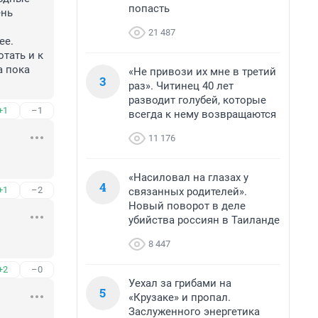
попасть
нь 
21 487
е. 
тать и к 
 пока 
«Не привози их мне в третий
3
раз». Читинец 40 лет
разводит голубей, которые
+1
–1
всегда к нему возвращаются
11 176
«Насиловал на глазах у
4
+1
–2
связанных родителей».
Новый поворот в деле
убийства россиян в Таиланде
8 447
+2
–0
Уехал за грибами на
5
«Крузаке» и пропал.
Заслуженного энергетика