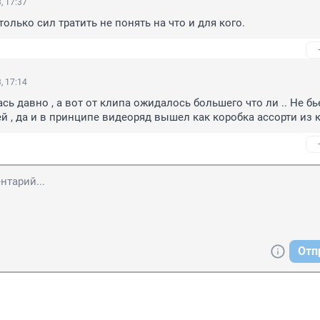
, 17:37
только сил тратить не понять на что и для кого.
, 17:14
ь давно , а вот от клипа ожидалось большего что ли .. Не бье
ей , да и в принципе видеоряд вышел как коробка ассорти из
Отп