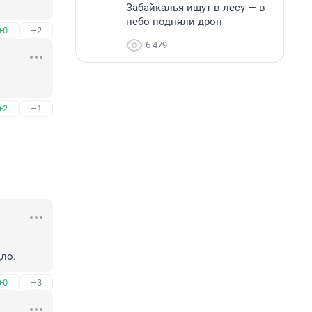
Забайкалья ищут в лесу — в
небо подняли дрон
+0
–2
6 479
+2
–1
ло.
+0
–3