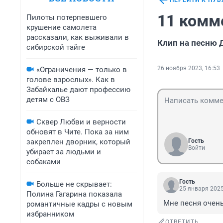
ПЕРЕЙТИ К ПУ
11 комм
Пилоты потерпевшего
крушение самолета
рассказали, как выживали в
Клип на песню 
сибирской тайге
26 ноября 2023, 16:53
«Ограничения — только в
голове взрослых». Как в
Забайкалье дают профессию
детям с ОВЗ
Сквер Любви и верности
обновят в Чите. Пока за ним
закреплен дворник, который
Гость
Войти
убирает за людьми и
собаками
Гость
Больше не скрывает:
25 января 2025
Полина Гагарина показала
Мне песня очен
романтичные кадры с новым
избранником
ОТВЕТИТЬ