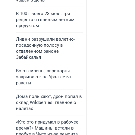
чашек в день
В 100 г всего 23 ккал: три
рецепта с главным летним
продуктом
Ливни разрушили взлетно-
посадочную полосу в
отдаленном районе
Забайкалья
Воют сирены, аэропорты
закрывают: на Урал летят
ракеты
Дома полыхают, дрон попал в
склад Wildberries: главное о
налетах
«Кто это придумал в рабочее
время?» Машины встали в
пробке в Чите из-за ремонта