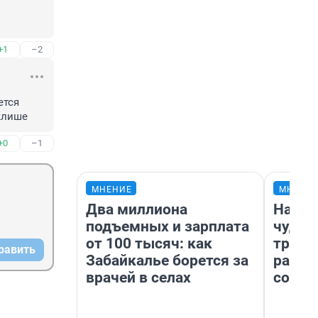
+1
–2
тся 
 клише
+0
–1
МНЕНИЕ
МНЕНИ
Два миллиона
Насле
подъемных и зарплата
чудом
от 100 тысяч: как
транс
равить
Забайкалье борется за
разне
врачей в селах
совет