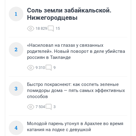
Соль земли забайкальской.
1
Нижегородцевы
18 829
15
«Насиловал на глазах у связанных
2
родителей». Новый поворот в деле убийства
россиян в Таиланде
9 310
9
Быстро покраснеют: как соспеть зеленые
3
помидоры дома — пять самых эффективных
способов
7 504
3
Молодой парень утонул в Арахлее во время
4
катания на лодке с девушкой