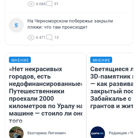
6 684
91
На Черноморском побережье закрыли
5
пляжи: что там происходит
6 471
13
МНЕНИЕ
МНЕНИЕ
«Нет некрасивых
Светящиеся ла
городов, есть
3D‑памятник и
недофинансированные».
— как развивае
Путешественники
закрытый посе
проехали 2000
Забайкалье с 
километров по Уралу на
грантов и жите
машине — стоило ли оно
того
Екатерина Литкевич
Редакция «Чит