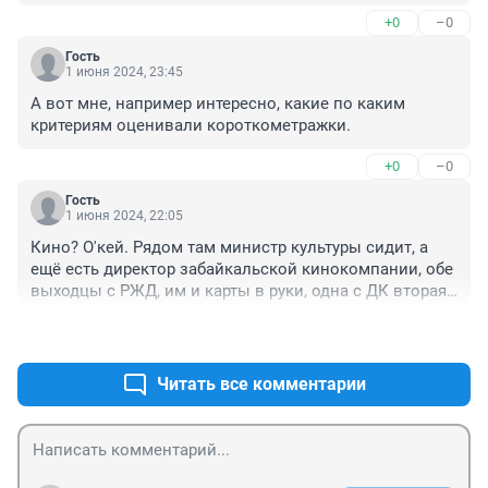
можно было бы снять фильмов о самобытности 
+0
–0
наших Забайкальских людей.. Художественное кино 
уже не так интересно, видишь фальш, одни и те же 
Гость
актеры из сериала в сериал.., с годами это уже не 
1 июня 2024, 23:45
интересно ..
А вот мне, например интересно, какие по каким 
критериям оценивали короткометражки.
+0
–0
Гость
1 июня 2024, 22:05
Кино? О'кей. Рядом там министр культуры сидит, а 
ещё есть директор забайкальской кинокомпании, обе 
выходцы с РЖД, им и карты в руки, одна с ДК вторая 
со спорт учреждения и начальник детского лагеря, 
+0
–0
вот они профессионалы, значит как раз и для 
вопросов кино подойдут, обеих назначил губернатор, 
а он знает кого назначает, они киноиндустрию 
Читать все комментарии
поднимут разовьют по роду своей службы, они 
просто обязаны это сделать, одна в культуре 
командир вторая в кинокомпании, поэтому все 
отлично, с них и спрос