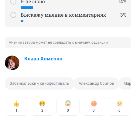
Я не знаю
14%
Выскажу мнение в комментариях
3%
Мнение автора может не совпадать с мнением редакции
Клара Хоменко
Забайкальский кинофестиваль
Александр Осипов
Мария
1
2
0
0
0