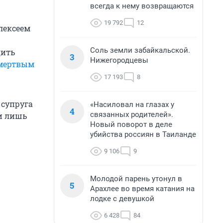
всегда к нему возвращаются
19 792
12
лексеем
Соль земли забайкальской.
дить
3
Нижегородцевы
 мертвым
17 193
8
 супруга
«Насиловал на глазах у
4
связанных родителей».
и лишь
Новый поворот в деле
убийства россиян в Таиланде
9 106
9
Молодой парень утонул в
5
Арахлее во время катания на
лодке с девушкой
6 428
84