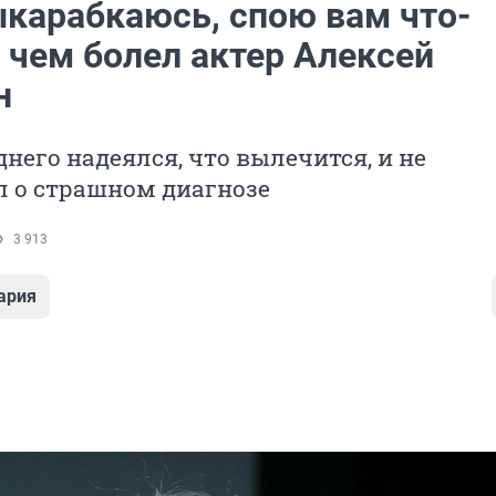
ыкарабкаюсь, спою вам что-
 чем болел актер Алексей
н
днего надеялся, что вылечится, и не
л о страшном диагнозе
3 913
ария