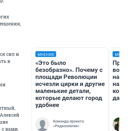
р.
огих
тешения,
ся сил и
МНЕНИЕ
МНЕНИ
ть в
«Это было
Прода
безобразно». Почему с
возьм
площади Революции
нам г
исчезли цирки и другие
налог
 ни
маленькие детали,
косне
которые делают город
даже 
удобнее
нтный,
 Алексей
йшие
Команда проекта
«Редколлегия»
 с вами.