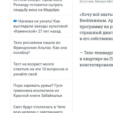
Источник: 
Михаил Мет
Роналду готовится сыграть
свадьбу века на Мадейре
«Хочу всё знать
Весёлкиным. Ар
Нагиева не узнать! Как
программу на ра
выглядели звезды культовой
«Каменской» 27 лет назад
страшный диагн
в его собственн
Тело россиянки нашли во
Французских Альпах. Как она
— Тело телеведу
погибла?
в квартире на 
Тест на возраст мозга:
констатировали 
ответьте на эти 10 вопросов и
узнайте свой
Пора заряжать ружье? Гуся-
гуменника исключили из
Красной книги Забайкалья
Свет будут отключать в Чите
всю неделю с завтрашнего