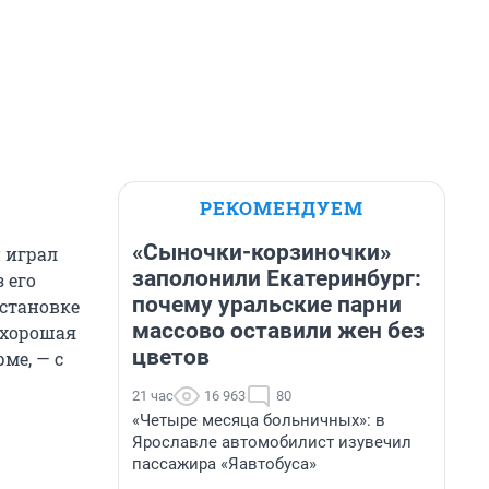
РЕКОМЕНДУЕМ
«Сыночки-корзиночки»
и играл
заполонили Екатеринбург:
 его
почему уральские парни
остановке
массово оставили жен без
 хорошая
цветов
ме, — с
21 час
16 963
80
«Четыре месяца больничных»: в
Ярославле автомобилист изувечил
пассажира «Яавтобуса»