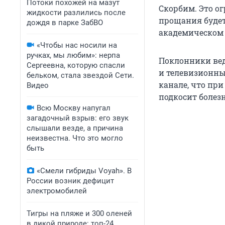
Потоки похожей на мазут
Скорбим. Это ог
жидкости разлились после
прощания будет
дождя в парке ЗабВО
академическом 
«Чтобы нас носили на
ручках, мы любим»: нерпа
Поклонники вед
Сергеевна, которую спасли
и телевизионны
бельком, стала звездой Сети.
канале, что при
Видео
подкосит болезн
Всю Москву напугал
загадочный взрыв: его звук
слышали везде, а причина
неизвестна. Что это могло
быть
«Смели гибриды Voyah». В
России возник дефицит
электромобилей
Тигры на пляже и 300 оленей
в дикой природе: топ-24