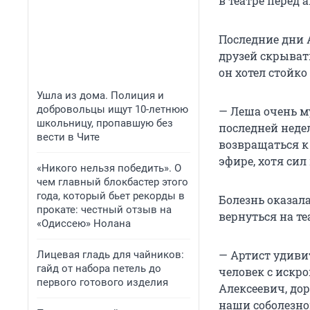
в театре перед 
Последние дни 
друзей скрыват
он хотел стойко
Ушла из дома. Полиция и
добровольцы ищут 10-летнюю
— Леша очень му
школьницу, пропавшую без
последней неде
вести в Чите
возвращаться к
эфире, хотя сил
«Никого нельзя победить». О
чем главный блокбастер этого
года, который бьет рекорды в
Болезнь оказала
прокате: честный отзыв на
вернуться на те
«Одиссею» Нолана
— Артист удиви
Лицевая гладь для чайников:
гайд от набора петель до
человек с искр
первого готового изделия
Алексеевич, дор
наши соболезно