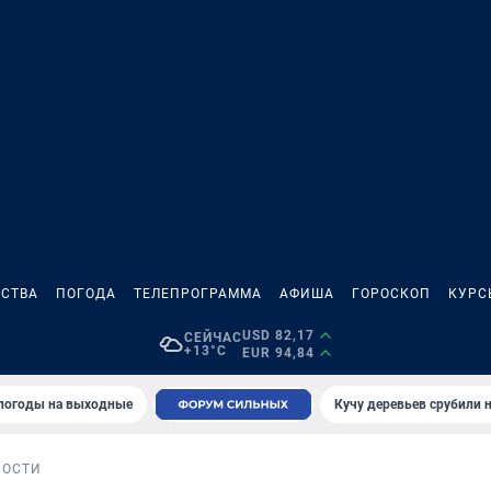
СТВА
ПОГОДА
ТЕЛЕПРОГРАММА
АФИША
ГОРОСКОП
КУРС
USD 82,17
СЕЙЧАС
+13°C
EUR 94,84
 погоды на выходные
Кучу деревьев срубили н
НОСТИ