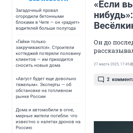
«Если в
Загадочный провал
нибудь»:
огородили бетонными
блоками в Чите — он «радует»
Весёлки
водителей больше полугода
Он до после
«Гайки только
закручиваются». Строители
рассказыва
коттеджей потеряли половину
клиентов — им приходится
27 марта 2025, 17:45
сносить новые дома
«Август будет еще довольно
2
коммент
тяжелым». Эксперты — об
обстановке на топливном
рынке России
Дома и автомобили в огне,
мирные жители погибли: что
известно о налетах дронов на
Россию