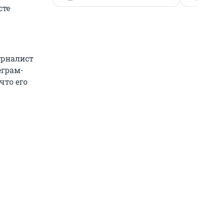
сте
урналист
еграм-
что его