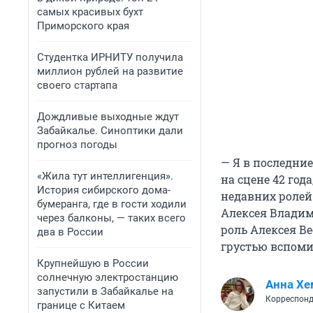
самых красивых бухт
Приморского края
Студентка ИРНИТУ получила
миллион рублей на развитие
своего стартапа
Дождливые выходные ждут
Забайкалье. Синоптики дали
прогноз погоды
— Я в последние
«Жила тут интеллигенция».
на сцене 42 год
История сибирского дома-
недавних ролей 
бумеранга, где в гости ходили
Алексея Владим
через балконы, — таких всего
роль Алексея Ве
два в России
грустью вспоми
Крупнейшую в России
солнечную электростанцию
Анна Хе
запустили в Забайкалье на
Корреспонд
границе с Китаем