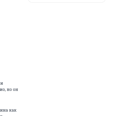
 и
о, но он
шина как