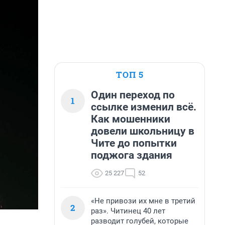
ТОП 5
Один переход по
1
ссылке изменил всё.
Как мошенники
довели школьницу в
Чите до попытки
поджога здания
25 227
52
«Не привози их мне в третий
2
раз». Читинец 40 лет
разводит голубей, которые