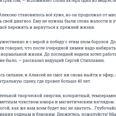
антрактом, — вспоминает слова актера одна из медсесте
Алексею становилось всё хуже, но он продолжал от мн
ь свой диагноз. Ему не нужны были слова жалости и у
 всё пережить и вернуться к прежней жизни.
жественно и с верой в победу с этим злом боролся. До
ли говорил, что после очередной химии надо набирать
 нормальной жизни. До последней недели хотел работа
 не было, — рассказал ведущий Сергей Стиллавин.
сь сильнее, и Алексей не смог ни снова выйти в эфир,
атральную сцену, где провел больше 40 лет.
тельной творческой энергии, колоритный, темпераме
ометным чувством юмора и магнетическим взглядом.
огой, как же нам всем будет вас не хватать… Глубоча
вания родным и близким. Держитесь, пожалуйста! Мы