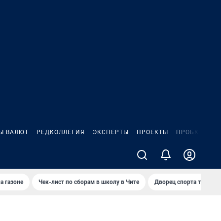
Ы ВАЛЮТ
РЕДКОЛЛЕГИЯ
ЭКСПЕРТЫ
ПРОЕКТЫ
ПРОБКИ
ИГ
а газоне
Чек-лист по сборам в школу в Чите
Дворец спорта требую