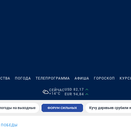
СТВА
ПОГОДА
ТЕЛЕПРОГРАММА
АФИША
ГОРОСКОП
КУРС
USD 82,17
СЕЙЧАС
+14°C
EUR 94,84
 погоды на выходные
Кучу деревьев срубили н
Е ПОБЕДЫ