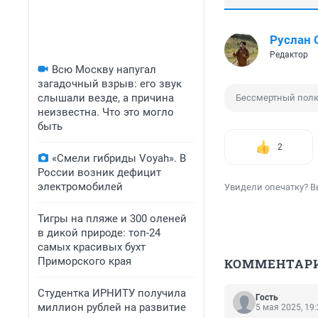
Руслан
Редактор
Всю Москву напугал
загадочный взрыв: его звук
слышали везде, а причина
Бессмертный пол
неизвестна. Что это могло
быть
2
«Смели гибриды Voyah». В
России возник дефицит
электромобилей
Увидели опечатку? В
Тигры на пляже и 300 оленей
в дикой природе: топ-24
самых красивых бухт
Приморского края
КОММЕНТАР
Студентка ИРНИТУ получила
Гость
миллион рублей на развитие
5 мая 2025, 19