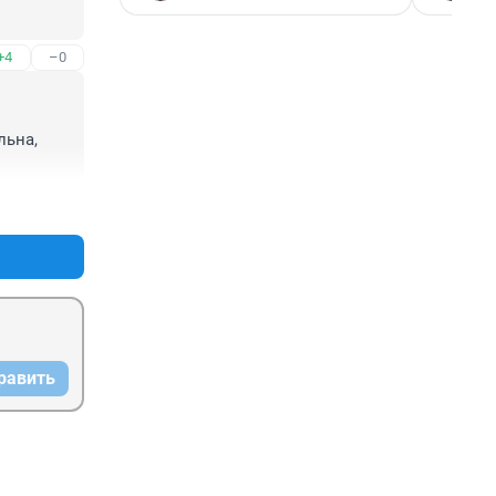
+4
–0
ьна, 
+2
–0
равить