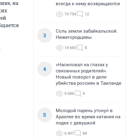
ине, на
всегда к нему возвращаются
ких
19 754
12
ней
бщается
Соль земли забайкальской.
3
Нижегородцевы
14 660
8
т
«Насиловал на глазах у
4
связанных родителей».
Новый поворот в деле
убийства россиян в Таиланде
9 086
9
Молодой парень утонул в
5
Арахлее во время катания на
лодке с девушкой
6 407
84