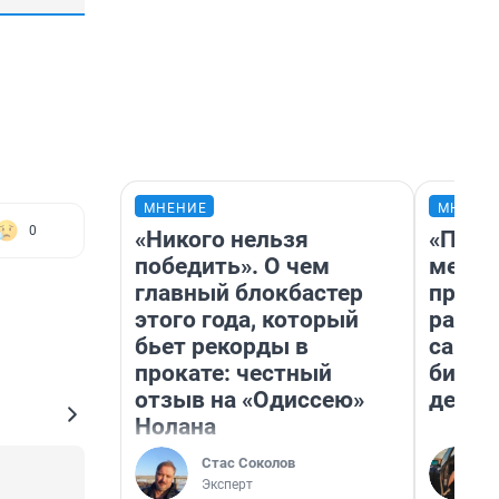
МНЕНИЕ
МНЕНИ
0
«Никого нельзя
«Поку
победить». О чем
мешке
главный блокбастер
предп
этого года, который
расска
бьет рекорды в
самом
прокате: честный
бизне
отзыв на «Одиссею»
дешев
Нолана
Стас Соколов
Эксперт