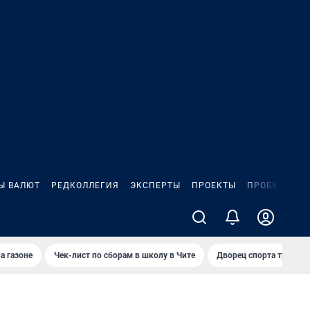
Ы ВАЛЮТ
РЕДКОЛЛЕГИЯ
ЭКСПЕРТЫ
ПРОЕКТЫ
ПРОБКИ
ИГ
а газоне
Чек-лист по сборам в школу в Чите
Дворец спорта требую