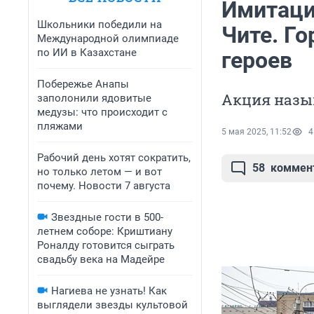
Имитаци
Школьники победили на
Чите. Го
Международной олимпиаде
по ИИ в Казахстане
героев
Побережье Анапы
Акция назыв
заполонили ядовитые
медузы: что происходит с
пляжами
5 мая 2025, 11:52
4
Рабочий день хотят сократить,
58
коммен
но только летом — и вот
почему. Новости 7 августа
Звездные гости в 500-
летнем соборе: Криштиану
Роналду готовится сыграть
свадьбу века на Мадейре
Нагиева не узнать! Как
выглядели звезды культовой