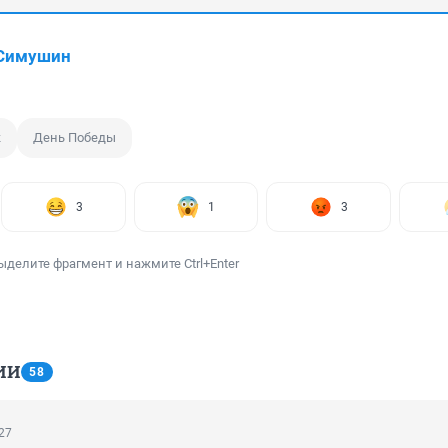
 Симушин
к
День Победы
3
1
3
ыделите фрагмент и нажмите Ctrl+Enter
ИИ
58
:27