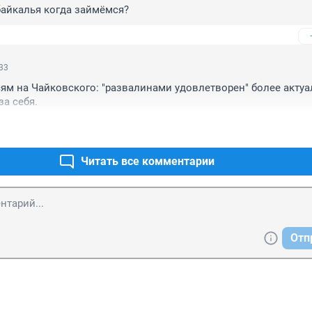
айкалья когда займёмся?
:33
ям на Чайковского: "развалинами удовлетворен" более актуал
а себя.
Читать все комментарии
Отп