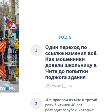
ТОП 5
Один переход по
1
ссылке изменил всё.
Как мошенники
довели школьницу в
Чите до попытки
поджога здания
25 201
52
«Не привози их мне в третий
2
раз». Читинец 40 лет
разводит голубей, которые