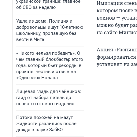
украинской границе: главное
Имитация стены
об СВО за неделю
котором после 
воинов — устан
Ушла из дома. Полиция и
можно будет ра
добровольцы ищут 10-летнюю
на сайте Минис
школьницу, пропавшую без
вести в Чите
Акция «Распишись
«Никого нельзя победить». О
формироваться 
чем главный блокбастер этого
установят на з
года, который бьет рекорды в
прокате: честный отзыв на
«Одиссею» Нолана
Лицевая гладь для чайников:
гайд от набора петель до
первого готового изделия
Потоки похожей на мазут
жидкости разлились после
дождя в парке ЗабВО