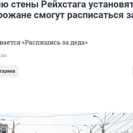
ю стены Рейхстага установят
рожане смогут расписаться з
ается «Распишись за деда»
 283
тариев