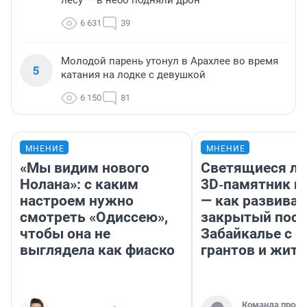
лесу — в небо подняли дрон
6 631
39
Молодой парень утонул в Арахлее во время
5
катания на лодке с девушкой
6 150
81
МНЕНИЕ
МНЕНИЕ
«Мы видим нового
Светящиеся ла
Нолана»: с каким
3D‑памятник и
настроем нужно
— как развивае
смотреть «Одиссею»,
закрытый посе
чтобы она не
Забайкалье с 
выглядела как фиаско
грантов и жите
Команда проек