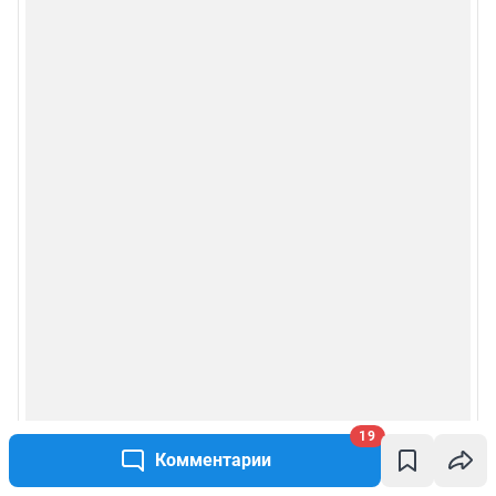
Мобильное приложение
Google Play
App Store
RuStore
Мы в соцсетях
Контактные данные для Роскомнадзора и государственных органов
Сетевое издание «Чита.РУ» (18+)
Зарегистрировано Федеральной службой по надзору в сфере связи,
информационных технологий и массовых коммуникаций (Роскомнадзор)
Регистрационный номер и дата принятия решения о регистрации: ЭЛ №
19
ФС 77 – 83657 от 26.07.2022 г.
Учредитель: Общество с ограниченной ответственностью "ИНТЕРНЕТ
Комментарии
ТЕХНОЛОГИИ"
Главный редактор: Шайтанова Екатерина Александровна