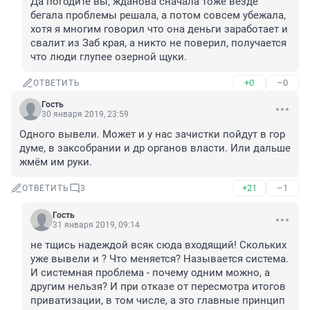
Да погодите вы, жданова сначала тоже везде 
бегала проблемы решала, а потом совсем убежала, 
хотя я многим говорил что она деньги заработает и 
свалит из Заб края, а никто не поверил, получается 
что люди глупее озерной щуки.
+0
–0
ОТВЕТИТЬ
Гость
30 января 2019, 23:59
Одного вывели. Может и у нас зачистки пойдут в гор 
думе, в заксобрании и др органов власти. Или дальше 
жмём им руки.
+21
–1
ОТВЕТИТЬ
3
Гость
31 января 2019, 09:14
не тщись надеждой всяк сюда входящий! Скольких 
уже вывели и ? Что меняется? Называется система. 
И системная проблема - почему одним можно, а 
другим нельзя? И при отказе от пересмотра итогов 
приватизации, в том числе, а это главные принцип 