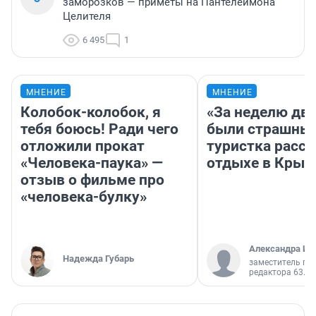
заморозков — приметы на Пантелеймона
Целителя
6 495
1
МНЕНИЕ
МНЕНИЕ
Колобок-колобок, я
«За неделю две
тебя боюсь! Ради чего
были страшные
отложили прокат
туристка расск
«Человека-паука» —
отдыхе в Крым
отзыв о фильме про
«человека-булку»
Александра Ис
Надежда Губарь
заместитель гл
редактора 63.RU