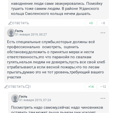
наводнение люди сами эвакуировались. Помойку 
тушить тоже самим людям. В районе Угданского 
кольца Смоленского кольца нечем дышать. 
+3
–0
ОТВЕТИТЬ
Гость
31 января 2019, 00:27
Есть специальные службы,которые должны всё 
профессионально  осмотреть,  оценить 
обстановку,доложить о принятых мерах и нести 
ответственность,это что паранойя по свалкам 
гулять,нельзя людям не доверять,пусть все свой хлеб 
отрабатывают,а если весной пожары,что по лесам 
прыгать,думаю это не тот уровень,требующий вашего 
участия        
+14
–12
ОТВЕТИТЬ
1
Гость
31 января 2019, 07:24
Посмотреть надо самому,сейчас надо чиновников 
оставить там,может дыша дымом они ускорят 