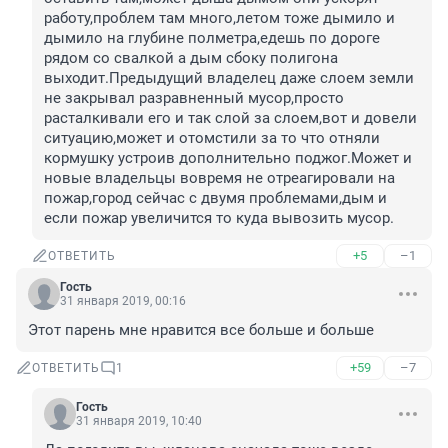
работу,проблем там много,летом тоже дымило и 
дымило на глубине полметра,едешь по дороге 
рядом со свалкой а дым сбоку полигона 
выходит.Предыдущий владелец даже слоем земли 
не закрывал разравненный мусор,просто 
расталкивали его и так слой за слоем,вот и довели 
ситуацию,может и отомстили за то что отняли 
кормушку устроив дополнительно поджог.Может и 
новые владельцы вовремя не отреагировали на 
пожар,город сейчас с двумя проблемами,дым и 
если пожар увеличится то куда вывозить мусор.
+5
–1
ОТВЕТИТЬ
Гость
31 января 2019, 00:16
Этот парень мне нравится все больше и больше
+59
–7
ОТВЕТИТЬ
1
Гость
31 января 2019, 10:40