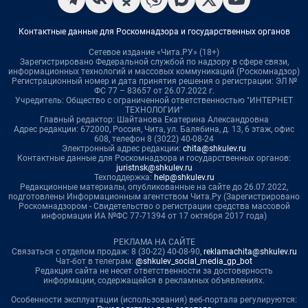
Контактные данные для Роскомнадзора и государственных органов
Сетевое издание «Чита.РУ» (18+)
Зарегистрировано Федеральной службой по надзору в сфере связи,
информационных технологий и массовых коммуникаций (Роскомнадзор)
Регистрационный номер и дата принятия решения о регистрации: ЭЛ №
ФС 77 – 83657 от 26.07.2022 г.
Учредитель: Общество с ограниченной ответственностью "ИНТЕРНЕТ
ТЕХНОЛОГИИ"
Главный редактор: Шайтанова Екатерина Александровна
Адрес редакции: 672000, Россия, Чита, ул. Балябина, д. 13, 6 этаж, офис
608, телефон 8 (3022) 40-08-24
Электронный адрес редакции:
chita@shkulev.ru
Контактные данные для Роскомнадзора и государственных органов:
juristnsk@shkulev.ru
Техподдержка:
help@shkulev.ru
Редакционные материалы, опубликованные на сайте до 26.07.2022,
подготовлены Информационным агентством Чита.Ру (Зарегистрировано
Роскомнадзором - Свидетельство о регистрации средства массовой
информации ИА №ФС 77-71394 от 17 октября 2017 года)
РЕКЛАМА НА САЙТЕ
Связаться с отделом продаж: 8 (30-22) 40-08-90,
reklamachita@shkulev.ru
Чат-бот в телеграм:
@shkulev_social_media_gp_bot
Редакция сайта не несет ответственности за достоверность
информации, содержащейся в рекламных объявлениях.
Особенности эксплуатации (использования) веб-портала регулируются: