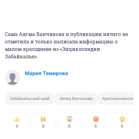
Сама Аягма Ванчикова в публикации ничего не
отметила и только написала информацию о
малом красодневе из «Энциклопедии
Забайкалья».
Мария Темирова
Забайкальский край
Аягма Ванчикова
Краснокнижное ра
0
0
0
0
0