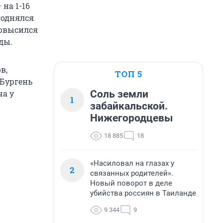
на 1-16
поднялся
повысился
ды.
в,
ТОП 5
 Бургень
Соль земли
ча у
1
забайкальской.
Нижегородцевы
18 885
18
«Насиловал на глазах у
2
связанных родителей».
Новый поворот в деле
убийства россиян в Таиланде
9 344
9