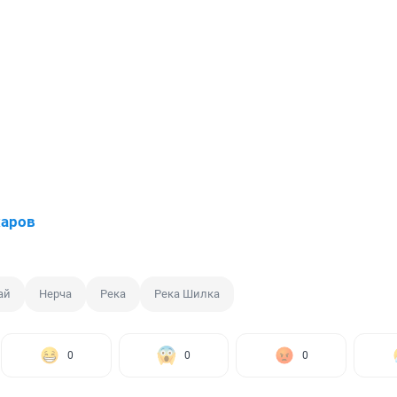
харов
ай
Нерча
Река
Река Шилка
0
0
0