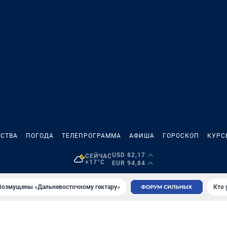
СТВА
ПОГОДА
ТЕЛЕПРОГРАММА
АФИША
ГОРОСКОП
КУРС
USD 82,17
СЕЙЧАС
+17°C
EUR 94,84
Возмущены «Дальневосточному гектару»
Кто 