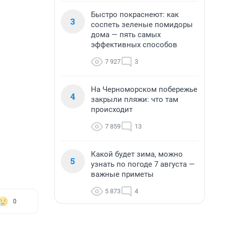
Быстро покраснеют: как
3
соспеть зеленые помидоры
дома — пять самых
эффективных способов
7 927
3
На Черноморском побережье
4
закрыли пляжи: что там
происходит
7 859
13
Какой будет зима, можно
5
узнать по погоде 7 августа —
важные приметы
5 873
4
0