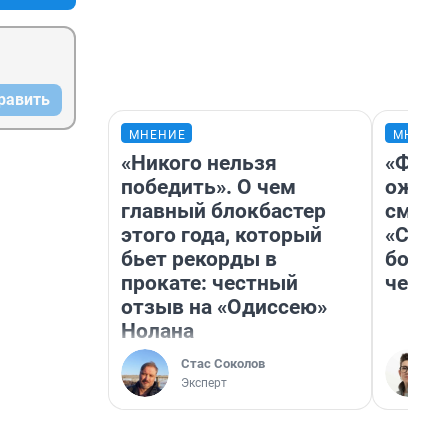
равить
МНЕНИЕ
МНЕНИ
«Никого нельзя
«Фина
победить». О чем
ожида
главный блокбастер
смотр
этого года, который
«Стар
бьет рекорды в
больш
прокате: честный
честн
отзыв на «Одиссею»
Нолана
Стас Соколов
Эксперт