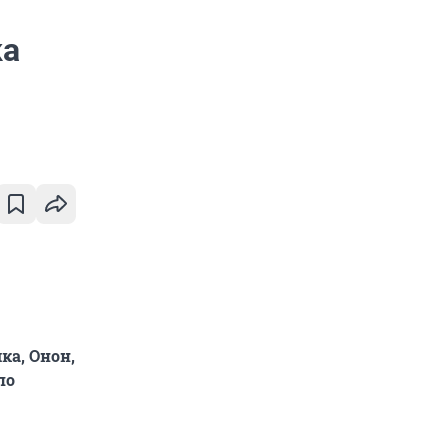
ка
ка, Онон,
по