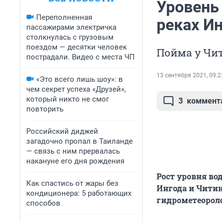
Уровень
Переполненная
реках Ин
пассажирами электричка
столкнулась с грузовым
поездом — десятки человек
Пойма у Чит
пострадали. Видео с места ЧП
13 сентября 2021, 09:2
«Это всего лишь шоу»: в
чем секрет успеха «Друзей»,
который никто не смог
3
коммент
повторить
Российский диджей
загадочно пропал в Таиланде
— связь с ним прервалась
накануне его дня рождения
Рост уровня во
Как спастись от жары без
Ингода и Читин
кондиционера: 5 работающих
гидрометеорол
способов