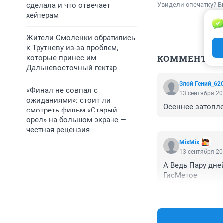
сделала и что отвечает
Увидели опечатку? В
хейтерам
Жители Смоленки обратились
к Трутневу из-за проблем,
КОММЕНТАР
которые принес им
Дальневосточный гектар
Злой Гений_62
«Финал не совпал с
13 сентября 20
ожиданиями»: стоит ли
Осеннее затопле
смотреть фильм «Старый
орел» на большом экране —
честная рецензия
MixMix
13 сентября 20
А Ведь Пару дней
ГисМетое