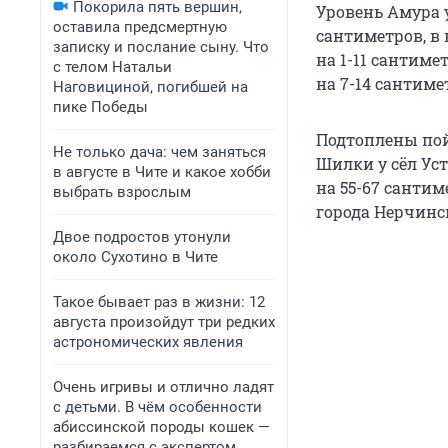
Покорила пять вершин,
Уровень Амура у
оставила предсмертную
сантиметров, в
записку и послание сыну. Что
на 1-11 сантим
с телом Натальи
на 7-14 сантиме
Наговициной, погибшей на
пике Победы
Подтоплены пой
Не только дача: чем заняться
Шилки у сёл Уст
в августе в Чите и какое хобби
на 55-67 сантим
выбрать взрослым
города Нерчинск
Двое подростов утонули
около Сухотино в Чите
Такое бывает раз в жизни: 12
августа произойдут три редких
астрономических явления
Очень игривы и отлично ладят
с детьми. В чём особенности
абиссинской породы кошек —
разбираемся с экспертом