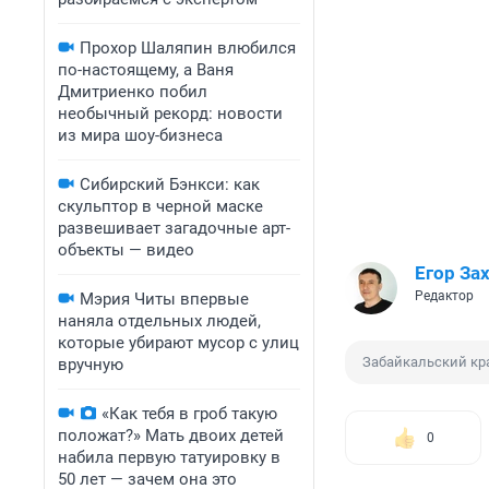
Прохор Шаляпин влюбился
по-настоящему, а Ваня
Дмитриенко побил
необычный рекорд: новости
из мира шоу-бизнеса
Сибирский Бэнкси: как
скульптор в черной маске
развешивает загадочные арт-
объекты — видео
Егор За
Редактор
Мэрия Читы впервые
наняла отдельных людей,
которые убирают мусор с улиц
Забайкальский кр
вручную
«Как тебя в гроб такую
положат?» Мать двоих детей
0
набила первую татуировку в
50 лет — зачем она это