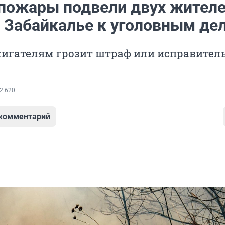
пожары подвели двух жител
в Забайкалье к уголовным де
жигателям грозит штраф или исправител
2 620
 комментарий