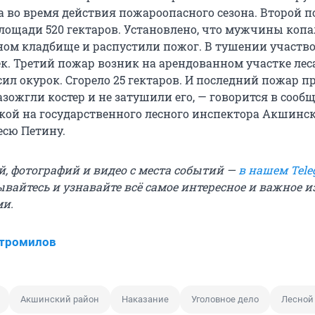
та во время действия пожароопасного сезона. Второй 
площади 520 гектаров. Установлено, что мужчины коп
ном кладбище и распустили пожог. В тушении участв
ек. Третий пожар возник на арендованном участке лес
ил окурок. Сгорело 25 гектаров. И последний пожар п
зожгли костер и не затушили его, — говорится в сооб
лкой на государственного лесного инспектора Акшинс
есю Петину.
й, фотографий и видео с места событий —
в нашем Tele
ывайтесь и узнавайте всё самое интересное и важное 
ми.
Стромилов
Акшинский район
Наказание
Уголовное дело
Лесной