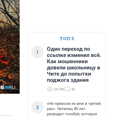
ТОП 5
Один переход по
1
ссылке изменил всё.
Как мошенники
довели школьницу в
Чите до попытки
поджога здания
24 796
50
«Не привози их мне в третий
2
раз». Читинец 40 лет
разводит голубей, которые