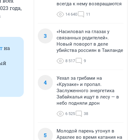
 всех
всегда к нему возвращаются
23 года,
14 640
11
а
«Насиловал на глазах у
3
связанных родителей».
Новый поворот в деле
т
на
убийства россиян в Таиланде
8 517
9
бый
Уехал за грибами на
4
«Крузаке» и пропал.
Заслуженного энергетика
Забайкалья ищут в лесу — в
небо подняли дрон
6 525
38
Молодой парень утонул в
5
Арахлее во время катания на