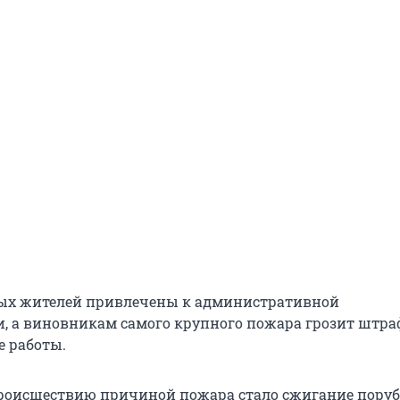
ных жителей привлечены к административной
и, а виновникам самого крупного пожара грозит штра
 работы.
происшествию причиной пожара стало сжигание пору