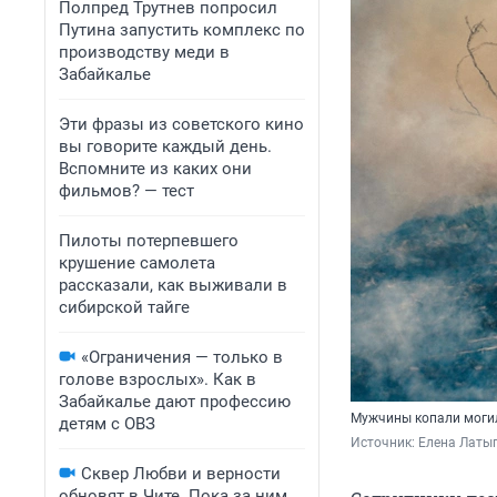
Полпред Трутнев попросил
Путина запустить комплекс по
производству меди в
Забайкалье
Эти фразы из советского кино
вы говорите каждый день.
Вспомните из каких они
фильмов? — тест
Пилоты потерпевшего
крушение самолета
рассказали, как выживали в
сибирской тайге
«Ограничения — только в
голове взрослых». Как в
Забайкалье дают профессию
Мужчины копали могил
детям с ОВЗ
Источник: 
Елена Латы
Сквер Любви и верности
обновят в Чите. Пока за ним