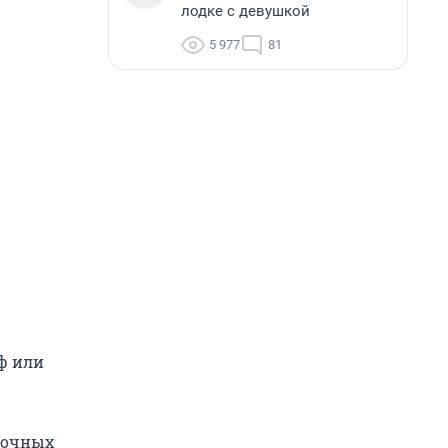
лодке с девушкой
5 977
81
ф или
бочных