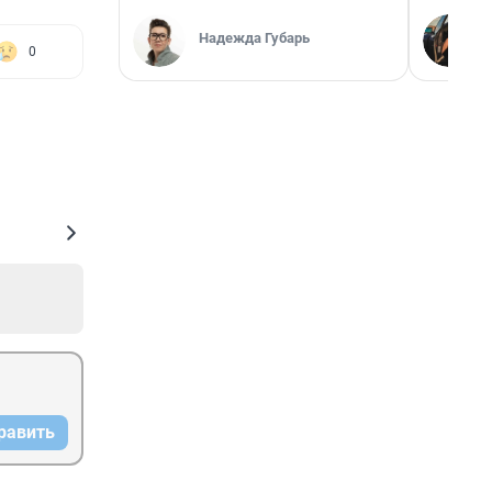
Надежда Губарь
0
равить