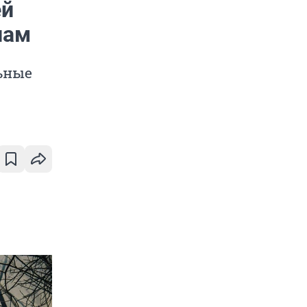
ей
лам
ьные