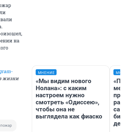
пожар
али
овали
а.
роизошел,
щении на
кого
gram-
МНЕНИЕ
МНЕНИ
из жизни
«Мы видим нового
«Поку
Нолана»: с каким
мешке
настроем нужно
предп
смотреть «Одиссею»,
расска
чтобы она не
самом
выглядела как фиаско
бизне
дешев
 пожар