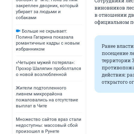
Сотрудники лес
закреплен дворник, который
виновников лес
убирает за людьми и
в отношении дв
собаками
официальном по
Больше не скрывает:
Полина Гагарина показала
романтичные кадры с новым
Ранее власти
избранником
посещение ле
территории 
«Четырех мужей потеряла»:
противопожа
Прохор Шаляпин проболтался
действия: ра
о новой возлюбленной
открытого ог
Жители подтопленного
ливнем микрорайона
пожаловались на отсутствие
выплат в Чите
Множество сайтов враз стали
недоступны: массовый сбой
произошел в Рунете