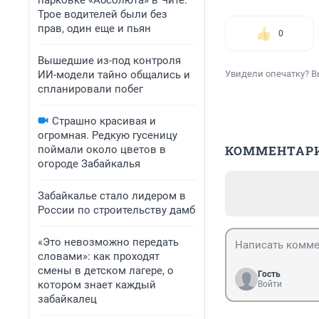
парковке «Абсолюта» в Чите.
Трое водителей были без
прав, один еще и пьян
0
Вышедшие из-под контроля
ИИ-модели тайно общались и
Увидели опечатку? В
спланировали побег
Страшно красивая и
огромная. Редкую гусеницу
КОММЕНТАР
поймали около цветов в
огороде Забайкалья
Забайкалье стало лидером в
России по строительству дамб
«Это невозможно передать
словами»: как проходят
смены в детском лагере, о
Гость
котором знает каждый
Войти
забайкалец