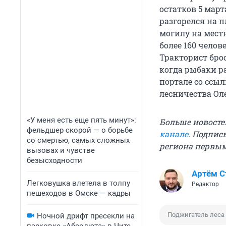
остатков 5 мар
разгорелся на 
могилу на мест
более 160 челов
Тракторист брос
когда рыбаки ра
портале со ссы
лесничества Ол
«У меня есть еще пять минут»:
Больше новосте
фельдшер скорой — о борьбе
канале
. Подпис
со смертью, самых сложных
региона первы
вызовах и чувстве
безысходности
Артём 
Легковушка влетела в толпу
Редактор
пешеходов в Омске — кадры
Поджигатель леса
Ночной дрифт пресекли на