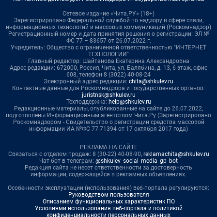
Сетевое издание «Чита.РУ» (18+)
Зарегистрировано Федеральной службой по надзору в сфере связи,
информационных технологий и массовых коммуникаций (Роскомнадзор)
Регистрационный номер и дата принятия решения о регистрации: ЭЛ №
ФС 77 – 83657 от 26.07.2022 г.
Учредитель: Общество с ограниченной ответственностью "ИНТЕРНЕТ
ТЕХНОЛОГИИ"
Главный редактор: Шайтанова Екатерина Александровна
Адрес редакции: 672000, Россия, Чита, ул. Балябина, д. 13, 6 этаж, офис
608, телефон 8 (3022) 40-08-24
Электронный адрес редакции:
chita@shkulev.ru
Контактные данные для Роскомнадзора и государственных органов:
juristnsk@shkulev.ru
Техподдержка:
help@shkulev.ru
Редакционные материалы, опубликованные на сайте до 26.07.2022,
подготовлены Информационным агентством Чита.Ру (Зарегистрировано
Роскомнадзором - Свидетельство о регистрации средства массовой
информации ИА №ФС 77-71394 от 17 октября 2017 года)
РЕКЛАМА НА САЙТЕ
Связаться с отделом продаж: 8 (30-22) 40-08-90,
reklamachita@shkulev.ru
Чат-бот в телеграм:
@shkulev_social_media_gp_bot
Редакция сайта не несет ответственности за достоверность
информации, содержащейся в рекламных объявлениях.
Особенности эксплуатации (использования) веб-портала регулируются:
Руководством пользователя
Описанием функциональных характеристик ПО
Условиями использования веб-портала и политикой
конфиденциальности персональных данных