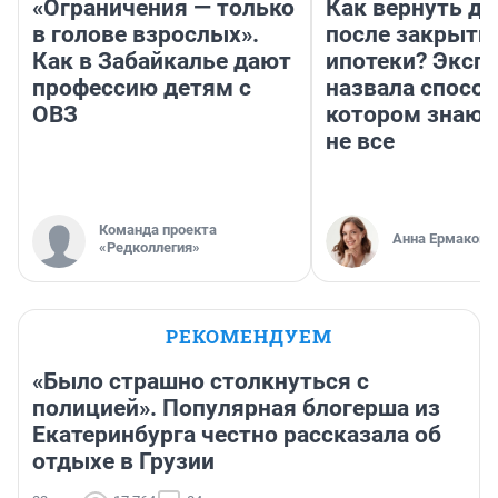
«Ограничения — только
Как вернуть де
в голове взрослых».
после закрыти
Как в Забайкалье дают
ипотеки? Эксп
профессию детям с
назвала способ
ОВЗ
котором знают
не все
Команда проекта
Анна Ермакова
«Редколлегия»
РЕКОМЕНДУЕМ
«Было страшно столкнуться с
полицией». Популярная блогерша из
Екатеринбурга честно рассказала об
отдыхе в Грузии