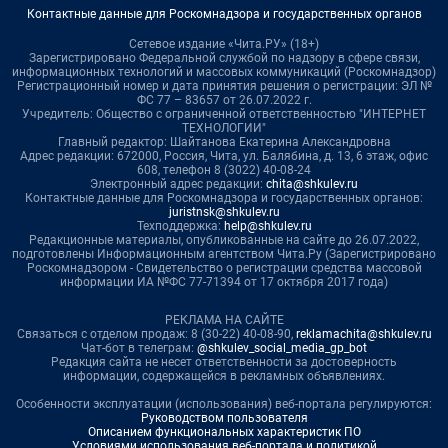
Контактные данные для Роскомнадзора и государственных органов
Сетевое издание «Чита.РУ» (18+)
Зарегистрировано Федеральной службой по надзору в сфере связи,
информационных технологий и массовых коммуникаций (Роскомнадзор)
Регистрационный номер и дата принятия решения о регистрации: ЭЛ №
ФС 77 – 83657 от 26.07.2022 г.
Учредитель: Общество с ограниченной ответственностью "ИНТЕРНЕТ
ТЕХНОЛОГИИ"
Главный редактор: Шайтанова Екатерина Александровна
Адрес редакции: 672000, Россия, Чита, ул. Балябина, д. 13, 6 этаж, офис
608, телефон 8 (3022) 40-08-24
Электронный адрес редакции:
chita@shkulev.ru
Контактные данные для Роскомнадзора и государственных органов:
juristnsk@shkulev.ru
Техподдержка:
help@shkulev.ru
Редакционные материалы, опубликованные на сайте до 26.07.2022,
подготовлены Информационным агентством Чита.Ру (Зарегистрировано
Роскомнадзором - Свидетельство о регистрации средства массовой
информации ИА №ФС 77-71394 от 17 октября 2017 года)
РЕКЛАМА НА САЙТЕ
Связаться с отделом продаж: 8 (30-22) 40-08-90,
reklamachita@shkulev.ru
Чат-бот в телеграм:
@shkulev_social_media_gp_bot
Редакция сайта не несет ответственности за достоверность
информации, содержащейся в рекламных объявлениях.
Особенности эксплуатации (использования) веб-портала регулируются:
Руководством пользователя
Описанием функциональных характеристик ПО
Условиями использования веб-портала и политикой