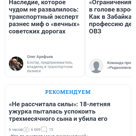
Наследие, которое
«Ограничения 
чудом не развалилось:
в голове взрос
транспортный эксперт
Как в Забайка
разнес миф о «вечных»
профессию дет
советских дорогах
ОВЗ
Олег Арефьев
Блогер, предприниматель,
Команда проек
владелец в транспортном
«Редколлегия»
бизнесе
РЕКОМЕНДУЕМ
«Не рассчитала силы»: 18-летняя
ужурка пыталась успокоить
трехмесячного сына и убила его
6 часов
6 669
15