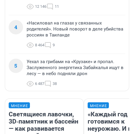
12 146
11
«Насиловал на глазах у связанных
4
родителей». Новый поворот в деле убийства
россиян в Таиланде
8 464
9
Уехал за грибами на «Крузаке» и пропал.
5
Заслуженного энергетика Забайкалья ищут в
лесу — в небо подняли дрон
6 487
38
МНЕНИЕ
МНЕНИЕ
Светящиеся лавочки,
«Каждый год 
3D‑памятник и бассейн
готовимся к
— как развивается
неурожаю. И 