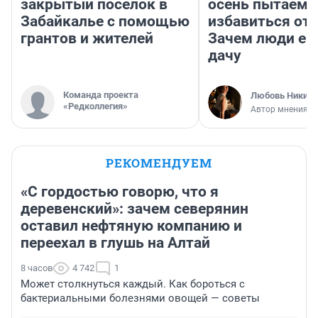
закрытый поселок в
осень пытаемс
Забайкалье с помощью
избавиться от 
грантов и жителей
Зачем люди ез
дачу
Команда проекта
Любовь Никити
«Редколлегия»
Автор мнения
РЕКОМЕНДУЕМ
«С гордостью говорю, что я
деревенский»: зачем северянин
оставил нефтяную компанию и
переехал в глушь на Алтай
8 часов
4 742
1
Может столкнуться каждый. Как бороться с
бактериальными болезнями овощей — советы