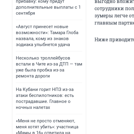
выгодно вложит
прибавку: кому придут
дополнительные выплаты с 1
сотрудники пол
сентября
зумеры легче от
главным партне
«Август принесет новые
возможности»: Тамара Глоба
назвала, кому из знаков
Ниже приводит
зодиака улыбнется удача
Несколько троллейбусов
встали в Чите из-за ДТП — там
уже была пробка из-за
ремонта дороги
На Кубани горит НПЗ из-за
атаки беспилотников: есть
пострадавшие. Главное о
ночных налетах
«Меня не просто отменяют,
меня хотят убить»: участница
«Мамы в 16» ответила на