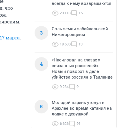
ые
всегда к нему возвращаются
, что
20 113
15
ом,
оярским.
Соль земли забайкальской.
3
Нижегородцевы
 17 марта
.
18 630
13
«Насиловал на глазах у
4
связанных родителей».
Новый поворот в деле
убийства россиян в Таиланде
9 234
9
Молодой парень утонул в
5
Арахлее во время катания на
лодке с девушкой
6 626
91