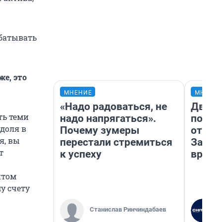
абатывать
же, это
МНЕНИЕ
МНЕНИ
«Надо радоваться, не
Два м
ть теми
надо напрягаться».
подъе
доля в
Почему зумеры
от 100
я, вы
перестали стремиться
Забай
т
к успеху
враче
нтом
у счету
Станислав Ринчиндабаев