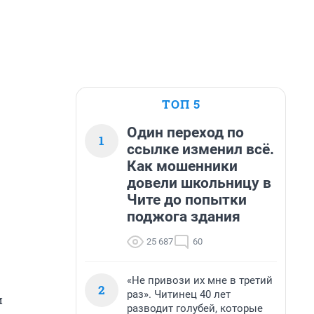
ТОП 5
Один переход по
1
ссылке изменил всё.
Как мошенники
довели школьницу в
Чите до попытки
поджога здания
25 687
60
«Не привози их мне в третий
2
раз». Читинец 40 лет
и
разводит голубей, которые