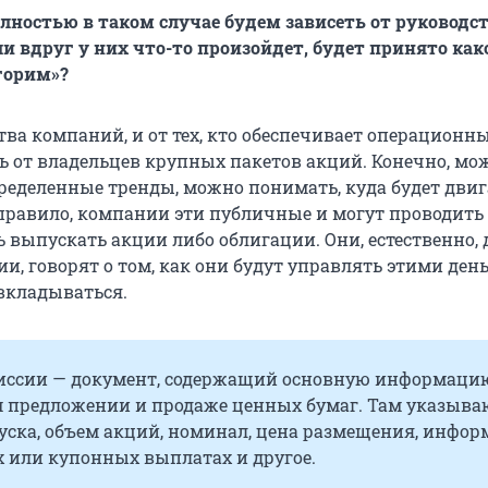
лностью в таком случае будем зависеть от руководс
ли вдруг у них что-то произойдет, будет принято как
горим»?
тва компаний, и от тех, кто обеспечивает операционн
ть от владельцев крупных пакетов акций. Конечно, мо
ределенные тренды, можно понимать, куда будет двиг
правило, компании эти публичные и могут проводить
ь выпускать акции либо облигации. Они, естественно,
и, говорят о том, как они будут управлять этими ден
 вкладываться.
иссии — документ, содержащий основную информаци
 предложении и продаже ценных бумаг. Там указыва
уска, объем акций, номинал, цена размещения, инфо
х или купонных выплатах и другое.