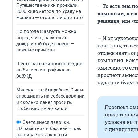
Путешественники проехали
—
То есть мы по
2000 километров по Уралу на
компании, и ес
машине — стоило ли оно того
решение, мы «с
По погоде 8 августа можно
определить, насколько
— И от руководс
дождливой будет осень —
контроль, то ес
важные приметы
отслеживать оп
компания. Как 
Шесть пассажирских поездов
эмиссию, то ест
выбились из графика на
проспект эмисси
ЗабЖД
куда они будут
Миссия — найти работу. О чем
спрашивать на собеседовании
и сколько денег просить,
Проспект эм
чтобы вас точно взяли
предстоящем
условия вып
Светящиеся лавочки,
3D‑памятник и бассейн — как
о дивиденда
развивается закрытый