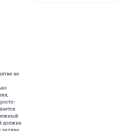
нятие не
ько
ния,
росто-
нается
енежный
ий должна
 актива,