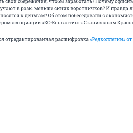
ь свои сбережения, чтобы заработать? Почему офисн
учают в разы меньше синих воротничков? И правда ли
носятся к деньгам? Об этом побеседовали с экономист
ром ассоциации «КС-Консалтинг» Станиславом Красн
ся отредактированная расшифровка
«Редколлегии» от