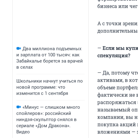
бизнеса или чег
А с точки зрен
дополнительны
—
Если мы купил
Два миллиона подъемных
и зарплата от 100 тысяч: как
спекуляция?
Забайкалье борется за врачей
в селах
— Да, потому ч
активами, в ко
Школьники начнут учиться по
объеме портфел
новой программе: что
изменится с 1 сентября
фактически не в
распоряжаться 
«Минус — слишком много
называемый опе
спойлеров»: российский
компании, вы н
ниндзя-скульптор снялся в
покупка акций
сериале «Дом Дракона».
вложениями — э
Видео