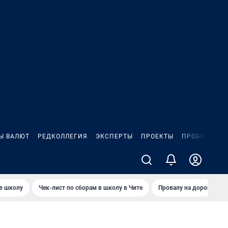
Ы ВАЛЮТ
РЕДКОЛЛЕГИЯ
ЭКСПЕРТЫ
ПРОЕКТЫ
ПРОБКИ
ИГ
 в школу
Чек-лист по сборам в школу в Чите
Провалу на дороге пол