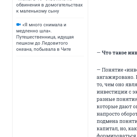
обвинения в домогательствах
к маленькому сыну
«Я много снимала и
медленно шла».
Путешественница, идущая
пешком до Ледовитого
океана, побывала в Чите
—
Что такое ин
— Понятие «ин
ангажировано. 
то, чем оно явл
инвестиции с э
разные понятия
которые дают оп
напросто оборо
подмена поняти
капитал, но, ка
формироваться 