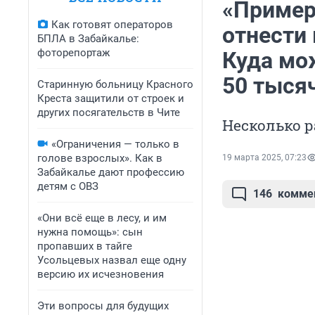
«Пример
Как готовят операторов
отнести 
БПЛА в Забайкалье:
фоторепортаж
Куда мо
50 тыся
Старинную больницу Красного
Креста защитили от строек и
других посягательств в Чите
Несколько р
«Ограничения — только в
голове взрослых». Как в
19 марта 2025, 07:23
Забайкалье дают профессию
детям с ОВЗ
146
комме
«Они всё еще в лесу, и им
нужна помощь»: сын
пропавших в тайге
Усольцевых назвал еще одну
версию их исчезновения
Эти вопросы для будущих