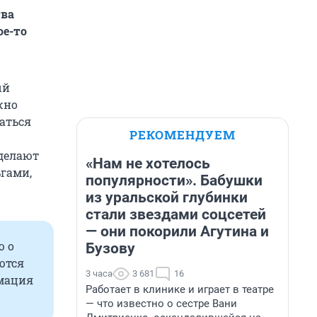
тва
ое-то
ый
жно
аться
РЕКОМЕНДУЕМ
 делают
«Нам не хотелось
ьгами,
популярности». Бабушки
из уральской глубинки
стали звездами соцсетей
— они покорили Агутина и
ю о
Бузову
ются
3 часа
3 681
16
рмация
Работает в клинике и играет в театре
— что известно о сестре Вани