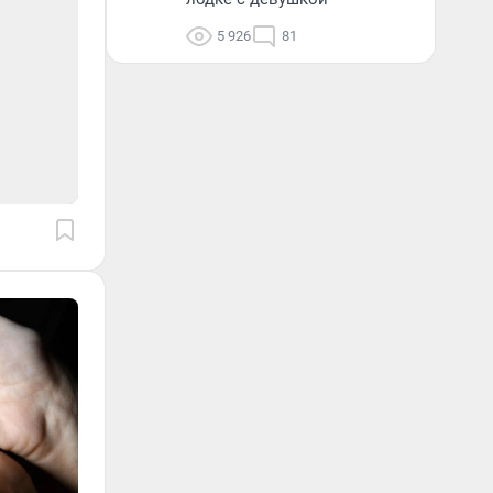
5 926
81