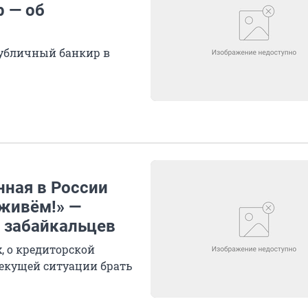
р — об
убличный банкир в
нная в России
 живём!» —
х забайкальцев
, о кредиторской
текущей ситуации брать