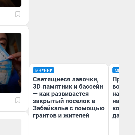
МНЕНИЕ
МНЕНИЕ
Светящиеся лавочки,
Продаш
3D‑памятник и бассейн
возьмут
— как развивается
нам го
закрытый поселок в
налого
Забайкалье с помощью
коснет
грантов и жителей
даже р