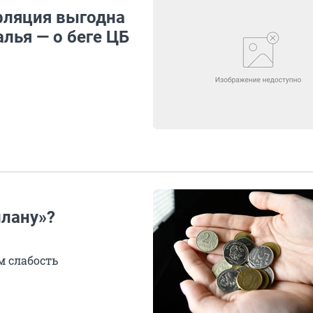
фляция выгодна
лья — о беге ЦБ
плану»?
м слабость