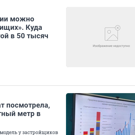
сии можно
нищих». Куда
ой в 50 тысяч
ат посмотрела,
тный метр в
 модель у застройщиков