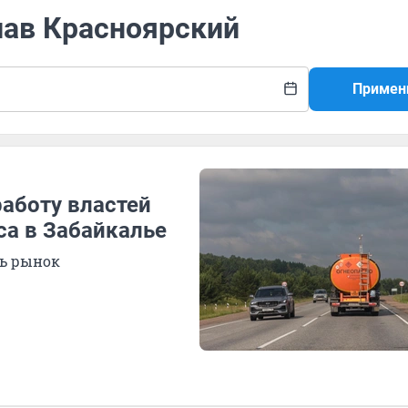
лав Красноярский
Примен
аботу властей
са в Забайкалье
ь рынок