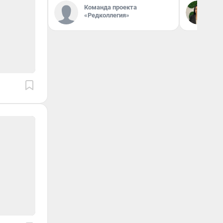
Команда проекта
Ан
«Редколлегия»