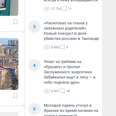
всегда к нему возвращаются
12 724
11
«Насиловал на глазах у
3
связанных родителей».
Новый поворот в деле
убийства россиян в Таиланде
8 489
9
Уехал за грибами на
4
«Крузаке» и пропал.
Заслуженного энергетика
Забайкалья ищут в лесу — в
небо подняли дрон
6 507
38
Молодой парень утонул в
5
Арахлее во время катания на
лодке с девушкой