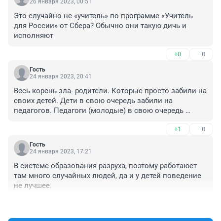
26 января 2023, 00:51
Это случайно не «учитель» по программе «Учитель 
для России» от Сбера? Обычно они такую дичь и 
исполняют
+0
–0
Гость
24 января 2023, 20:41
Весь корень зла- родители. Которые просто забили на 
своих детей. Дети в свою очередь забили на 
педагогов. Педагоги (молодые) в свою очередь 
забили на детей. Раньше как было, обозвал педагога, 
+1
–0
получил линейкой по затылку и боялся дома сказать, 
потому еще и ремнем бы добавили. А сейчас? Всех 
Гость
обгадил словесно с ног до головы, весь класс 
24 января 2023, 17:21
смеется, педагог не знает что делать, а на следующий 
В системе образования разруха, поэтому работаюет 
день родители этого оболдуя прибегают и качают 
там много случайных людей, да и у детей поведение 
права, что никто их дитячку не любит.... 
не лучшее.
Старшеклассницы, как ш.хи себя ведут, уже по 
несколько абортов, а виноват физрук....Может 
+3
–0
виновата система?, которая прописала права, но не 
четко и не емко прописала обязанности детей!