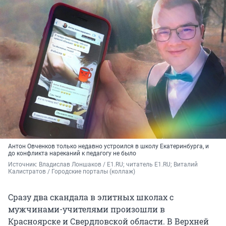
Антон Овченков только недавно устроился в школу Екатеринбурга, и
до конфликта нареканий к педагогу не было
Источник: 
Владислав Лоншаков / E1.RU; читатель E1.RU; Виталий 
Калистратов / Городские порталы (коллаж)
Сразу два скандала в элитных школах с
мужчинами-учителями произошли в
Красноярске и Свердловской области. В Верхней