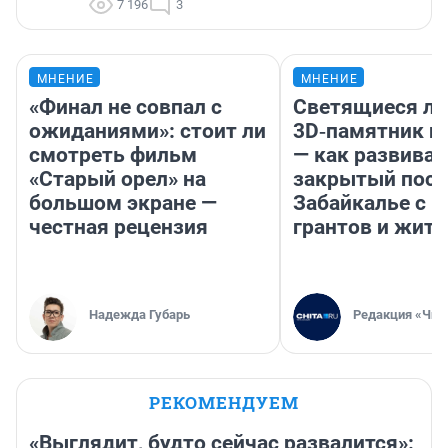
7 196
3
МНЕНИЕ
МНЕНИЕ
«Финал не совпал с
Светящиеся ла
ожиданиями»: стоит ли
3D‑памятник и
смотреть фильм
— как развивае
«Старый орел» на
закрытый посе
большом экране —
Забайкалье с 
честная рецензия
грантов и жите
Надежда Губарь
Редакция «Чит
РЕКОМЕНДУЕМ
«Выглядит, будто сейчас развалится»: