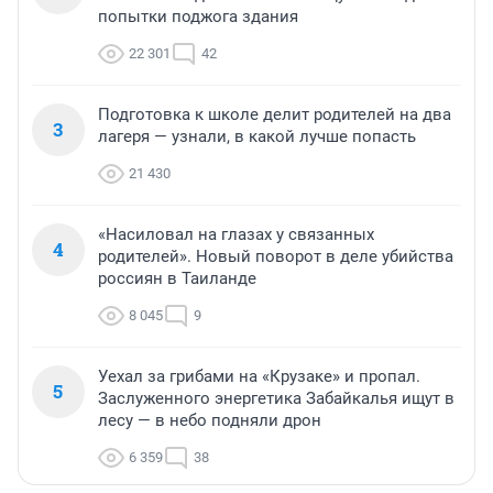
попытки поджога здания
22 301
42
Подготовка к школе делит родителей на два
3
лагеря — узнали, в какой лучше попасть
21 430
«Насиловал на глазах у связанных
4
родителей». Новый поворот в деле убийства
россиян в Таиланде
8 045
9
Уехал за грибами на «Крузаке» и пропал.
5
Заслуженного энергетика Забайкалья ищут в
лесу — в небо подняли дрон
6 359
38