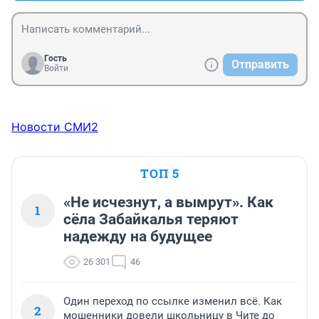
Гость
Отправить
Войти
Новости СМИ2
ТОП 5
«Не исчезнут, а вымрут». Как
1
сёла Забайкалья теряют
надежду на будущее
26 301
46
Один переход по ссылке изменил всё. Как
2
мошенники довели школьницу в Чите до