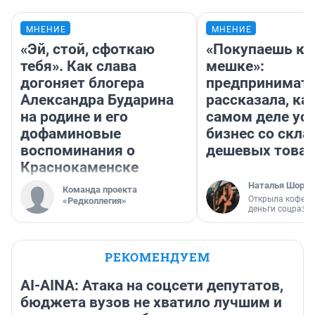
МНЕНИЕ
МНЕНИЕ
«Эй, стой, сфоткаю
«Покупаешь ко
тебя». Как слава
мешке»:
догоняет блогера
предпринимат
Александра Бударина
рассказала, как
на родине и его
самом деле ус
дофаминовые
бизнес со скл
воспоминания о
дешевых това
Краснокаменске
Наталья Шорох
Команда проекта
Открыла кофейн
«Редколлегия»
деньги соцразв
РЕКОМЕНДУЕМ
AI-AINA: Атака на соцсети депутатов,
бюджета вузов не хватило лучшим и