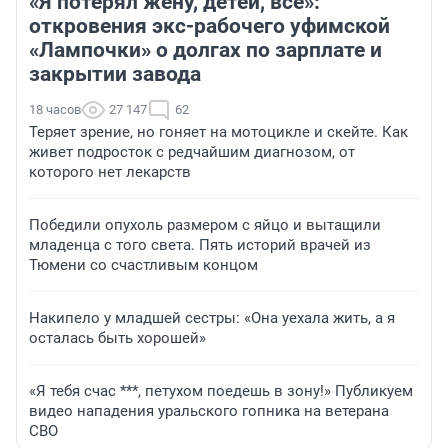
«Я потерял жену, детей, всё»:
откровения экс-рабочего уфимской
«Лампочки» о долгах по зарплате и
закрытии завода
18 часов
27 147
62
Теряет зрение, но гоняет на мотоцикле и скейте. Как
живет подросток с редчайшим диагнозом, от
которого нет лекарств
Победили опухоль размером с яйцо и вытащили
младенца с того света. Пять историй врачей из
Тюмени со счастливым концом
Накипело у младшей сестры: «Она уехала жить, а я
осталась быть хорошей»
«Я тебя счас ***, петухом поедешь в зону!» Публикуем
видео нападения уральского гопника на ветерана
СВО