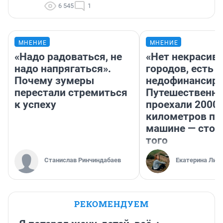
6 545
1
МНЕНИЕ
МНЕНИЕ
«Надо радоваться, не
«Нет некрасив
надо напрягаться».
городов, есть
Почему зумеры
недофинансиро
перестали стремиться
Путешественн
к успеху
проехали 2000
километров по 
машине — стои
того
Станислав Ринчиндабаев
Екатерина Лит
РЕКОМЕНДУЕМ