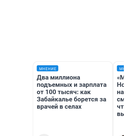
МНЕНИЕ
МНЕНИ
Два миллиона
«Мы в
подъемных и зарплата
Нолан
от 100 тысяч: как
настр
Забайкалье борется за
смотр
врачей в селах
чтобы
выгля