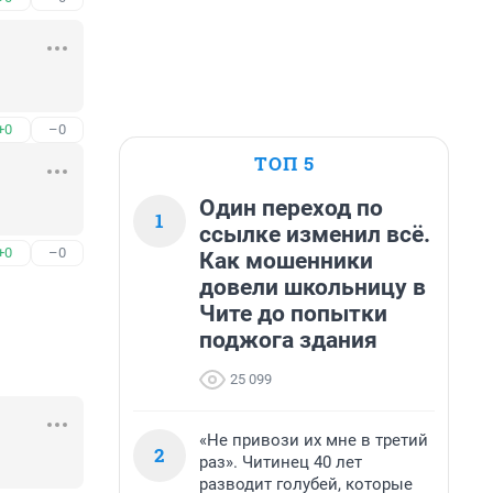
+0
–0
ТОП 5
Один переход по
1
ссылке изменил всё.
+0
–0
Как мошенники
довели школьницу в
Чите до попытки
поджога здания
25 099
«Не привози их мне в третий
2
раз». Читинец 40 лет
разводит голубей, которые