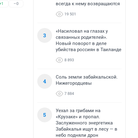
всегда к нему возвращаются
+1
–0
19 501
«Насиловал на глазах у
3
связанных родителей».
Новый поворот в деле
убийства россиян в Таиланде
8 893
Соль земли забайкальской.
4
Нижегородцевы
7 884
Уехал за грибами на
5
«Крузаке» и пропал.
Заслуженного энергетика
Забайкалья ищут в лесу — в
небо подняли дрон