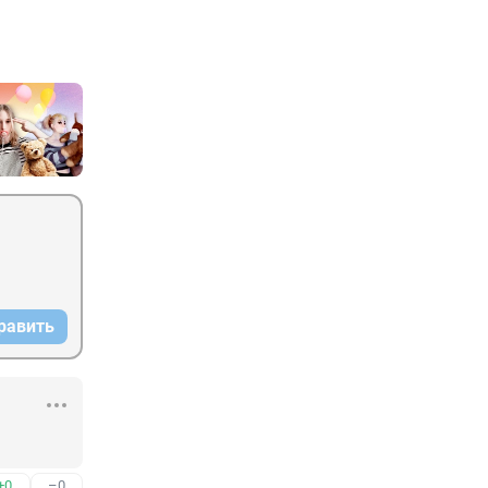
равить
+0
–0