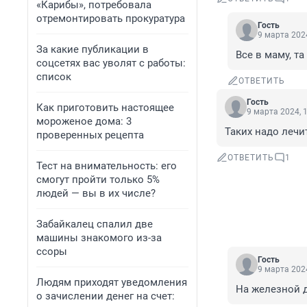
«Карибы», потребовала
отремонтировать прокуратура
Гость
9 марта 2024
За какие публикации в
Все в маму, та 
соцсетях вас уволят с работы:
список
ОТВЕТИТЬ
Гость
Как приготовить настоящее
9 марта 2024, 
мороженое дома: 3
Таких надо лечи
проверенных рецепта
ОТВЕТИТЬ
1
Тест на внимательность: его
смогут пройти только 5%
людей — вы в их числе?
Забайкалец спалил две
машины знакомого из-за
ссоры
Гость
9 марта 2024
Людям приходят уведомления
На железной д
о зачислении денег на счет: