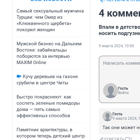
ПЕРЕЙТИ К ПУ
4 комме
Самый сексуальный мужчина
Турции: чем Омер из
«Клюквенного щербета»
Впали в детств
покорил женщин
носить подгузн
Мужской бизнес на Дальнем
9 марта 2024, 10:00
Востоке: забайкальцы
поборются за интервью
MAXIM Online
Кучу деревьев на газоне
срубили в центре Читы
Гость
Войти
Быстро покраснеют: как
соспеть зеленые помидоры
дома — пять самых
Гость
эффективных способов
9 марта 2024, 
Так они может н
Памятник архитектуры, в
котором теперь детский центр
ОТВЕТИТЬ
1