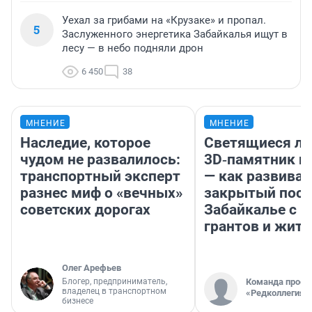
Уехал за грибами на «Крузаке» и пропал.
5
Заслуженного энергетика Забайкалья ищут в
лесу — в небо подняли дрон
6 450
38
МНЕНИЕ
МНЕНИЕ
Наследие, которое
Светящиеся ла
чудом не развалилось:
3D‑памятник и
транспортный эксперт
— как развивае
разнес миф о «вечных»
закрытый посе
советских дорогах
Забайкалье с 
грантов и жите
Олег Арефьев
Блогер, предприниматель,
Команда проек
владелец в транспортном
«Редколлегия»
бизнесе