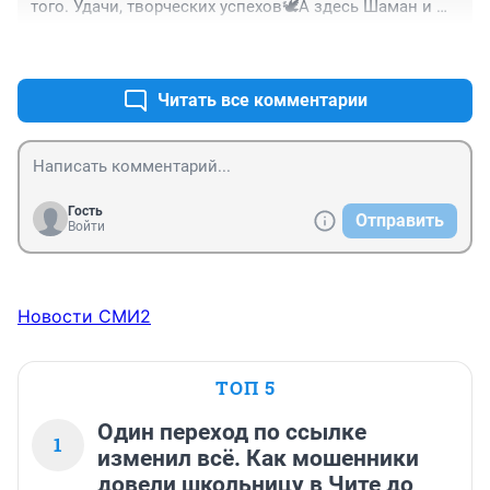
того. Удачи, творческих успехов🕊️А здесь Шаман и 
другие такие же пусть беснуются
+4
–0
Читать все комментарии
Гость
Отправить
Войти
Новости СМИ2
ТОП 5
Один переход по ссылке
1
изменил всё. Как мошенники
довели школьницу в Чите до