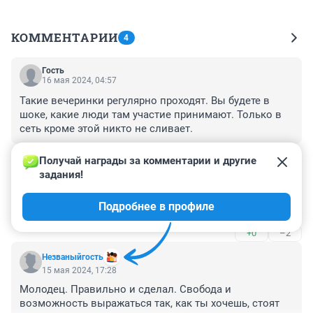
КОММЕНТАРИИ
4
Гость
16 мая 2024, 04:57
Такие вечеринки регулярно проходят. Вы будете в 
шоке, какие люди там участие принимают. Только в 
сеть кроме этой никто не сливает.
+2
–0
Получай награды за комментарии и другие 
задания!
Гость
15 мая 2024, 17:44
Подробнее в профиле
кто этот "известный" ?
+0
–2
Незваныйгость
15 мая 2024, 17:28
Молодец. Правильно и сделал. Свобода и 
возможность выражаться так, как ты хочешь, стоят 