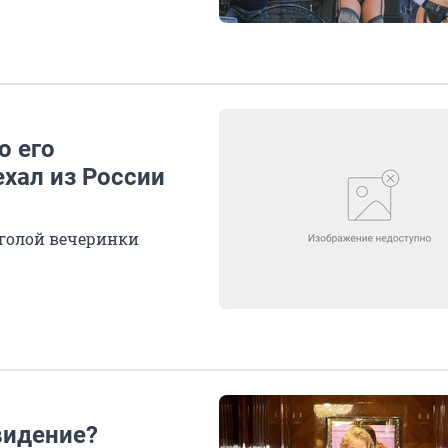
о его
ехал из России
 голой вечеринки
видение?