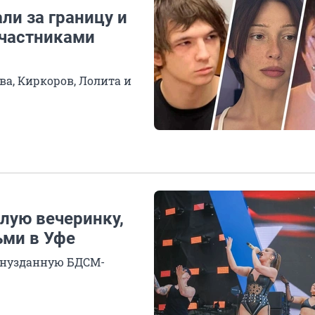
али за границу и
участниками
ва, Киркоров, Лолита и
олую вечеринку,
ьми в Уфе
азнузданную БДСМ-