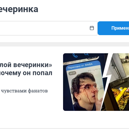
вечеринка
Примен
олой вечеринки»
 почему он попал
с чувствами фанатов