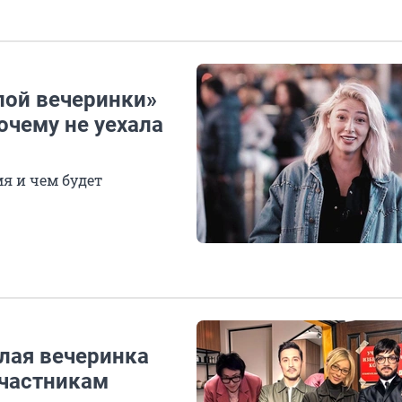
лой вечеринки»
очему не уехала
мя и чем будет
олая вечеринка
участникам