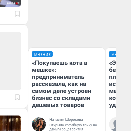
МНЕНИЕ
МНЕНИЕ
«Покупаешь кота в
«Это б
мешке»:
безобр
предприниматель
площад
рассказала, как на
исчезл
самом деле устроен
малень
бизнес со складами
которы
дешевых товаров
удобне
Наталья Шорохова
Ко
Открыла кофейную точку на
«Р
деньги соцразвития