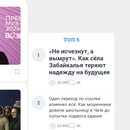
ТОП 5
«Не исчезнут, а
1
вымрут». Как сёла
Забайкалья теряют
надежду на будущее
26 389
48
Один переход по ссылке
2
изменил всё. Как мошенники
довели школьницу в Чите до
попытки поджога здания
24 494
44