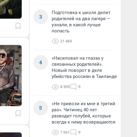
Подготовка к школе делит
3
родителей на два лагеря —
узнали, в какой лучше
попасть
21 469
«Насиловал на глазах у
4
связанных родителей».
Новый поворот в деле
убийства россиян в Таиланде
8 305
9
«Не привози их мне в третий
5
раз». Читинец 40 лет
разводит голубей, которые
всегда к нему возвращаются
7 661
9