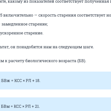
те, какому из показателей соответствует полученная 
1,05 включительно — скорость старения соответствует н
— замедленное старение;
— ускоренное старение.
ьтат, он понадобится нам на следующем шаге.
м к расчету биологического возраста (БВ).
БВж = КСС × РЛ + 18.
БВм = КСС × РЛ + 21.