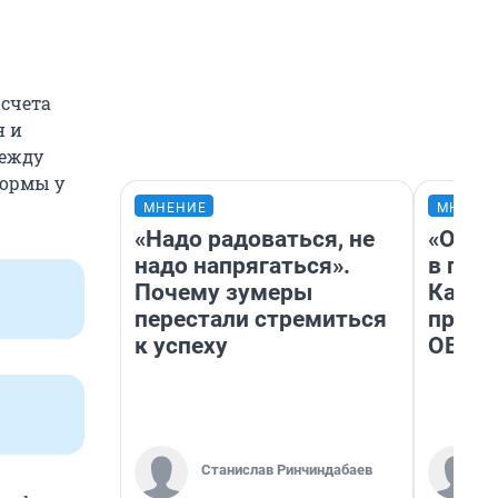
асчета
н и
между
формы у
МНЕНИЕ
МНЕНИ
«Надо радоваться, не
«Огра
надо напрягаться».
в гол
Почему зумеры
Как в
перестали стремиться
профе
к успеху
ОВЗ
Станислав Ринчиндабаев