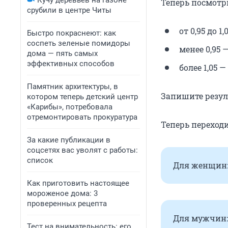
Кучу деревьев на газоне
Теперь посмотри
срубили в центре Читы
от 0,95 до 
Быстро покраснеют: как
соспеть зеленые помидоры
менее 0,95 
дома — пять самых
эффективных способов
более 1,05 
Памятник архитектуры, в
Запишите резул
котором теперь детский центр
«Карибы», потребовала
отремонтировать прокуратура
Теперь переходи
За какие публикации в
соцсетях вас уволят с работы:
список
Для женщин: 
Как приготовить настоящее
мороженое дома: 3
проверенных рецепта
Для мужчин: 
Тест на внимательность: его