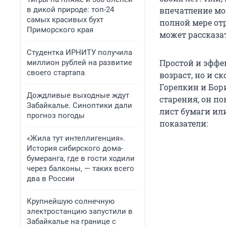
в дикой природе: топ-24
впечатление мож
самых красивых бухт
полной мере от
Приморского края
может рассказат
Студентка ИРНИТУ получила
Простой и эффе
миллион рублей на развитие
своего стартапа
возраст, но и 
Горелкин и Бор
Дождливые выходные ждут
старения, он п
Забайкалье. Синоптики дали
лист бумаги ил
прогноз погоды
показатели:
«Жила тут интеллигенция».
История сибирского дома-
бумеранга, где в гости ходили
через балконы, — таких всего
два в России
Крупнейшую солнечную
электростанцию запустили в
Забайкалье на границе с