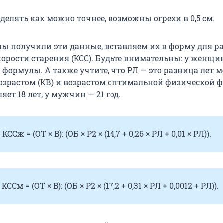
делять как можно точнее, возможны огрехи в 0,5 см.
 мы получили эти данные, вставляем их в форму для р
орости старения (КСС). Будьте внимательны: у женщи
формулы. А также учтите, что РЛ — это разница лет 
зрастом (КВ) и возрастом оптимальной физической 
ет 18 лет, у мужчин — 21 год.
Сж = (ОТ × B): (ОБ × Р2 × (14,7 + 0,26 × РЛ + 0,01 × РЛ)).
См = (ОТ × B): (ОБ × Р2 × (17,2 + 0,31 × РЛ + 0,0012 + РЛ)).