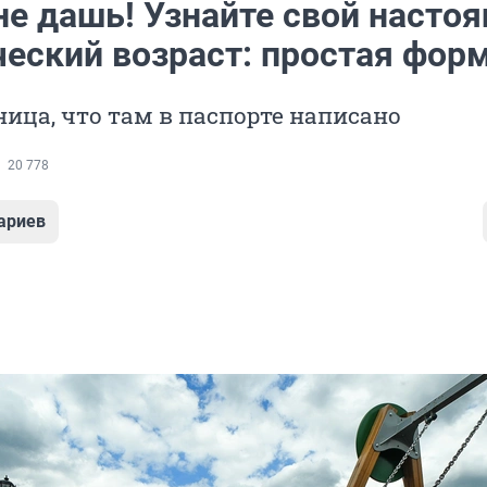
не дашь! Узнайте свой насто
ческий возраст: простая фор
ница, что там в паспорте написано
20 778
ариев