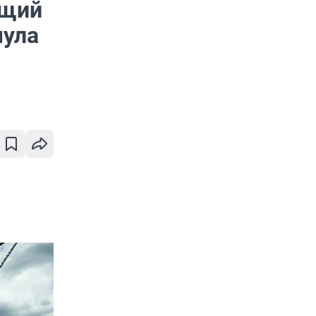
ящий
мула