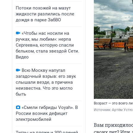
Потоки похожей на мазут
жидкости разлились после
дождя в парке ЗабВО
«Чтобы нас носили на
ручках, мы любим»: нерпа
Сергеевна, которую спасли
бельком, стала звездой Сети.
Видео
Всю Москву напугал
загадочный взрыв: его звук
слышали везде, а причина
неизвестна. Что это могло
быть
Возраст — это всего л
«Смели гибриды Voyah». В
Источник: 
Артём Устю
России возник дефицит
электромобилей
Вам приходилос
своих лет? Или,
Тигры на пляже и 300 оленей