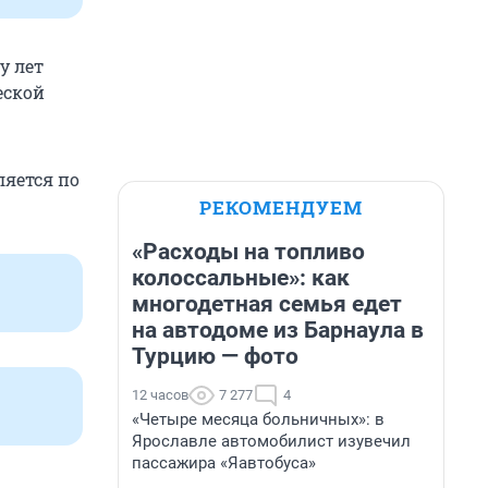
у лет
еской
яется по
РЕКОМЕНДУЕМ
«Расходы на топливо
колоссальные»: как
многодетная семья едет
на автодоме из Барнаула в
Турцию — фото
12 часов
7 277
4
«Четыре месяца больничных»: в
Ярославле автомобилист изувечил
пассажира «Яавтобуса»