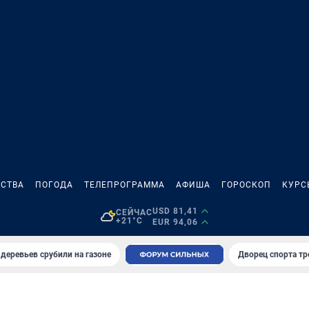
СТВА
ПОГОДА
ТЕЛЕПРОГРАММА
АФИША
ГОРОСКОП
КУРС
USD 81,41
СЕЙЧАС
+21°C
EUR 94,06
 деревьев срубили на газоне
Дворец спорта т