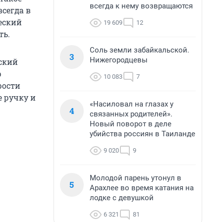
всегда к нему возвращаются
всегда в
еский
19 609
12
ть.
Соль земли забайкальской.
3
Нижегородцевы
ский
р
10 083
7
рости
 ручку и
«Насиловал на глазах у
4
связанных родителей».
Новый поворот в деле
убийства россиян в Таиланде
9 020
9
Молодой парень утонул в
5
Арахлее во время катания на
лодке с девушкой
6 321
81