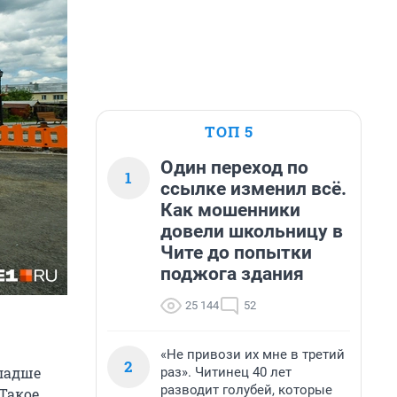
ТОП 5
Один переход по
1
ссылке изменил всё.
Как мошенники
довели школьницу в
Чите до попытки
поджога здания
25 144
52
«Не привози их мне в третий
2
младше
раз». Читинец 40 лет
разводит голубей, которые
 Такое