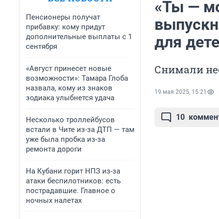
«Ты — м
Пенсионеры получат
выпускн
прибавку: кому придут
дополнительные выплаты с 1
для дет
сентября
Снимали не
«Август принесет новые
возможности»: Тамара Глоба
назвала, кому из знаков
19 мая 2025, 15:21
зодиака улыбнется удача
10
коммен
Несколько троллейбусов
встали в Чите из-за ДТП — там
уже была пробка из-за
ремонта дороги
На Кубани горит НПЗ из-за
атаки беспилотников: есть
пострадавшие. Главное о
ночных налетах