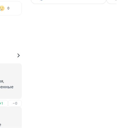
0
, 
енные 
+1
–0
 