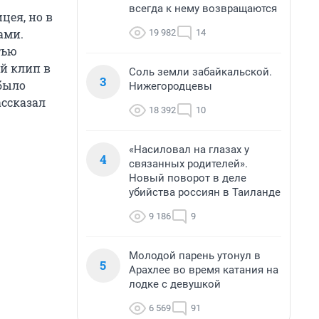
всегда к нему возвращаются
цея, но в
ами.
19 982
14
тью
й клип в
Соль земли забайкальской.
3
было
Нижегородцевы
ассказал
18 392
10
«Насиловал на глазах у
4
связанных родителей».
Новый поворот в деле
убийства россиян в Таиланде
9 186
9
Молодой парень утонул в
5
Арахлее во время катания на
лодке с девушкой
6 569
91