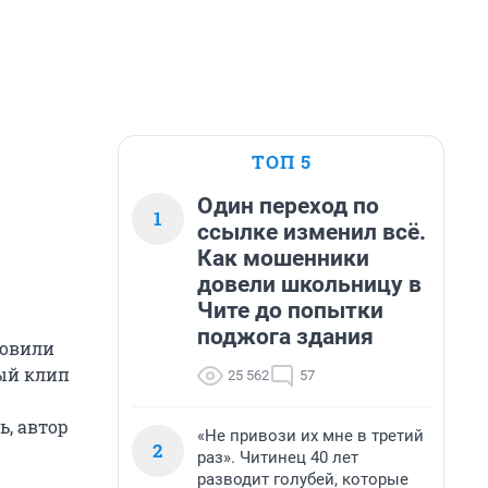
ТОП 5
Один переход по
1
ссылке изменил всё.
Как мошенники
довели школьницу в
Чите до попытки
поджога здания
товили
ый клип
25 562
57
ь, автор
«Не привози их мне в третий
2
раз». Читинец 40 лет
разводит голубей, которые