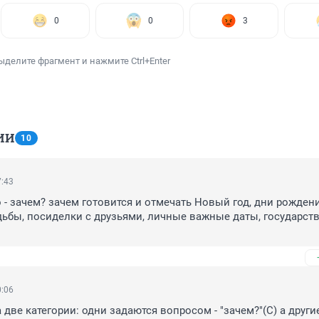
0
0
3
ыделите фрагмент и нажмите Ctrl+Enter
ИИ
10
7:43
 - зачем? зачем готовится и отмечать Новый год, дни рождения
ьбы, посиделки с друзьями, личные важные даты, государств
0:06
две категории: одни задаются вопросом - "зачем?"(С) а другие