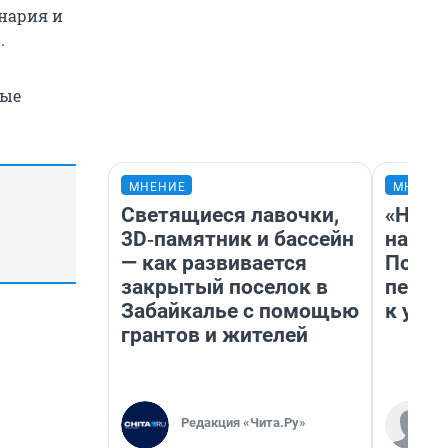
нария и
.
ные
МНЕНИЕ
МНЕНИ
Светящиеся лавочки,
«Надо
3D‑памятник и бассейн
надо 
— как развивается
Почем
закрытый поселок в
перес
Забайкалье с помощью
к успе
грантов и жителей
Редакция «Чита.Ру»