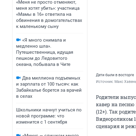
«Меня не просто отменяют,
меня хотят убить»: участница
«Мамы в 16» ответила на
обвинения в домогательствах
к маленькому сыну
«Я много снимала и
медленно шла».
Путешественница, идущая
пешком до Ледовитого
океана, побывала в Чите
Дети были в восторге
Два миллиона подъемных
Источник: 
Макс Хавень
и зарплата от 100 тысяч: как
Забайкалье борется за врачей
в селах
Родители выпус
кавер на песню
Школьники начнут учиться по
(12+). Так роди
новой программе: что
Видеороликом 1
изменится с 1 сентября
сценария и реж
«Минус — слишком много