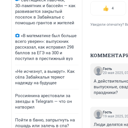
Светящиеся лавочки,
3D‑памятник и бассейн — как
4
развивается закрытый
поселок в Забайкалье с
помощью грантов и жителей
Увидели опечатку? В
«В математике был больше
всего уверен»: выпускник
рассказал, как исправил 298
баллов за ЕГЭ на 300 и
КОММЕНТАР
поступил в престижный вуз
Гость
«Не исчезнут, а вымрут». Как
20 мая 2025, 0
сёла Забайкалья теряют
А действительно
надежду на будущее
выпускные, свад
праздники?
Россиянина арестовали за
звезды в Telegram — что он
натворил
Гость
19 мая 2025, 2
Пойти в баню, запрыгнуть на
Люди делятся на 
лошадь или залечь в спа?