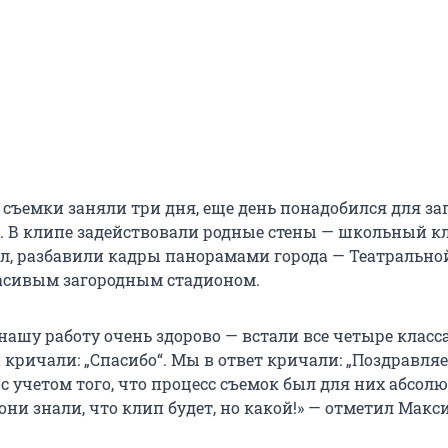
 съемки заняли три дня, еще день понадобился для за
и. В клипе задействовали родные стены — школьный к
ал, разбавили кадры панорамами города — Театрально
асивым загородным стадионом.
ашу работу очень здорово — встали все четыре класса
кричали: „Спасибо“. Мы в ответ кричали: „Поздравляе
с учетом того, что процесс съемок был для них абсо
они знали, что клип будет, но какой!» — отметил Макс