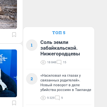
ТОП 5
Соль земли
1
забайкальской.
Нижегородцевы
18 848
15
«Насиловал на глазах у
2
связанных родителей».
Новый поворот в деле
убийства россиян в Таиланде
9 329
9