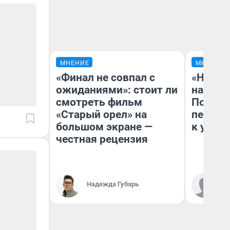
МНЕНИЕ
МНЕНИЕ
«Финал не совпал с
«Надо 
ожиданиями»: стоит ли
надо н
смотреть фильм
Почему
«Старый орел» на
перест
большом экране —
к успех
честная рецензия
Надежда Губарь
Ст