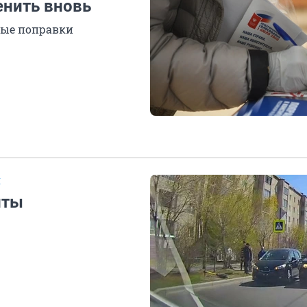
енить вновь
ные поправки
Е
иты