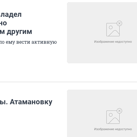
владел
но
ом другим
ало ему вести активную
ды. Атамановку