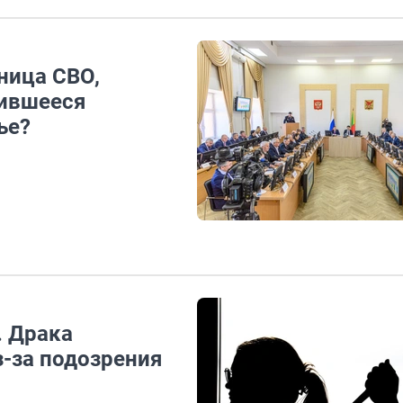
ница СВО,
дившееся
ье?
. Драка
з-за подозрения