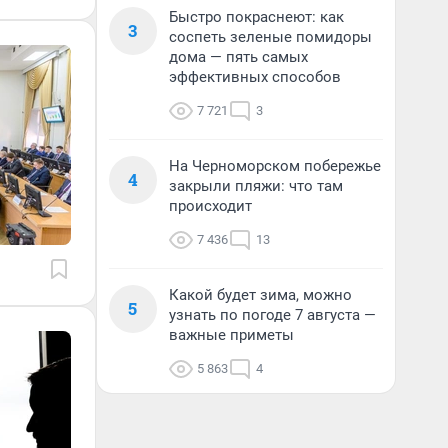
Быстро покраснеют: как
3
соспеть зеленые помидоры
дома — пять самых
эффективных способов
7 721
3
На Черноморском побережье
4
закрыли пляжи: что там
происходит
7 436
13
Какой будет зима, можно
5
узнать по погоде 7 августа —
важные приметы
5 863
4