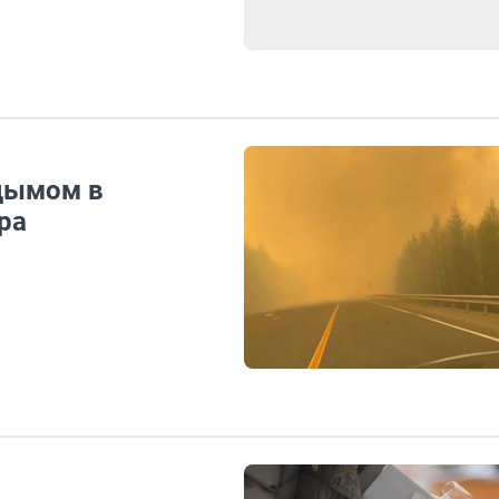
 дымом в
ра