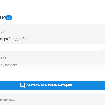
ИИ
37
17:36
иара ?не дай бог
01:21
ву похожа :)
Читать все комментарии