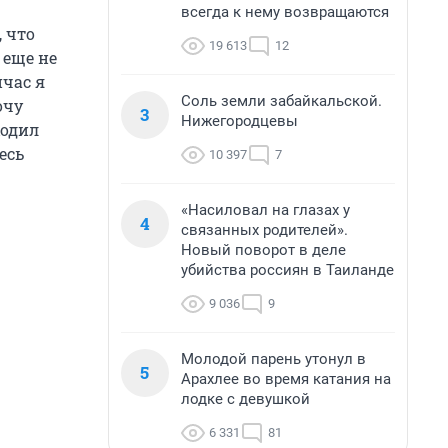
всегда к нему возвращаются
, что
19 613
12
 еще не
йчас я
Соль земли забайкальской.
очу
3
Нижегородцевы
ходил
есь
10 397
7
«Насиловал на глазах у
4
связанных родителей».
Новый поворот в деле
убийства россиян в Таиланде
9 036
9
Молодой парень утонул в
5
Арахлее во время катания на
лодке с девушкой
6 331
81