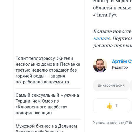
Блогер и модел
области в семье
«Чита.Ру».
Больше новосте
канале
. Подпис
региона первы
Топит теплотрассу. Жители
Артём 
нескольких домов в Песчанке
Редактор
третью неделю страдают без
горячей воды — авария
потребовала капремонта
Виктория Боня
Самый сексуальный мужчина
Турции: чем Омер из
1
«Клюквенного щербета»
покорил женщин
Увидели опечатку? В
Мужской бизнес на Дальнем