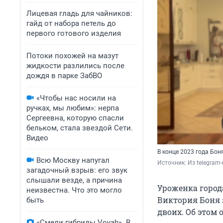
Лицевая гладь для чайников:
гайд от набора петель до
первого готового изделия
Потоки похожей на мазут
жидкости разлились после
дождя в парке ЗабВО
«Чтобы нас носили на
ручках, мы любим»: нерпа
Сергеевна, которую спасли
бельком, стала звездой Сети.
Видео
В конце 2023 года Бон
Всю Москву напугал
Источник: 
Из telegram
загадочный взрыв: его звук
слышали везде, а причина
Уроженка город
неизвестна. Что это могло
Виктория Боня 
быть
двоих. Об этом 
«Смели гибриды Voyah». В