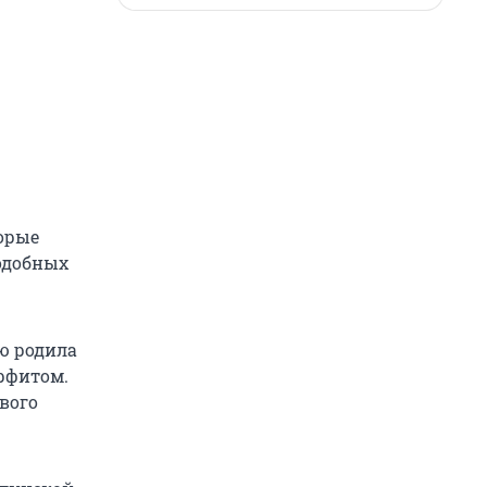
торые
подобных
ю родила
рфитом.
евого