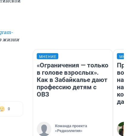
итинской
gram-
из жизни
МНЕНИЕ
МНЕНИ
«Ограничения — только
Прода
в голове взрослых».
возьм
Как в Забайкалье дают
нам г
профессию детям с
налог
ОВЗ
косне
даже 
0
Команда проекта
«Редколлегия»