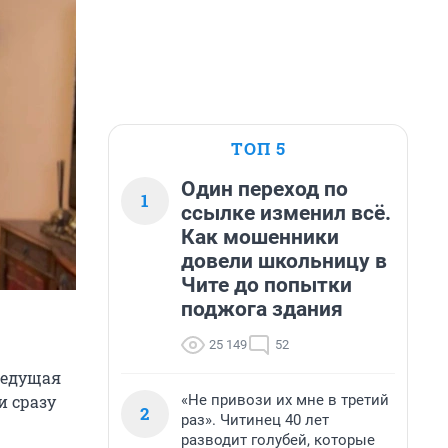
ТОП 5
Один переход по
1
ссылке изменил всё.
Как мошенники
довели школьницу в
Чите до попытки
поджога здания
25 149
52
ведущая
«Не привози их мне в третий
и сразу
2
раз». Читинец 40 лет
разводит голубей, которые