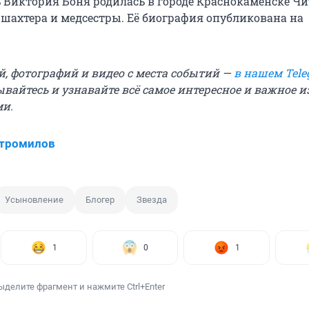
ь Виктория Боня родилась в городе Краснокаменске Ч
 шахтера и медсестры. Её биография опубликована на
й, фотографий и видео с места событий —
в нашем Tele
ывайтесь и узнавайте всё самое интересное и важное 
ми.
Стромилов
Усыновление
Блогер
Звезда
1
0
1
ыделите фрагмент и нажмите Ctrl+Enter