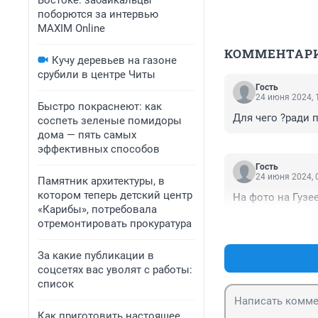
Востоке: забайкальцы
поборются за интервью
MAXIM Online
КОММЕНТАР
Кучу деревьев на газоне
срубили в центре Читы
Гость
24 июня 2024, 
Быстро покраснеют: как
Для чего ?ради п
соспеть зеленые помидоры
дома — пять самых
эффективных способов
Гость
24 июня 2024, 
Памятник архитектуры, в
котором теперь детский центр
На фото на Гузее
«Карибы», потребовала
отремонтировать прокуратура
За какие публикации в
соцсетях вас уволят с работы:
список
Как приготовить настоящее