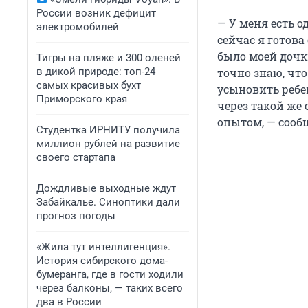
России возник дефицит
— У меня есть о
электромобилей
сейчас я готова 
было моей дочки
Тигры на пляже и 300 оленей
в дикой природе: топ-24
точно знаю, чт
самых красивых бухт
усыновить ребен
Приморского края
через такой же 
опытом, — сооб
Студентка ИРНИТУ получила
миллион рублей на развитие
своего стартапа
Дождливые выходные ждут
Забайкалье. Синоптики дали
прогноз погоды
«Жила тут интеллигенция».
История сибирского дома-
бумеранга, где в гости ходили
через балконы, — таких всего
два в России