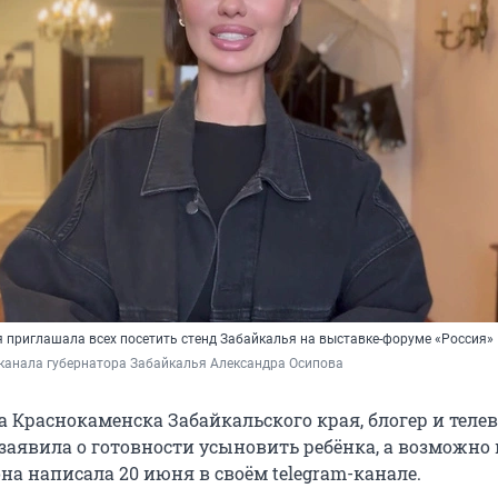
я приглашала всех посетить стенд Забайкалья на выставке-форуме «Россия»
-канала губернатора Забайкалья Александра Осипова
а Краснокаменска Забайкальского края, блогер и теле
заявила о готовности усыновить ребёнка, а возможно 
она написала 20 июня в своём telegram-канале.