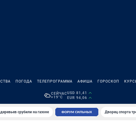
СТВА
ПОГОДА
ТЕЛЕПРОГРАММА
АФИША
ГОРОСКОП
КУРС
USD 81,41
СЕЙЧАС
+19°C
EUR 94,06
 деревьев срубили на газоне
Дворец спорта т