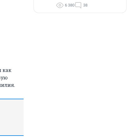
6 380
38
я как
вую
лилия.