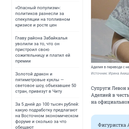
«Опасный популизм»:
политиков разнесли за
спекуляции на топливном
кризисе и росте цен
Главу района Забайкалья
уволили за то, что он
пристроил свою
сожительницу и платил ей
премии
Аделия в переводе с н
Золотой дракон и
Источник: 
Ирина Акиш
пятиметровые куклы —
световое шоу, объехавшее 50
Супруги Левон 
стран, привезут в Читу
Аделией в чест
на официальном
За 5 дней до 100 тысяч рублей:
какую подработку предлагают
на Восточном экономическом
форуме и сколько за что
Фигуристка А
обещают