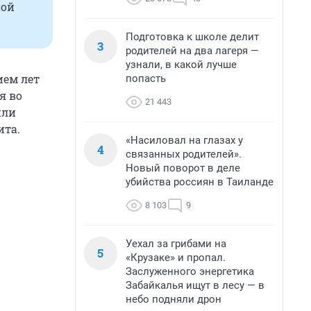
ной
Подготовка к школе делит
3
родителей на два лагеря —
узнали, в какой лучше
ием лет
попасть
я во
21 443
или
ита.
«Насиловал на глазах у
4
связанных родителей».
Новый поворот в деле
убийства россиян в Таиланде
8 103
9
Уехал за грибами на
5
«Крузаке» и пропал.
Заслуженного энергетика
Забайкалья ищут в лесу — в
небо подняли дрон