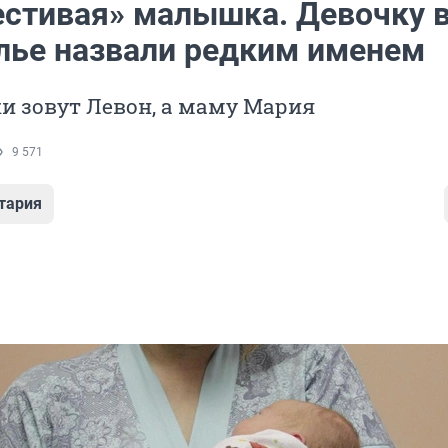
естивая» малышка. Девочку 
лье назвали редким именем
и зовут Левон, а маму Мария
9 571
тария