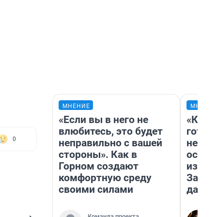
МНЕНИЕ
МНЕНИ
«Если вы в него не
«Кажд
влюбитесь, это будет
готов
0
неправильно с вашей
неуро
стороны». Как в
осень
Горном создают
избави
комфортную среду
Зачем
своими силами
дачу
Команда проекта