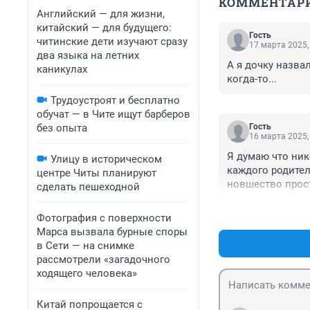
КОММЕНТАР
Английский — для жизни,
китайский — для будущего:
Гость
читинские дети изучают сразу
17 марта 2025,
два языка на летних
А я дочку назвал
каникулах
когда-то...
Трудоустроят и бесплатно
обучат — в Чите ищут барберов
без опыта
Гость
16 марта 2025,
Я думаю что ник
Улицу в историческом
каждого родител
центре Читы планируют
новшество прост
сделать пешеходной
новорожденного 
Фотография с поверхности
Марса вызвала бурные споры
в Сети — на снимке
рассмотрели «загадочного
ходящего человека»
Китай попрощается с