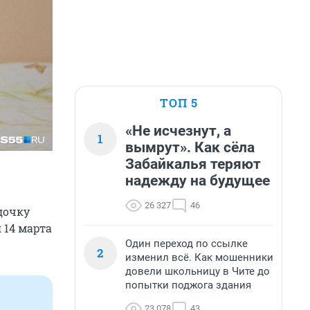
ТОП 5
«Не исчезнут, а
1
вымрут». Как сёла
Забайкалья теряют
надежду на будущее
26 327
46
дочку
 14 марта
Один переход по ссылке
2
изменил всё. Как мошенники
довели школьницу в Чите до
попытки поджога здания
23 078
43