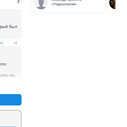
«Редколлегия»
орый был 
+0
–0
ло 
ать про 
+1
–0