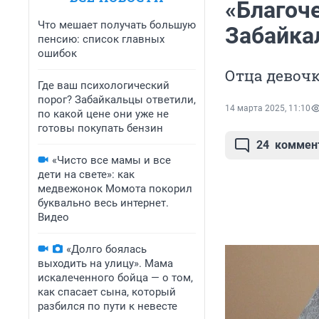
«Благоч
Что мешает получать большую
Забайка
пенсию: список главных
ошибок
Отца девочк
Где ваш психологический
порог? Забайкальцы ответили,
14 марта 2025, 11:10
по какой цене они уже не
готовы покупать бензин
24
коммен
«Чисто все мамы и все
дети на свете»: как
медвежонок Момота покорил
буквально весь интернет.
Видео
«Долго боялась
выходить на улицу». Мама
искалеченного бойца — о том,
как спасает сына, который
разбился по пути к невесте