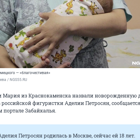
емецкого — «благочестивая»
ева / NGS55.RU
и Мария из Краснокаменска назвали новорожденную 
ь российской фигуристки Аделии Петросян, сообщается
 портале Забайкалья.
делия Петросян родилась в Москве, сейчас ей 18 лет.