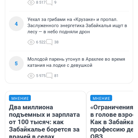
8 517
9
Уехал за грибами на «Крузаке» и пропал.
4
Заслуженного энергетика Забайкалья ищут в
лесу — в небо подняли дрон
6 522
38
Молодой парень утонул в Арахлее во время
5
катания на лодке с девушкой
5 975
81
МНЕНИЕ
МНЕНИЕ
Два миллиона
«Ограничения 
подъемных и зарплата
в голове взрос
от 100 тысяч: как
Как в Забайка
Забайкалье борется за
профессию дет
врачей в селах
ОВЗ