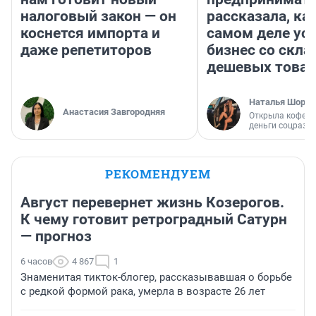
налоговый закон — он
рассказала, как
коснется импорта и
самом деле ус
даже репетиторов
бизнес со скл
дешевых това
Наталья Шорох
Анастасия Завгородняя
Открыла кофейн
деньги соцразв
РЕКОМЕНДУЕМ
Август перевернет жизнь Козерогов.
К чему готовит ретроградный Сатурн
— прогноз
6 часов
4 867
1
Знаменитая тикток-блогер, рассказывавшая о борьбе
с редкой формой рака, умерла в возрасте 26 лет