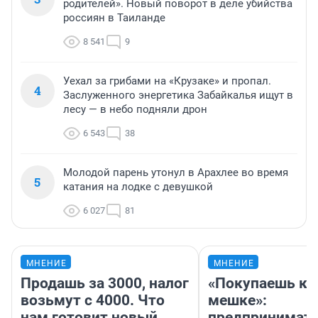
родителей». Новый поворот в деле убийства
россиян в Таиланде
8 541
9
Уехал за грибами на «Крузаке» и пропал.
4
Заслуженного энергетика Забайкалья ищут в
лесу — в небо подняли дрон
6 543
38
Молодой парень утонул в Арахлее во время
5
катания на лодке с девушкой
6 027
81
МНЕНИЕ
МНЕНИЕ
Продашь за 3000, налог
«Покупаешь ко
возьмут с 4000. Что
мешке»:
нам готовит новый
предпринимат