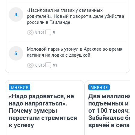
«Насиловал на глазах у связанных
4
родителей». Новый поворот в деле убийства
россиян в Таиланде
9 161
9
Молодой парень утонул в Арахлее во время
5
катания на лодке с девушкой
6 516
91
МНЕНИЕ
МНЕНИЕ
«Надо радоваться, не
Два миллиона
надо напрягаться».
подъемных и з
Почему зумеры
от 100 тысяч: 
перестали стремиться
Забайкалье бор
к успеху
врачей в селах