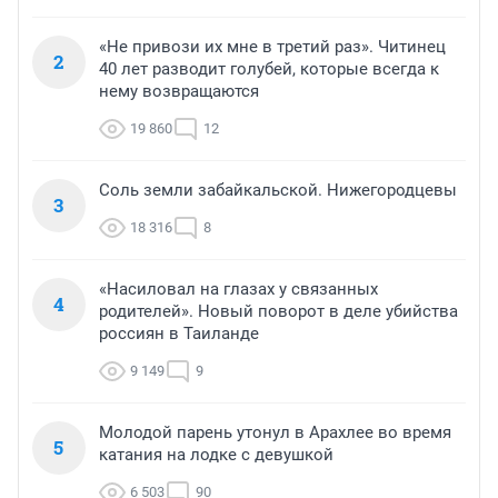
«Не привози их мне в третий раз». Читинец
2
40 лет разводит голубей, которые всегда к
нему возвращаются
19 860
12
Соль земли забайкальской. Нижегородцевы
3
18 316
8
«Насиловал на глазах у связанных
4
родителей». Новый поворот в деле убийства
россиян в Таиланде
9 149
9
Молодой парень утонул в Арахлее во время
5
катания на лодке с девушкой
6 503
90