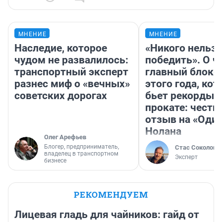
МНЕНИЕ
МНЕНИЕ
Наследие, которое
«Никого нельз
чудом не развалилось:
победить». О ч
транспортный эксперт
главный блокб
разнес миф о «вечных»
этого года, ко
советских дорогах
бьет рекорды 
прокате: честн
отзыв на «Оди
Нолана
Олег Арефьев
Блогер, предприниматель,
Стас Соколов
владелец в транспортном
Эксперт
бизнесе
РЕКОМЕНДУЕМ
Лицевая гладь для чайников: гайд от