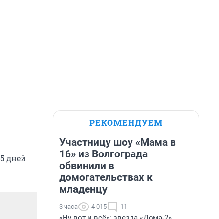
РЕКОМЕНДУЕМ
Участницу шоу «Мама в
16» из Волгограда
 5 дней
обвинили в
домогательствах к
младенцу
3 часа
4 015
11
«Ну вот и всё»: звезда «Дома-2»