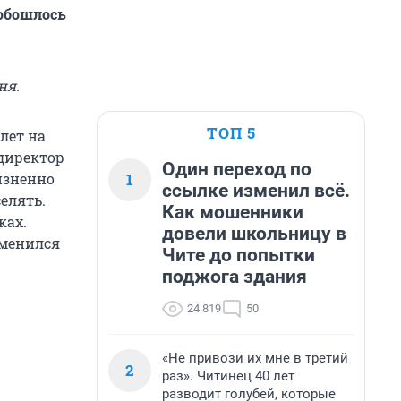
 обошлось
ня.
ТОП 5
лет на
ндиректор
Один переход по
1
изненно
ссылке изменил всё.
елять.
Как мошенники
ках.
довели школьницу в
зменился
Чите до попытки
поджога здания
24 819
50
«Не привози их мне в третий
2
раз». Читинец 40 лет
разводит голубей, которые