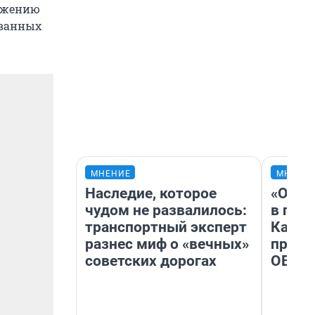
нижению
ованных
МНЕНИЕ
МНЕНИ
Наследие, которое
«Огра
чудом не развалилось:
в гол
транспортный эксперт
Как в
разнес миф о «вечных»
профе
советских дорогах
ОВЗ