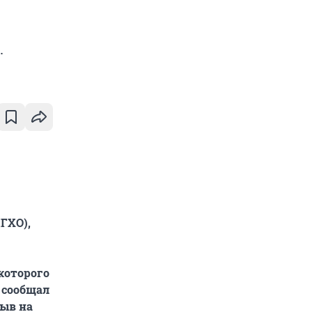
.
ГХО),
которого
 сообщал
рыв на