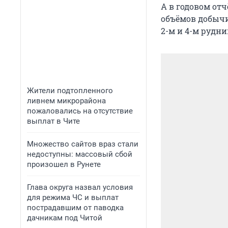
А в годовом от
объёмов добычи
2-м и 4-м рудни
Жители подтопленного
ливнем микрорайона
пожаловались на отсутствие
выплат в Чите
Множество сайтов враз стали
недоступны: массовый сбой
произошел в Рунете
Глава округа назвал условия
для режима ЧС и выплат
пострадавшим от паводка
дачникам под Читой