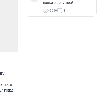
лодке с девушкой
6 019
81
ну
бычи и
17 годы