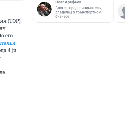
Олег Арефьев
Блогер, предприниматель,
владелец в транспортном
бизнесе
я (ТОР),
сяч
о его
атальи
а 4 (и
е
ле