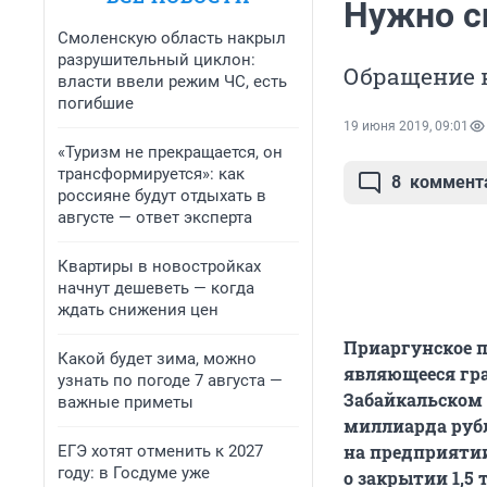
Нужно с
Смоленскую область накрыл
разрушительный циклон:
Обращение к
власти ввели режим ЧС, есть
погибшие
19 июня 2019, 09:01
«Туризм не прекращается, он
трансформируется»: как
8
коммент
россияне будут отдыхать в
августе — ответ эксперта
Квартиры в новостройках
начнут дешеветь — когда
ждать снижения цен
Приаргунское п
Какой будет зима, можно
являющееся гр
узнать по погоде 7 августа —
Забайкальском к
важные приметы
миллиарда рубл
на предприятии
ЕГЭ хотят отменить к 2027
году: в Госдуме уже
о закрытии 1,5