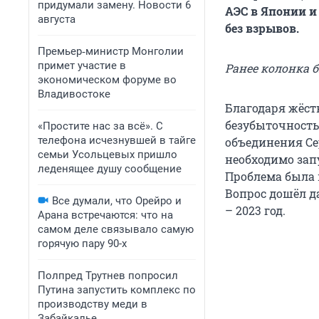
придумали замену. Новости 6
АЭС в Японии и
августа
без взрывов.
Премьер‑министр Монголии
примет участие в
Ранее колонка 
экономическом форуме во
Владивостоке
Благодаря жёст
безубыточность 
«Простите нас за всё». С
телефона исчезнувшей в тайге
объединения Се
семьи Усольцевых пришло
необходимо запу
леденящее душу сообщение
Проблема была 
Вопрос дошёл да
Все думали, что Орейро и
– 2023 год.
Арана встречаются: что на
самом деле связывало самую
горячую пару 90-х
Полпред Трутнев попросил
Путина запустить комплекс по
производству меди в
Забайкалье