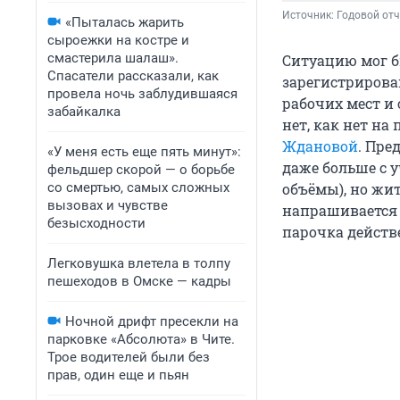
Источник: 
Годовой отч
«Пыталась жарить
сыроежки на костре и
смастерила шалаш».
Ситуацию мог б
Спасатели рассказали, как
зарегистрирова
провела ночь заблудившаяся
рабочих мест и 
забайкалка
нет, как нет на
Ждановой
. Пре
«У меня есть еще пять минут»:
даже больше с 
фельдшер скорой — о борьбе
со смертью, самых сложных
объёмы), но жит
вызовах и чувстве
напрашивается с
безысходности
парочка действ
Легковушка влетела в толпу
пешеходов в Омске — кадры
Ночной дрифт пресекли на
парковке «Абсолюта» в Чите.
Трое водителей были без
прав, один еще и пьян