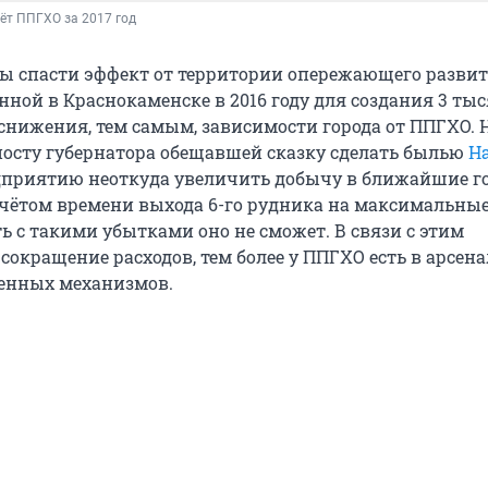
ёт ППГХО за 2017 год
ы спасти эффект от территории опережающего развити
нной в Краснокаменске в 2016 году для создания 3 ты
снижения, тем самым, зависимости города от ППГХО. Н
 посту губернатора обещавшей сказку сделать былью
Н
дприятию неоткуда увеличить добычу в ближайшие год
учётом времени выхода 6-го рудника на максимальны
ь с такими убытками оно не сможет. В связи с этим
окращение расходов, тем более у ППГХО есть в арсена
енных механизмов.