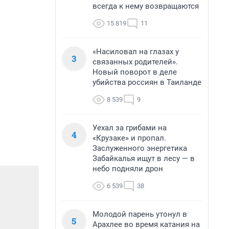
всегда к нему возвращаются
15 819
11
«Насиловал на глазах у
3
связанных родителей».
Новый поворот в деле
убийства россиян в Таиланде
8 539
9
Уехал за грибами на
4
«Крузаке» и пропал.
Заслуженного энергетика
Забайкалья ищут в лесу — в
небо подняли дрон
6 539
38
Молодой парень утонул в
5
Арахлее во время катания на