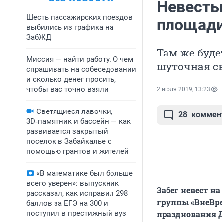
Невесты
Шесть пассажирских поездов
площади
выбились из графика на
ЗабЖД
Там же буде
Миссия — найти работу. О чем
шуточная св
спрашивать на собеседовании
и сколько денег просить,
чтобы вас точно взяли
2 июля 2019, 13:23
Светящиеся лавочки,
28
коммен
3D‑памятник и бассейн — как
развивается закрытый
поселок в Забайкалье с
помощью грантов и жителей
«В математике был больше
всего уверен»: выпускник
Забег невест н
рассказал, как исправил 298
группы «ВнеВре
баллов за ЕГЭ на 300 и
поступил в престижный вуз
празднования Д