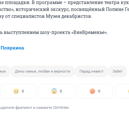
е площадки. В программе – представление театра ку
рство», исторический экскурс, посвящённый Полине Г
у от специалистов Музея декабристов.
ь выступлением шоу-проекта «ВнеВременье».
 Пояркина
мьи
День семьи, любви и верности
Парад невест
Забег
0
0
0
ыделите фрагмент и нажмите Ctrl+Enter