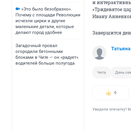
и интерактивны
«Тридевятое ца
«Это было безобразно».
Почему с площади Революции
Ивану Анненков
исчезли цирки и другие
маленькие детали, которые
Завершится ден
делают город удобнее
Загадочный провал
Татьяна
огородили бетонными
блоками в Чите — он «радует»
водителей больше полугода
Чита
День се
0
Увидели опечатку? В