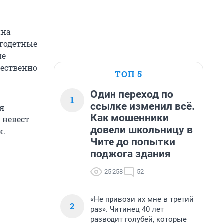
нна
огодетные
ие
жественно
ТОП 5
Один переход по
1
ссылке изменил всё.
ая
Как мошенники
 невест
довели школьницу в
к.
Чите до попытки
поджога здания
25 258
52
«Не привози их мне в третий
2
раз». Читинец 40 лет
разводит голубей, которые