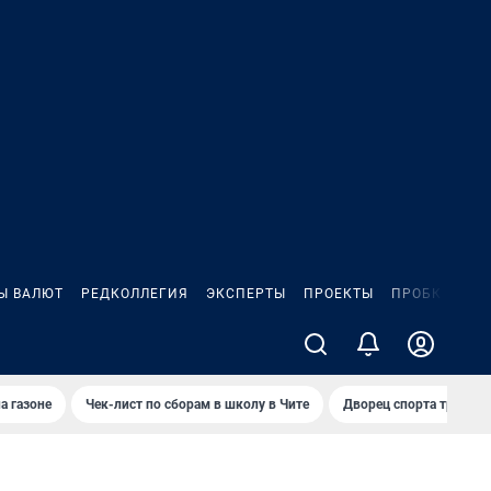
Ы ВАЛЮТ
РЕДКОЛЛЕГИЯ
ЭКСПЕРТЫ
ПРОЕКТЫ
ПРОБКИ
ИГ
а газоне
Чек-лист по сборам в школу в Чите
Дворец спорта требую