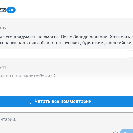
ИИ
28
8:06
и чего придумать не смогла. Все с Запада слизали. Хотя есть о
 национальных забав в. т.ч. русские, бурятские , эвенкийские
5:44
же на шпильках побежит ?
Читать все комментарии