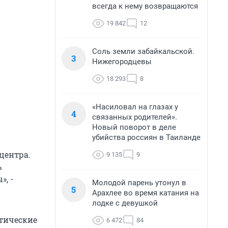
всегда к нему возвращаются
19 842
12
Соль земли забайкальской.
3
Нижегородцевы
18 293
8
«Насиловал на глазах у
4
связанных родителей».
Новый поворот в деле
убийства россиян в Таиланде
центра.
9 135
9
ь
, -
Молодой парень утонул в
5
Арахлее во время катания на
лодке с девушкой
атические
6 472
84