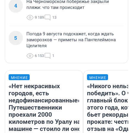
На Черноморском побережье закрыли
4
пляжи: что там происходит
9 189
13
Погода 9 августа подскажет, когда ждать
5
заморозков — приметы на Пантелеймона
Целителя
6 153
1
МНЕНИЕ
МНЕНИЕ
«Нет некрасивых
«Никого нельз
городов, есть
победить». О ч
недофинансированные».
главный блокб
Путешественники
этого года, ко
проехали 2000
бьет рекорды 
километров по Уралу на
прокате: честн
машине — стоило ли оно
отзыв на «Оди