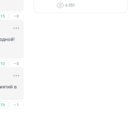
6 351
+15
–0
одной! 
+10
–0
ятий в 
+19
–1