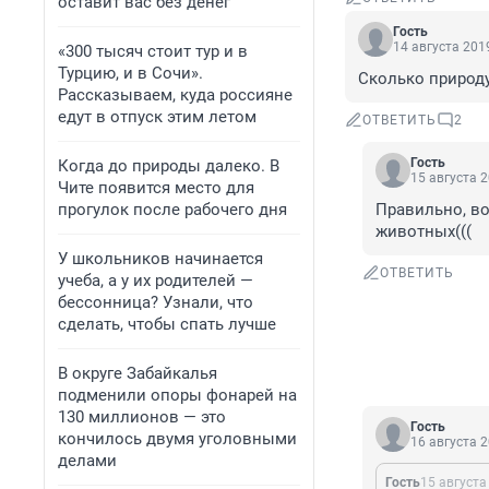
оставит вас без денег
Гость
14 августа 2019
«300 тысяч стоит тур и в
Турцию, и в Сочи».
Сколько природу
Рассказываем, куда россияне
едут в отпуск этим летом
ОТВЕТИТЬ
2
Гость
Когда до природы далеко. В
15 августа 2
Чите появится место для
прогулок после рабочего дня
Правильно, во
животных(((
У школьников начинается
ОТВЕТИТЬ
учеба, а у их родителей —
бессонница? Узнали, что
сделать, чтобы спать лучше
В округе Забайкалья
подменили опоры фонарей на
130 миллионов — это
Гость
кончилось двумя уголовными
16 августа 2
делами
Гость
15 августа