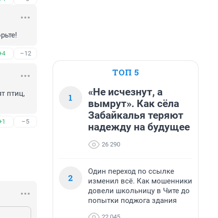
рьте!
+4
–12
ТОП 5
«Не исчезнут, а
 птиц, 
1
вымрут». Как сёла
Забайкалья теряют
+1
–5
надежду на будущее
26 290
Один переход по ссылке
2
изменил всё. Как мошенники
довели школьницу в Чите до
попытки поджога здания
22 045