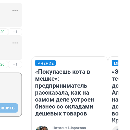
+20
–1
МНЕНИЕ
МНЕНИ
+26
–1
«Покупаешь кота в
«Эй, 
мешке»:
тебя».
предприниматель
догон
рассказала, как на
Алекс
самом деле устроен
на род
бизнес со складами
дофа
равить
дешевых товаров
воспо
Красн
Наталья Шорохова