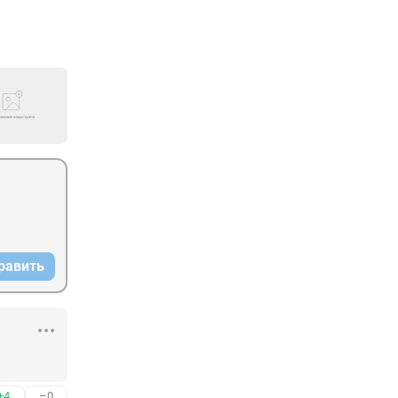
равить
+4
–0