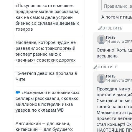
«Покупаешь кота в мешке»:
предприниматель рассказала,
А потом птицы
как на самом деле устроен
бизнес со складами дешевых
ОТВЕТИТЬ
товаров
Гость
14 августа 2019
Наследие, которое чудом не
развалилось: транспортный
Отлично! Хоть г
эксперт разнес миф о
весь день.
«вечных» советских дорогах
ОТВЕТИТЬ
13-летняя девочка пропала в
Гость
Чите
14 августа 2019
Проходил мимо п
«Находимся в заложниках»:
цветов и эмоци
селлеры рассказали, сколько
Смотрю и не мог
миллионов потеряли из-за
гостей нашего г
ударов по складам WB
Множество аттра
провести летний
Английский — для жизни,
стал концерт! Ох
китайский — для будущего:
НАСТОЯЩИЕ ПРО