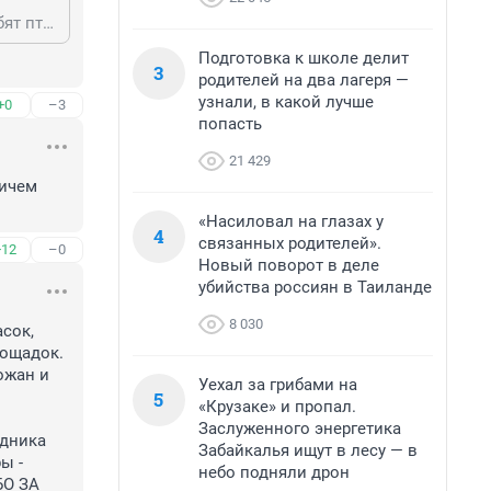
Правильно, во всем мире отказываются от запуска шаров, они массово губят птиц, животных(((
Подготовка к школе делит
3
родителей на два лагеря —
узнали, в какой лучше
+0
–3
попасть
21 429
ичем 
«Насиловал на глазах у
4
связанных родителей».
+12
–0
Новый поворот в деле
убийства россиян в Таиланде
8 030
ок, 
лощадок.
жан и 
Уехал за грибами на
5
«Крузаке» и пропал.
Заслуженного энергетика
дника 
Забайкалья ищут в лесу — в
 - 
небо подняли дрон
 ЗА 