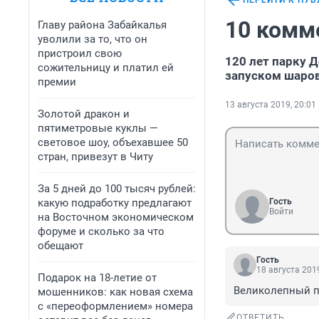
ПЕРЕЙТИ К ПУ
10 комм
Главу района Забайкалья
уволили за то, что он
пристроил свою
120 лет парку 
сожительницу и платил ей
запуском шаро
премии
13 августа 2019, 20:01
Золотой дракон и
пятиметровые куклы —
световое шоу, объехавшее 50
стран, привезут в Читу
За 5 дней до 100 тысяч рублей:
какую подработку предлагают
Гость
Войти
на Восточном экономическом
форуме и сколько за что
обещают
Гость
18 августа 2019
Подарок на 18-летие от
Великолепный па
мошенников: как новая схема
с «переоформлением» номера
ОТВЕТИТЬ