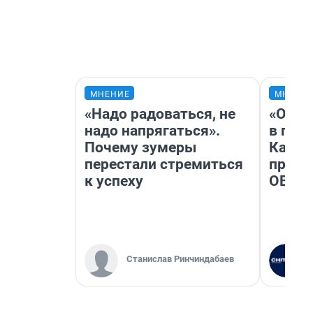
МНЕНИЕ
МНЕНИ
«Надо радоваться, не
«Огра
надо напрягаться».
в гол
Почему зумеры
Как в
перестали стремиться
профе
к успеху
ОВЗ
Станислав Ринчиндабаев