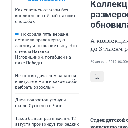
Коллекц
Как спастись от жары без
размеро
кондиционера: 5 работающих
способов
обновил
Покорила пять вершин,
А коллекция
оставила предсмертную
записку и послание сыну. Что
до 3 тысяч 
с телом Натальи
Наговициной, погибшей на
20 августа 2019, 08:00
пике Победы
Не только дача: чем заняться
в августе в Чите и какое хобби
выбрать взрослым
Двое подростов утонули
около Сухотино в Чите
Такое бывает раз в жизни: 12
Отдел детской 
августа произойдут три редких
коллекцию школ