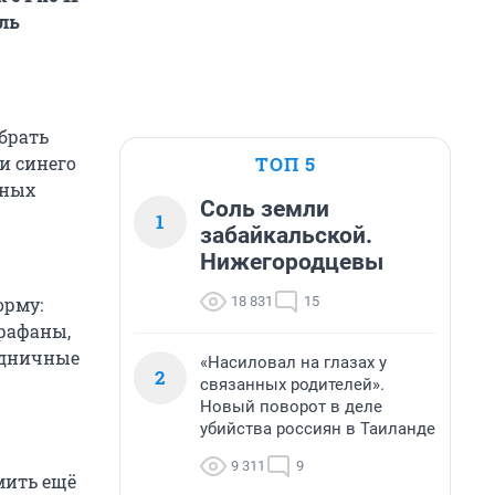
ель
брать
ТОП 5
и синего
ьных
Соль земли
1
забайкальской.
Нижегородцевы
18 831
15
орму:
рафаны,
аздничные
«Насиловал на глазах у
2
связанных родителей».
Новый поворот в деле
убийства россиян в Таиланде
9 311
9
мить ещё