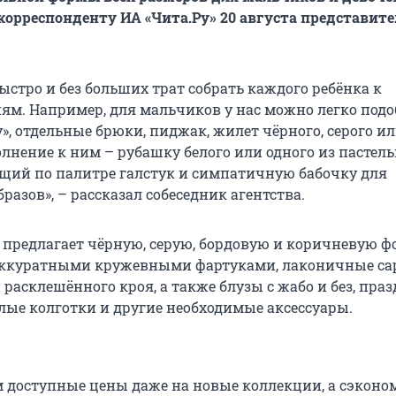
 корреспонденту ИА «Чита.Ру» 20 августа представит
стро и без больших трат собрать каждого ребёнка к
м. Например, для мальчиков у нас можно легко подо
, отдельные брюки, пиджак, жилет чёрного, серого ил
олнение к ним – рубашку белого или одного из пастел
ящий по палитре галстук и симпатичную бабочку для
азов», – рассказал собеседник агентства.
 предлагает чёрную, серую, бордовую и коричневую ф
 аккуратными кружевными фартуками, лаконичные са
 расклешённого кроя, а также блузы с жабо и без, пр
елые колготки и другие необходимые аксессуары.
 доступные цены даже на новые коллекции, а сэконо