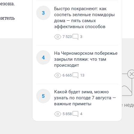
езона.
Быстро покраснеют: как
3
соспеть зеленые помидоры
витель
дома — пять самых
эффективных способов
7 523
3
На Черноморском побережье
4
закрыли пляжи: что там
происходит
6 665
13
Какой будет зима, можно
5
узнать по погоде 7 августа —
важные приметы
5 858
4