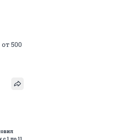
 от 500
новил
 1 по 11