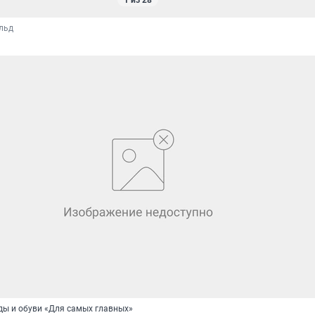
1 из 28
льд
ды и обуви «Для самых главных»