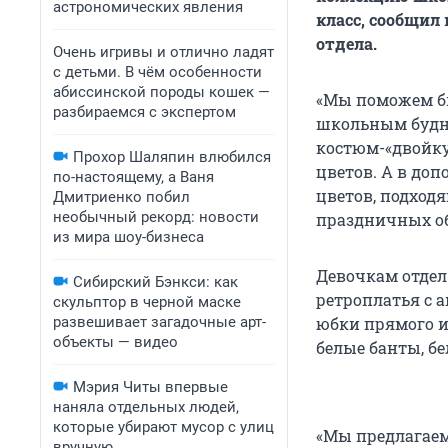
астрономических явления
класс, сообщил
отдела.
Очень игривы и отлично ладят
с детьми. В чём особенности
абиссинской породы кошек —
«Мы поможем бы
разбираемся с экспертом
школьным будня
костюм-«двойку»
Прохор Шаляпин влюбился
цветов. А в доп
по-настоящему, а Ваня
цветов, подход
Дмитриенко побил
необычный рекорд: новости
праздничных обр
из мира шоу-бизнеса
Девочкам отдел
Сибирский Бэнкси: как
ретроплатья с
скульптор в черной маске
развешивает загадочные арт-
юбки прямого и
объекты — видео
белые банты, б
Мэрия Читы впервые
наняла отдельных людей,
которые убирают мусор с улиц
«Мы предлагаем
вручную