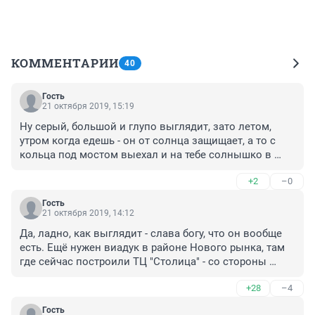
КОММЕНТАРИИ
40
Гость
21 октября 2019, 15:19
Ну серый, большой и глупо выглядит, зато летом, 
утром когда едешь - он от солнца защищает, а то с 
кольца под мостом выехал и на тебе солнышко в 
шары.
+2
–0
Гость
21 октября 2019, 14:12
Да, ладно, как выглядит - слава богу, что он вообще 
есть. Ещё нужен виадук в районе Нового рынка, там 
где сейчас построили ТЦ "Столица" - со стороны 
улицы Шилова/Красноармейская невозможно 
+28
–4
попасть на другую сторону Бабушкиной улицы кроме 
как обходить целый квартал до Богомягковой - это же 
Гость