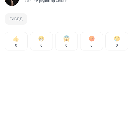
главный редактор Chita.ru
ГИБДД
0
0
0
0
0