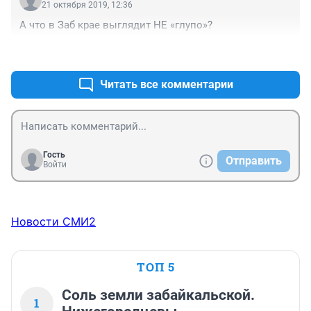
жуть, как неудобно! Сразу ясно, что чиновники  
21 октября 2019, 12:36
мыслят из водительского кресла - даже мысли в 
А что в Заб крае выглядит НЕ «глупо»?
голову не приходит, что в городе для пешеходов 
вообще нет среды! На машине-то, ясное дело, можно 
+6
–1
и объехать, не своими же ногами идти. Но только 
хочу напомнить, что большинство людей в нашем 
Читать все комментарии
городе - это пешеходы. А инвалиды, пенсионеры? О 
них вообще кто-то думает у нас в Чите? Не город, а 
какое-то архитектурно-плановое недоразумение. 
Просто ужас какой-то. 
Гость
Отправить
Войти
Новости СМИ2
ТОП 5
Соль земли забайкальской.
1