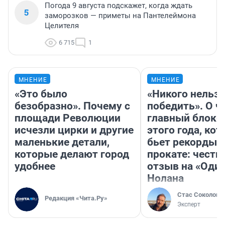
Погода 9 августа подскажет, когда ждать
5
заморозков — приметы на Пантелеймона
Целителя
6 715
1
МНЕНИЕ
МНЕНИЕ
«Это было
«Никого нельз
безобразно». Почему с
победить». О ч
площади Революции
главный блокб
исчезли цирки и другие
этого года, ко
маленькие детали,
бьет рекорды 
которые делают город
прокате: честн
удобнее
отзыв на «Оди
Нолана
Стас Соколов
Редакция «Чита.Ру»
Эксперт