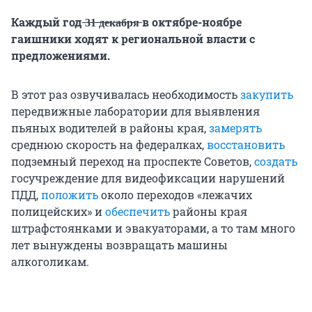
Каждый год ̶3̶1̶ ̶д̶е̶к̶а̶б̶р̶я̶ в октябре-ноябре
гаишники ходят к региональной власти с
предложениями.
В этот раз озвучивалась необходимость
закупить
передвижные лаборатории для выявления
пьяных водителей в районы края,
замерять
среднюю скорость на федералках,
восстановить
подземный переход на проспекте Советов,
создать
госучреждение для видеофиксации нарушений
ПДД,
положить
около переходов «лежачих
полицейских» и
обеспечить
районы края
штрафстоянками и эвакуаторами, а то там много
лет вынуждены возвращать машины
алкоголикам.