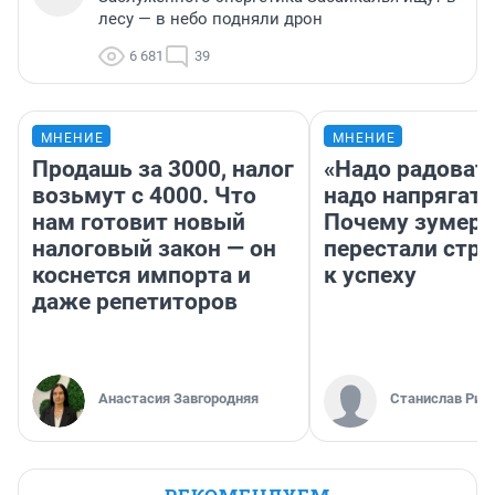
лесу — в небо подняли дрон
6 681
39
МНЕНИЕ
МНЕНИЕ
Продашь за 3000, налог
«Надо радовать
возьмут с 4000. Что
надо напрягать
нам готовит новый
Почему зумер
налоговый закон — он
перестали стр
коснется импорта и
к успеху
даже репетиторов
Анастасия Завгородняя
Станислав Рин