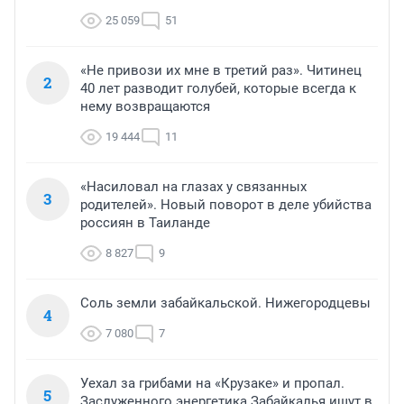
25 059
51
«Не привози их мне в третий раз». Читинец
2
40 лет разводит голубей, которые всегда к
нему возвращаются
19 444
11
«Насиловал на глазах у связанных
3
родителей». Новый поворот в деле убийства
россиян в Таиланде
8 827
9
Соль земли забайкальской. Нижегородцевы
4
7 080
7
Уехал за грибами на «Крузаке» и пропал.
5
Заслуженного энергетика Забайкалья ищут в