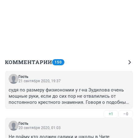
КОММЕНТАРИИ
150
Гость
21 сентября 2020, 19:37
судя по размеру физиономии у г-на Зудилова очень 
мощные руки, если до сих пор не отвалились от 
постоянного крестного знамения. Говоря о подобных 
заявлениях чиновника так и хочется пожелать ему: 
+1
–0
"..да отсохнет рука крестящегося  и отсохнут лапы 
попов загребущие.." 
Гость
20 сентября 2020, 01:03
Не пойму кто должен садики и школы в Чите 