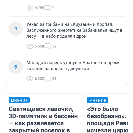
8 755
9
Уехал за грибами на «Крузаке» и пропал.
4
Заслуженного энергетика Забайкалья ищут в
лесу — в небо подняли дрон
6 658
39
Молодой парень утонул в Арахлее во время
5
катания на лодке с девушкой
6 232
81
МНЕНИЕ
МНЕНИЕ
Светящиеся лавочки,
«Это было
3D‑памятник и бассейн
безобразно». П
— как развивается
площади Рево
закрытый поселок в
исчезли цирки 