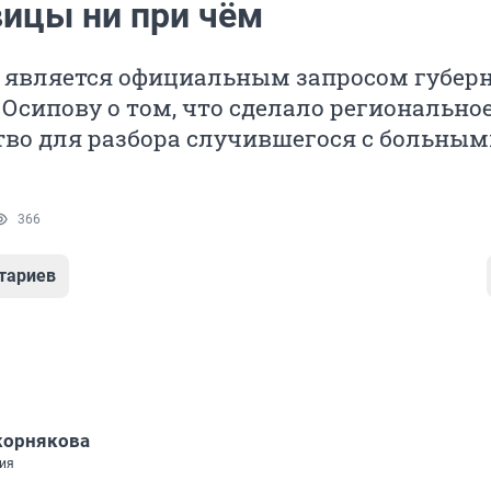
вицы ни при чём
а является официальным запросом губер
Осипову о том, что сделало регионально
тво для разбора случившегося с больным
366
тариев
корнякова
ия