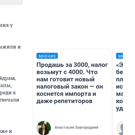
ния у
выжили и
МНЕНИЕ
МНЕНИ
Продашь за 3000, налог
«Это 
возьмут с 4000. Что
безоб
ёдрам,
нам готовит новый
площа
фапы,
налоговый закон — он
исчез
реди к
коснется импорта и
мален
отвечали
даже репетиторов
котор
удобн
Анастасия Завгородняя
зже и