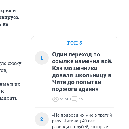
акрыли
авируса.
ь не
ТОП 5
Один переход по
1
ссылке изменил всё.
ную схему
Как мошенники
ов,
довели школьницу в
Чите до попытки
ьные и их
поджога здания
 и
мирать.
25 201
52
«Не привози их мне в третий
2
раз». Читинец 40 лет
разводит голубей, которые