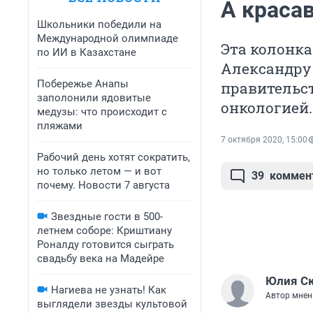
А краса
Школьники победили на
Международной олимпиаде
Эта колонк
по ИИ в Казахстане
Александру 
Побережье Анапы
правительс
заполонили ядовитые
онкологией.
медузы: что происходит с
пляжами
7 октября 2020, 15:00
Рабочий день хотят сократить,
но только летом — и вот
39
коммен
почему. Новости 7 августа
Звездные гости в 500-
летнем соборе: Криштиану
Роналду готовится сыграть
свадьбу века на Мадейре
Юлия С
Нагиева не узнать! Как
Автор мнен
выглядели звезды культовой