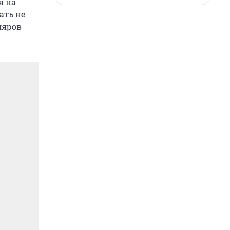
я на
ать не
ляров