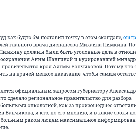
суд как будто бы поставил точку в этом скандале,
оштр
блей главного врача диспансера Михаила Пимкина. По
 Пимкину должны были быть уголовные дела в отнош
воохранения Анны Шангиной и курировавшей минздра
 правительства края Аягмы Ванчиковой. Потому что 
ить на врачей мелкое наказание, чтобы самим остаться
ляется официальным запросом губернатору Александр
что сделало региональное правительство для разбора
 больными онкологией, как за произошедшее ответил
 Ванчикова, и кто, по его мнению, и в какие сроки д
ь больным раком людям максимальное информирован
ние.