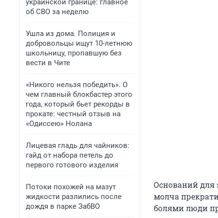
украинской границе: главное
об СВО за неделю
Ушла из дома. Полиция и
добровольцы ищут 10-летнюю
школьницу, пропавшую без
вести в Чите
«Никого нельзя победить». О
чем главный блокбастер этого
года, который бьет рекорды в
прокате: честный отзыв на
«Одиссею» Нолана
Лицевая гладь для чайников:
гайд от набора петель до
первого готового изделия
Оснований для 
Потоки похожей на мазут
молча прекрати
жидкости разлились после
дождя в парке ЗабВО
болями люди пр