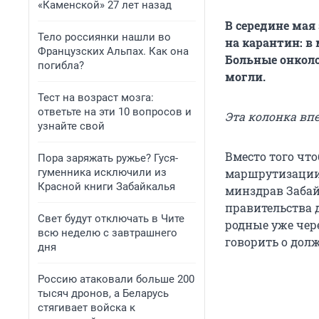
«Каменской» 27 лет назад
В середине мая
Тело россиянки нашли во
на карантин: в
Французских Альпах. Как она
Больные онколо
погибла?
могли.
Тест на возраст мозга:
ответьте на эти 10 вопросов и
Эта колонка вп
узнайте свой
Вместо того чт
Пора заряжать ружье? Гуся-
гуменника исключили из
маршрутизации
Красной книги Забайкалья
минздрав Забай
правительства д
Свет будут отключать в Чите
родные уже чер
всю неделю с завтрашнего
говорить о дол
дня
Россию атаковали больше 200
тысяч дронов, а Беларусь
стягивает войска к