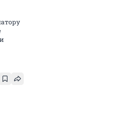
натору
е
и