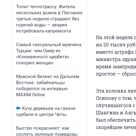
Топит теплотрассу. Жители
нескольких домов в Песчанке
третью неделю страдают без
горячей воды — авария
потребовала капремонта
На этой неделе 
на 20 тысяч ру
Самый сексуальный мужчина
Турции: чем Омер из
вместо штрафа
«Клюквенного щербета»
министра здра
покорил женщин
время зампреда
простое — сброс
Мужской бизнес на Дальнем
Востоке: забайкальцы
поборются за интервью
Эта колонка яв
MAXIM Online
Осипову о том, 
случившегося с
Кучу деревьев на газоне
Шангина и Аягма
срубили в центре Читы
был обеспечит
скорейшее лече
Быстро покраснеют: как
соспеть зеленые помидоры