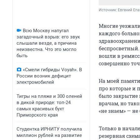
Источник: 
Евгений Еп
Многие уезжали 
Всю Москву напугал
каждого больно
загадочный взрыв: его звук
здравоохранения
слышали везде, а причина
беспросветный.
неизвестна. Что это могло
вошли в ремисси
быть
совершенно точ
«Смели гибриды Voyah». В
России возник дефицит
На моей памяти
электромобилей
про которые и 
было закрытие 
Тигры на пляже и 300 оленей
в дикой природе: топ-24
врачам, но тако
самых красивых бухт
«не знаем» — не
Приморского края
Только в начал
Студентка ИРНИТУ получила
миллион рублей на развитие
резервная схем