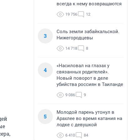
всегда к нему возвращаются
19 756
12
Соль земли забайкальской.
3
Нижегородцевы
14 718
8
«Насиловал на глазах у
4
связанных родителей».
Новый поворот в деле
убийства россиян в Таиланде
9 086
9
Молодой парень утонул в
5
дей
Арахлее во время катания на
лодке с девушкой
ые
ера,
6 410
84