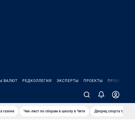
Ы ВАЛЮТ
РЕДКОЛЛЕГИЯ
ЭКСПЕРТЫ
ПРОЕКТЫ
ПРОБКИ
ИГ
а газоне
Чек-лист по сборам в школу в Чите
Дворец спорта требую