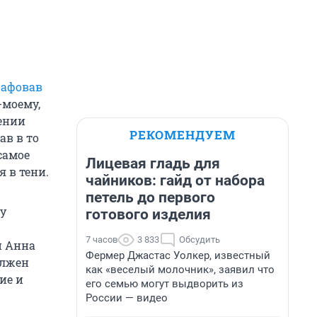
афовав
-моему,
ении
РЕКОМЕНДУЕМ
в в то
самое
Лицевая гладь для
 в тени.
чайников: гайд от набора
петель до первого
у
готового изделия
7 часов
3 833
Обсудить
и Анна
Фермер Джастас Уолкер, известный
олжен
как «веселый молочник», заявил что
ие и
его семью могут выдворить из
России — видео