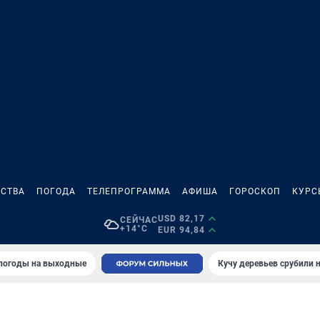
СТВА
ПОГОДА
ТЕЛЕПРОГРАММА
АФИША
ГОРОСКОП
КУРС
USD 82,17
СЕЙЧАС
+14°C
EUR 94,84
 погоды на выходные
Кучу деревьев срубили н