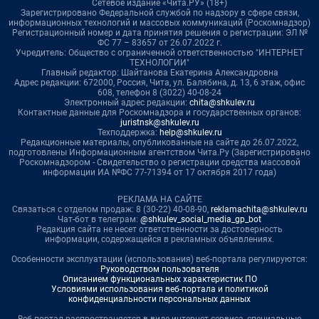
Сетевое издание «Чита.РУ» (18+)
Зарегистрировано Федеральной службой по надзору в сфере связи,
информационных технологий и массовых коммуникаций (Роскомнадзор)
Регистрационный номер и дата принятия решения о регистрации: ЭЛ №
ФС 77 – 83657 от 26.07.2022 г.
Учредитель: Общество с ограниченной ответственностью "ИНТЕРНЕТ
ТЕХНОЛОГИИ"
Главный редактор: Шайтанова Екатерина Александровна
Адрес редакции: 672000, Россия, Чита, ул. Балябина, д. 13, 6 этаж, офис
608, телефон 8 (3022) 40-08-24
Электронный адрес редакции:
chita@shkulev.ru
Контактные данные для Роскомнадзора и государственных органов:
juristnsk@shkulev.ru
Техподдержка:
help@shkulev.ru
Редакционные материалы, опубликованные на сайте до 26.07.2022,
подготовлены Информационным агентством Чита.Ру (Зарегистрировано
Роскомнадзором - Свидетельство о регистрации средства массовой
информации ИА №ФС 77-71394 от 17 октября 2017 года)
РЕКЛАМА НА САЙТЕ
Связаться с отделом продаж: 8 (30-22) 40-08-90,
reklamachita@shkulev.ru
Чат-бот в телеграм:
@shkulev_social_media_gp_bot
Редакция сайта не несет ответственности за достоверность
информации, содержащейся в рекламных объявлениях.
Особенности эксплуатации (использования) веб-портала регулируются:
Руководством пользователя
Описанием функциональных характеристик ПО
Условиями использования веб-портала и политикой
конфиденциальности персональных данных