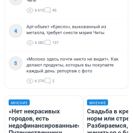
Чите
6 615
45
Арт-объект «Кресло», выкованный из
4
металла, требует снести мэрия Читы
6 282
137
«Молоко здесь почти никто не видит». Как
5
делают продукты, которые вы покупаете
каждый день: репортаж с фото
6 279
2
МНЕНИЕ
МНЕНИЕ
«Нет некрасивых
Свадьба в кред
городов, есть
норм или стре
недофинансированные».
Разбираемся, н
Путешественники
жениться с ба