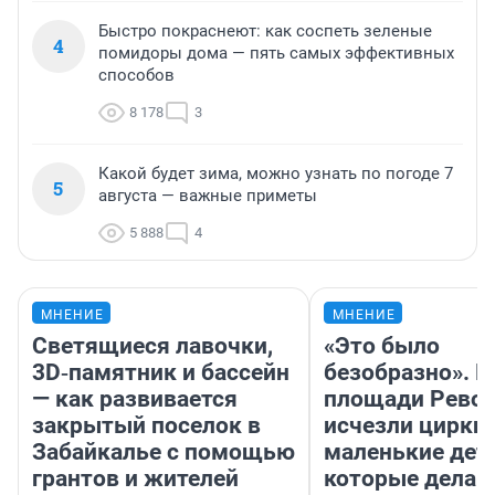
Быстро покраснеют: как соспеть зеленые
4
помидоры дома — пять самых эффективных
способов
8 178
3
Какой будет зима, можно узнать по погоде 7
5
августа — важные приметы
5 888
4
МНЕНИЕ
МНЕНИЕ
Светящиеся лавочки,
«Это было
3D‑памятник и бассейн
безобразно». П
— как развивается
площади Рево
закрытый поселок в
исчезли цирки 
Забайкалье с помощью
маленькие дет
грантов и жителей
которые делаю