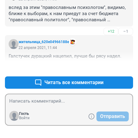
вслед за этим "православным психологом", видимо, 
ближе к выборам, к нам приедут за счет бюджета 
"православный политолог", "православный 
социолог", а считать результаты выборов будет 
+12
–1
"православный математик" на православном 
калькуляторе ))))
жительница_620e04966188e
22 апреля 2021, 11:44
Галстучек дурацкий нацепил, лучше бы рясу надел. 
+12
–1
Читать все комментарии
Гость
Отправить
Войти