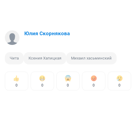
Юлия Скорнякова
Чита
Ксения Хапицкая
Михаил хасьминский
0
0
0
0
0