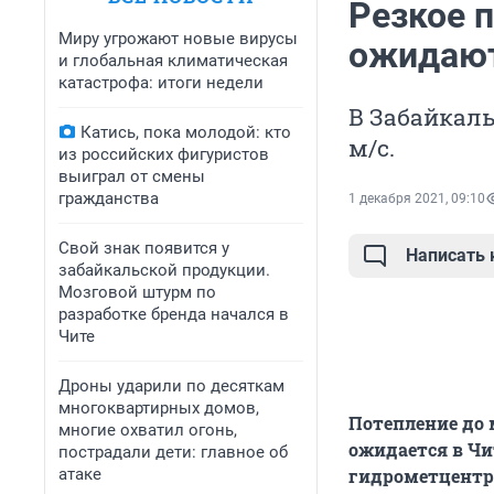
Резкое 
Миру угрожают новые вирусы
ожидают
и глобальная климатическая
катастрофа: итоги недели
В Забайкаль
Катись, пока молодой: кто
м/с.
из российских фигуристов
выиграл от смены
гражданства
1 декабря 2021, 09:10
Свой знак появится у
Написать
забайкальской продукции.
Мозговой штурм по
разработке бренда начался в
Чите
Дроны ударили по десяткам
многоквартирных домов,
Потепление до 
многие охватил огонь,
ожидается в Чи
пострадали дети: главное об
атаке
гидрометцентр