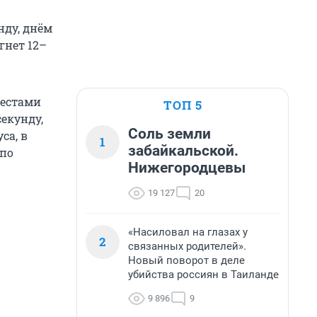
нду, днём
гнет 12–
местами
ТОП 5
секунду,
Соль земли
са, в
1
забайкальской.
 по
Нижегородцевы
19 127
20
«Насиловал на глазах у
2
связанных родителей».
Новый поворот в деле
убийства россиян в Таиланде
9 896
9