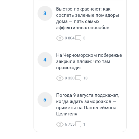
Быстро покраснеют: как
3
соспеть зеленые помидоры
дома — пять самых
эффективных способов
9 804
3
На Черноморском побережье
4
закрыли пляжи: что там
происходит
9 330
13
Погода 9 августа подскажет,
5
когда ждать заморозков —
приметы на Пантелеймона
Целителя
6 755
1