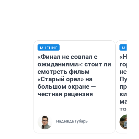
МНЕНИЕ
МНЕНИ
«Финал не совпал с
«Нет 
ожиданиями»: стоит ли
городо
смотреть фильм
недоф
«Старый орел» на
Путеш
большом экране —
проех
честная рецензия
килом
машин
того
Надежда Губарь