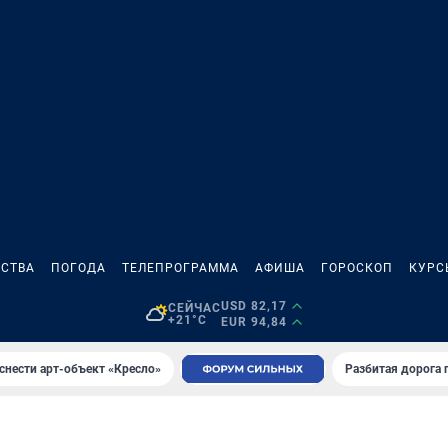
СТВА
ПОГОДА
ТЕЛЕПРОГРАММА
АФИША
ГОРОСКОП
КУРС
USD 82,17
СЕЙЧАС
+21°C
EUR 94,84
снести арт-объект «Кресло»
Разбитая дорога 