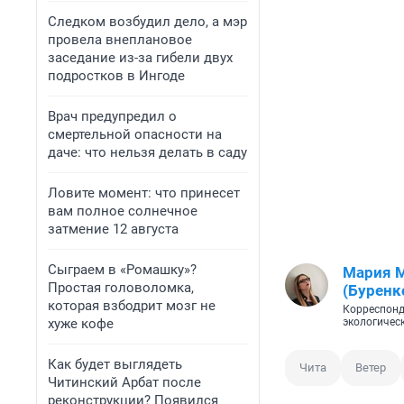
Следком возбудил дело, а мэр
провела внеплановое
заседание из-за гибели двух
подростков в Ингоде
Врач предупредил о
смертельной опасности на
даче: что нельзя делать в саду
Ловите момент: что принесет
вам полное солнечное
затмение 12 августа
Сыграем в «Ромашку»?
Мария 
Простая головоломка,
(Буренк
которая взбодрит мозг не
Корреспонд
хуже кофе
экологичес
Как будет выглядеть
Чита
Ветер
Читинский Арбат после
реконструкции? Появился