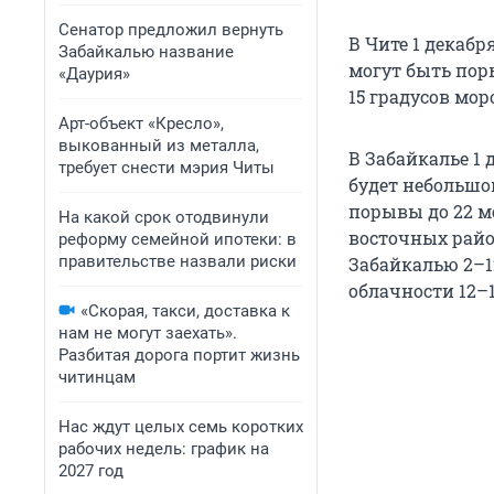
Сенатор предложил вернуть
В Чите 1 декабр
Забайкалью название
могут быть пор
«Даурия»
15 градусов мор
Арт-объект «Кресло»,
выкованный из металла,
В Забайкалье 1
требует снести мэрия Читы
будет небольшой
порывы до 22 ме
На какой срок отодвинули
восточных райо
реформу семейной ипотеки: в
правительстве назвали риски
Забайкалью 2–12
облачности 12–1
«Скорая, такси, доставка к
нам не могут заехать».
Разбитая дорога портит жизнь
читинцам
Нас ждут целых семь коротких
рабочих недель: график на
2027 год