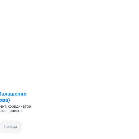
Малашенко
ова)
ент, координатор
кого проекта
Погода